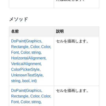
メソッド
名前
説明
DoPaint(Graphics,
セルを描画します。
Rectangle, Color, Color,
Font, Color, string,
HorizontalAlignment,
VerticalAlignment,
ColorPickerStyle,
UnknownTextStyle,
string, bool, int)
DoPaint(Graphics,
セルを描画します。
Rectangle, Color, Color,
Font, Color, string,