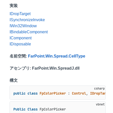
実装
IDropTarget
ISynchronizeInvoke
IWin32Window
IBindableComponent
IComponent
IDisposable
名前空間
:
FarPoint.Win.Spread.CellType
アセンブリ
: FarPoint.Win.SpreadJ.dll
構文
public
class
FpColorPicker
 : 
Control
, 
IDropTarget
Public
Class
 FpColorPicker
