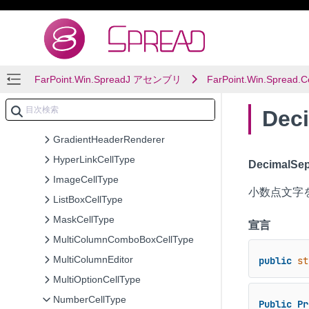
FlatRowHeaderRenderer
FpColorPicker
FpList
FarPoint.Win.SpreadJ アセンブリ
GeneralCellType
FarPoint.Win.Spread.C
GeneralEditor
Dec
GeneralEditor.SubEditorCancelEventArgs
GradientHeaderRenderer
HyperLinkCellType
DecimalSep
ImageCellType
小数点文字
ListBoxCellType
MaskCellType
宣言
MultiColumnComboBoxCellType
MultiColumnEditor
public
st
MultiOptionCellType
NumberCellType
Public
Pr