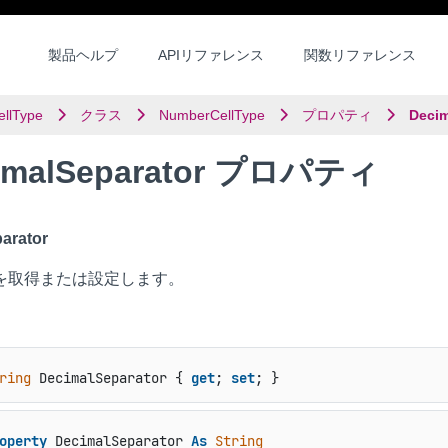
製品ヘルプ
APIリファレンス
関数リファレンス
ellType
クラス
NumberCellType
プロパティ
Decim
imalSeparator プロパティ
arator
を取得または設定します。
ring
 DecimalSeparator { 
get
; 
set
; }
operty
 DecimalSeparator 
As
String