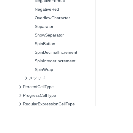
NegativeFormat
NegativeRed
OverflowCharacter
Separator
ShowSeparator
SpinButton
SpinDecimalIncrement
SpinIntegerIncrement
SpinWrap
メソッド
PercentCellType
ProgressCellType
RegularExpressionCellType
RichTextBoxWrapper
RichTextCellType
RichTextEditor