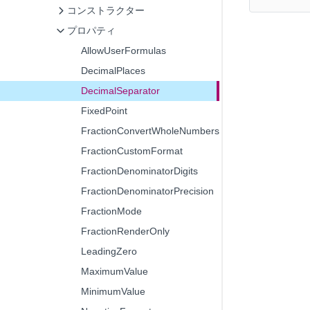
コンストラクター
プロパティ
AllowUserFormulas
DecimalPlaces
DecimalSeparator
FixedPoint
FractionConvertWholeNumbers
FractionCustomFormat
FractionDenominatorDigits
FractionDenominatorPrecision
FractionMode
FractionRenderOnly
LeadingZero
MaximumValue
MinimumValue