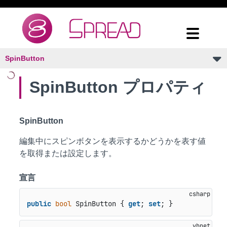
SpinButton
SpinButton プロパティ
SpinButton
編集中にスピンボタンを表示するかどうかを表す値
を取得または設定します。
宣言
public
bool
 SpinButton { 
get
; 
set
; }