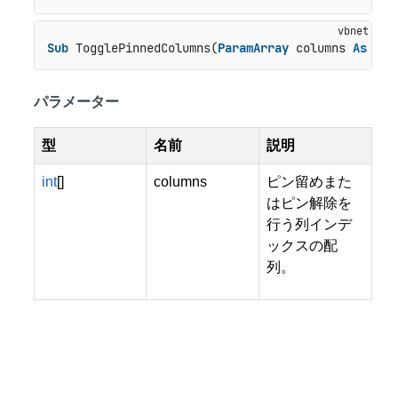
Sub
 TogglePinnedColumns(
ParamArray
 columns 
As
Int
パラメーター
型
名前
説明
int
[]
columns
ピン留めまた
はピン解除を
行う列インデ
ックスの配
列。