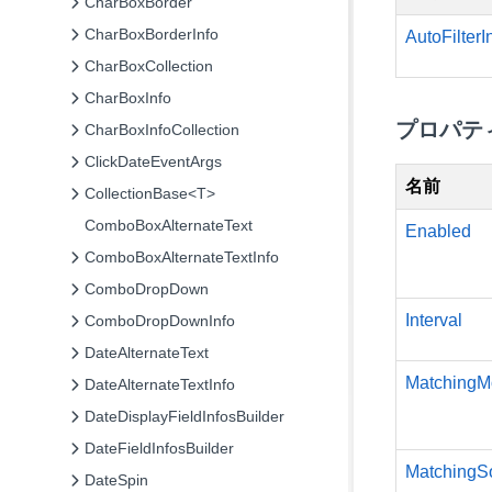
CharBoxBorder
CharBoxBorderInfo
AutoFilterI
CharBoxCollection
CharBoxInfo
プロパテ
CharBoxInfoCollection
ClickDateEventArgs
名前
CollectionBase<T>
ComboBoxAlternateText
Enabled
ComboBoxAlternateTextInfo
ComboDropDown
Interval
ComboDropDownInfo
DateAlternateText
MatchingM
DateAlternateTextInfo
DateDisplayFieldInfosBuilder
DateFieldInfosBuilder
MatchingS
DateSpin