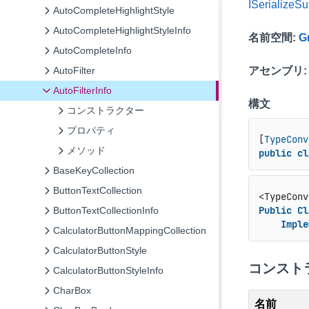
ISerializeSu
AutoCompleteHighlightStyle
AutoCompleteHighlightStyleInfo
名前空間
:
G
AutoCompleteInfo
AutoFilter
アセンブリ
:
AutoFilterInfo
構文
コンストラクター
プロパティ
[
TypeConv
メソッド
public
cl
BaseKeyCollection
ButtonTextCollection
<TypeConv
Public
Cl
ButtonTextCollectionInfo
Imple
CalculatorButtonMappingCollection
CalculatorButtonStyle
コンスト
CalculatorButtonStyleInfo
CharBox
名前