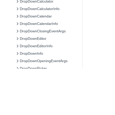
DropDownCalculator
DropDownCalculatorInfo
DropDownCalendar
DropDownCalendarInfo
DropDownClosingEventArgs
DropDownEditor
DropDownEditorInfo
DropDownInfo
DropDownOpeningEventArgs
DropDownPicker
DropDownPickerInfo
EditBase
EditStatusChangedEventArgs
FieldEventArgs
© 2026 MESCIUS inc. All r
FieldPaintEventArgs
FieldsEditorControl