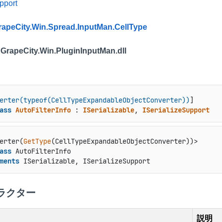
pport
rapeCity.Win.Spread.InputMan.CellType
 GrapeCity.Win.PluginInputMan.dll
erter(typeof(CellTypeExpandableObjectConverter))
ass
AutoFilterInfo
 : 
ISerializable
, 
ISerializeSupport
erter(
GetType
ass
 AutoFilterInfo

ments
 ISerializable, ISerializeSupport
ラクター
説明