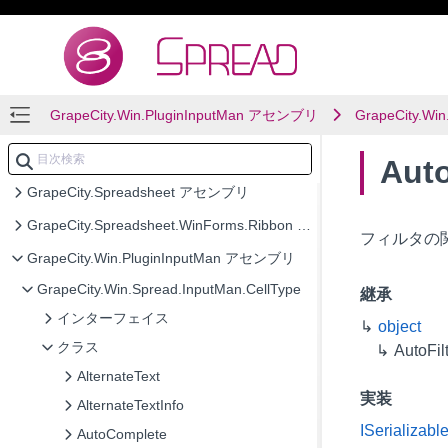
FarPoint.PDF アセンブリ
FarPoint.Win アセンブリ
FarPoint.Win.Chart アセンブリ
GrapeCity.Win.PluginInputMan アセンブリ
GrapeCity.Win
FarPoint.Win.SpreadJ アセンブリ
GrapeCity.CalcEngine アセンブリ
Aut
GrapeCity.Spreadsheet アセンブリ
GrapeCity.Spreadsheet.WinForms.Ribbon アセンブリ
フィルタの
GrapeCity.Win.PluginInputMan アセンブリ
GrapeCity.Win.Spread.InputMan.CellType
継承
インターフェイス
object
クラス
AutoFil
AlternateText
実装
AlternateTextInfo
ISerializabl
AutoComplete