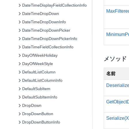
DateTimeDisplayFieldCollectionInfo
MaxFiltere
DateTimeDropDown
DateTimeDropDownInfo
DateTimeDropDownPicker
MinimumPr
DateTimeDropDownPickerInfo
DateTimeFieldCollectionInfo
DayOfWeekHoliday
メソッド
DayOfWeekStyle
DefaultListColumn
名前
DefaultListColumnInfo
Deseriali
DefaultSubItem
DefaultSubItemInfo
GetObjectD
DropDown
DropDownButton
Serialize(
DropDownButtonInfo