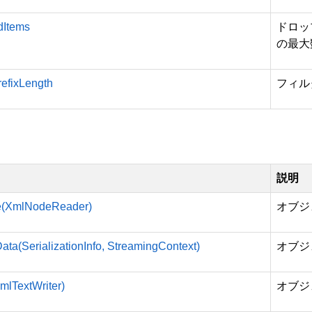
dItems
ドロッ
の最大
efixLength
フィル
説明
ze(XmlNodeReader)
オブジ
ata(SerializationInfo, StreamingContext)
オブジ
XmlTextWriter)
オブジ