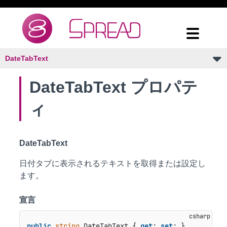
DateTabText
DateTabText プロパテ
ィ
DateTabText
日付タブに表示されるテキストを取得または設定し
ます。
宣言
public
string
 DateTabText { 
get
; 
set
; }