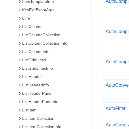
AutoCompl
ItemTemplateInfo
KeyExitEventArgs
Line
ListColumn
AutoCompl
ListColumnCollection
ListColumnCollectionInfo
ListColumnInfo
ListGridLines
AutoCompl
ListGridLinesInfo
ListHeader
AutoConver
ListHeaderInfo
ListHeaderPane
ListHeaderPaneInfo
AutoFilter
ListItem
ListItemCollection
AutoGener
ListItemCollectionInfo