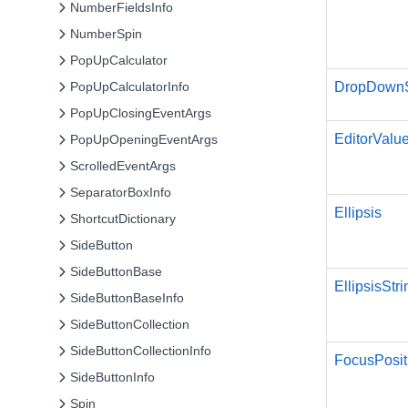
NumberFieldsInfo
NumberSpin
PopUpCalculator
DropDownS
PopUpCalculatorInfo
PopUpClosingEventArgs
EditorValu
PopUpOpeningEventArgs
ScrolledEventArgs
SeparatorBoxInfo
Ellipsis
ShortcutDictionary
SideButton
SideButtonBase
EllipsisStri
SideButtonBaseInfo
SideButtonCollection
SideButtonCollectionInfo
FocusPosit
SideButtonInfo
Spin