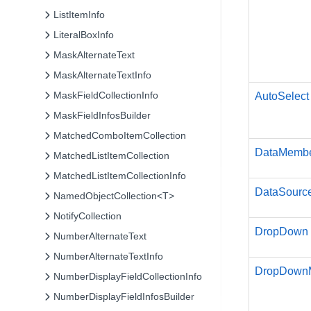
ListItemInfo
LiteralBoxInfo
MaskAlternateText
MaskAlternateTextInfo
MaskFieldCollectionInfo
AutoSelect
MaskFieldInfosBuilder
MatchedComboItemCollection
DataMemb
MatchedListItemCollection
MatchedListItemCollectionInfo
DataSourc
NamedObjectCollection<T>
NotifyCollection
DropDown
NumberAlternateText
NumberAlternateTextInfo
DropDown
NumberDisplayFieldCollectionInfo
NumberDisplayFieldInfosBuilder