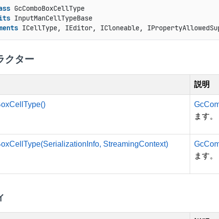
ass
 GcComboBoxCellType

its
 InputManCellTypeBase

ments
 ICellType, IEditor, ICloneable, IPropertyAllowedSu
ラクター
説明
xCellType()
GcCom
ます。
CellType(SerializationInfo, StreamingContext)
GcCom
ます。
ィ