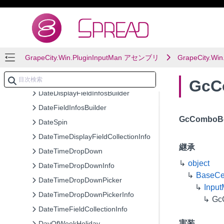
ComboBoxAlternateText
ComboBoxAlternateTextInfo
ComboDropDown
ComboDropDownInfo
GrapeCity.Win.PluginInputMan アセンブリ
GrapeCity.Win
DateAlternateText
DateAlternateTextInfo
GcC
DateDisplayFieldInfosBuilder
DateFieldInfosBuilder
GcComboBo
DateSpin
DateTimeDisplayFieldCollectionInfo
継承
DateTimeDropDown
object
DateTimeDropDownInfo
BaseCe
DateTimeDropDownPicker
Inpu
DateTimeDropDownPickerInfo
Gc
DateTimeFieldCollectionInfo
実装
DayOfWeekHoliday