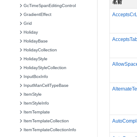
名前
GcTimeSpanEditingControl
AcceptsCrL
GradientEffect
Grid
Holiday
AcceptsTa
HolidayBase
HolidayCollection
HolidayStyle
AllowSpac
HolidayStyleCollection
InputBoxInfo
InputManCellTypeBase
AlternateTe
ItemStyle
ItemStyleInfo
ItemTemplate
AutoCompl
ItemTemplateCollection
ItemTemplateCollectionInfo