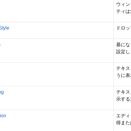
ウィン
ティは
tyle
ドロッ
e
基にな
設定し
テキス
うに表
ng
テキス
示する
ion
エディ
得また