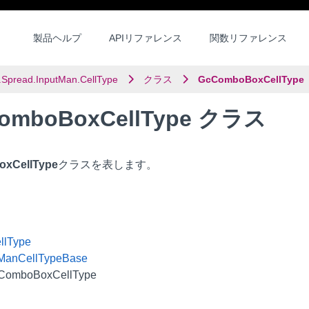
製品ヘルプ
APIリファレンス
関数リファレンス
.Spread.InputMan.CellType
クラス
GcComboBoxCellType
omboBoxCellType クラス
xCellType
クラスを表します。
llType
tManCellTypeBase
ComboBoxCellType