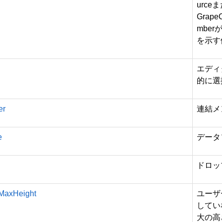
urce
ま
GrapeC
mber
を示す
エディ
的に選
er
連結メ
e
データ
ドロッ
MaxHeight
ユーザ
してい
大の高