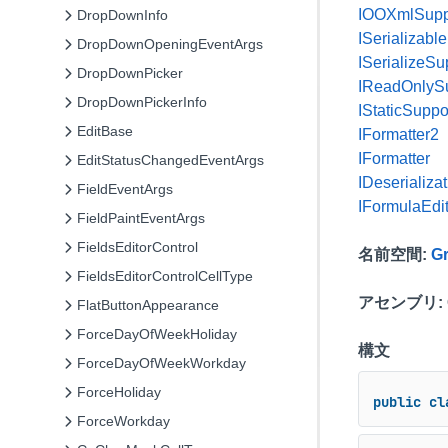
IOOXmlSupp
DropDownInfo
ISerializable
DropDownOpeningEventArgs
ISerializeSu
DropDownPicker
IReadOnlyS
DropDownPickerInfo
IStaticSuppo
EditBase
IFormatter2
IFormatter
EditStatusChangedEventArgs
IDeserializa
FieldEventArgs
IFormulaEdi
FieldPaintEventArgs
FieldsEditorControl
名前空間
:
Gr
FieldsEditorControlCellType
アセンブリ
:
FlatButtonAppearance
ForceDayOfWeekHoliday
構文
ForceDayOfWeekWorkday
ForceHoliday
public
cl
ForceWorkday