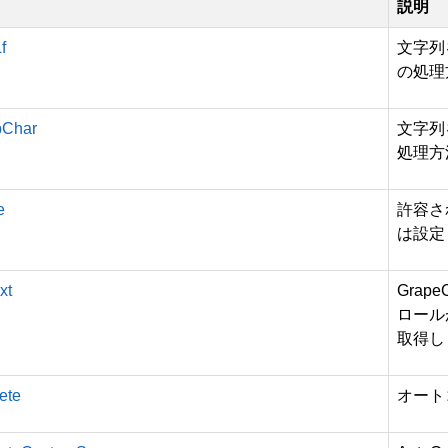
説明
f
文字列
の処理
bChar
文字列
処理方
e
許容さ
は設定
xt
GrapeC
ロール
取得し
ete
オート