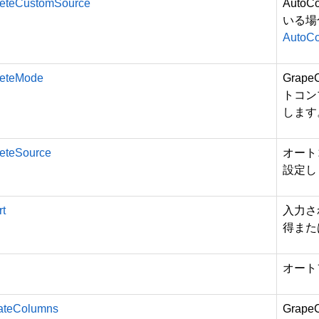
eteCustomSource
Auto
いる場
AutoCo
eteMode
GrapeC
トコン
します
eteSource
オート
設定し
t
入力さ
得また
オート
ateColumns
GrapeC