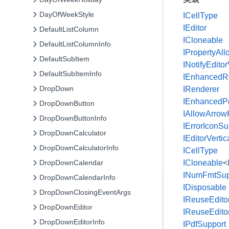
DayOfWeekStyle
ICellType
IEditor
DefaultListColumn
ICloneable
DefaultListColumnInfo
IPropertyAl
DefaultSubItem
INotifyEdit
DefaultSubItemInfo
IEnhancedR
DropDown
IRenderer
IEnhancedP
DropDownButton
IAllowArrow
DropDownButtonInfo
IErrorIconSu
DropDownCalculator
IEditorVerti
DropDownCalculatorInfo
ICellType
DropDownCalendar
ICloneable
<
INumFmtSup
DropDownCalendarInfo
IDisposable
DropDownClosingEventArgs
IReuseEdito
DropDownEditor
IReuseEdito
DropDownEditorInfo
IPdfSupport