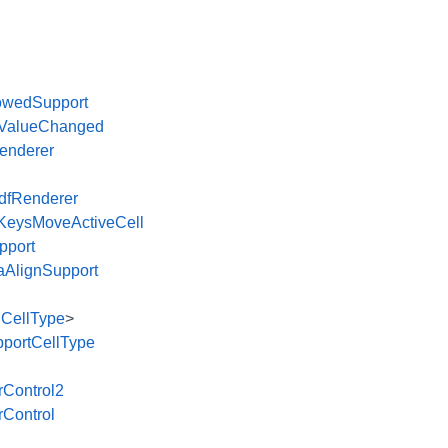
lowedSupport
orValueChanged
enderer
dfRenderer
KeysMoveActiveCell
pport
caAlignSupport
ICellType
>
portCellType
rControl2
rControl