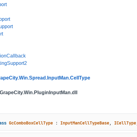
ort
pport
upport
rt
tionCallback
tingSupport2
apeCity.Win.Spread.InputMan.CellType
 GrapeCity.Win.PluginInputMan.dll
ass
GcComboBoxCellType
 : 
InputManCellTypeBase
, 
ICellType