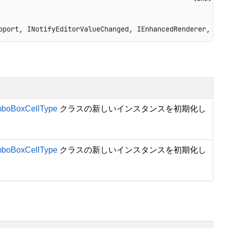
pport, INotifyEditorValueChanged, IEnhancedRenderer, IRe
boBoxCellType
クラスの新しいインスタンスを初期化し
boBoxCellType
クラスの新しいインスタンスを初期化し