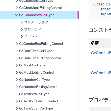
GcCharMaskCellType
Public
Cl
GcCharMaskEditingControl
Inher
Imple
GcComboBoxCellType
コンストラクター
コンスト
プロパティ
メソッド
名前
GcComboBoxEditingControl
GcDateTimeCellType
GcComboBo
GcDateTimeEditingControl
GcMaskCellType
GcMaskEditingControl
GcComboBox
GcNumberCellType
GcNumberEditingControl
GcTextBoxCellType
プロパテ
GcTextBoxEditingControl
GcTimeSpanCellType