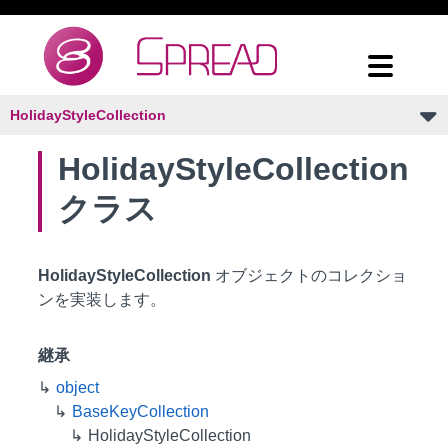
HolidayStyleCollection
HolidayStyleCollection
クラス
HolidayStyleCollection
オブジェクトのコレクショ
ンを実装します。
継承
object
BaseKeyCollection
HolidayStyleCollection