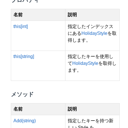
名前
説明
this[int]
指定したインデックス
にある
HolidayStyle
を取
得します。
this[string]
指定したキーを使用し
て
HolidayStyle
を取得し
ます。
メソッド
名前
説明
Add(string)
指定したキーを持つ新
しい Style を