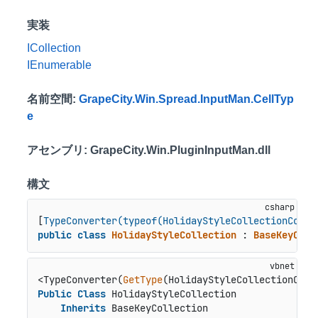
実装
ICollection
IEnumerable
名前空間
:
GrapeCity.Win.Spread.InputMan.CellTyp
e
アセンブリ
: GrapeCity.Win.PluginInputMan.dll
構文
[
TypeConverter(typeof(HolidayStyleCollectionConve
public
class
HolidayStyleCollection
 : 
BaseKeyColl
<TypeConverter(
GetType
Public
Class
 HolidayStyleCollection

Inherits
 BaseKeyCollection
