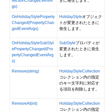
llectionChangeEventAr
きに発生します。
gs)
OnHolidayStyleProperty
HolidayStyle
オブジェク
Changed(PropertyChan
トが変更されたときに
gedEventArgs)
発生します。
OnHolidayStyleSubStyl
SubStyle
プロパティが
ePropertyChanged(Pro
変更されたときに発生
pertyChangedEventArg
します。
s)
Remove(string)
HolidayStyleCollection
コレクション内の指定
のキー文字列に対応す
る項目を削除します。
RemoveAt(int)
HolidayStyleCollection
コレクション内の指定