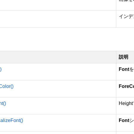
インデ
説明
)
Font
olor()
ForeC
t()
Hei
alizeFont()
Font