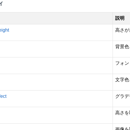
ィ
説明
ight
高さが
背景色
フォン
文字色
fect
グラデ
高さを
画像を