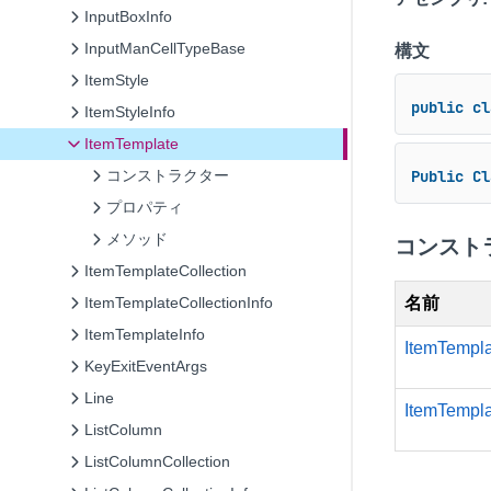
InputBoxInfo
InputManCellTypeBase
構文
ItemStyle
public
cl
ItemStyleInfo
ItemTemplate
コンストラクター
Public
Cl
プロパティ
メソッド
コンスト
ItemTemplateCollection
名前
ItemTemplateCollectionInfo
ItemTemplateInfo
ItemTempla
KeyExitEventArgs
Line
ItemTemplat
ListColumn
ListColumnCollection