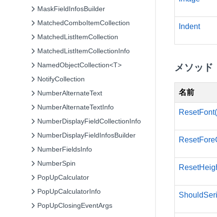
MaskFieldInfosBuilder
MatchedComboItemCollection
Indent
MatchedListItemCollection
MatchedListItemCollectionInfo
NamedObjectCollection<T>
メソッド
NotifyCollection
名前
NumberAlternateText
NumberAlternateTextInfo
ResetFont(
NumberDisplayFieldCollectionInfo
NumberDisplayFieldInfosBuilder
ResetForeC
NumberFieldsInfo
NumberSpin
ResetHeigh
PopUpCalculator
PopUpCalculatorInfo
ShouldSeri
PopUpClosingEventArgs