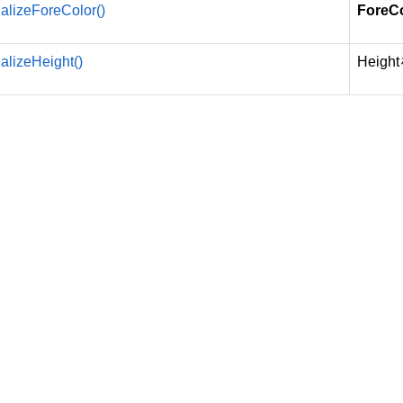
alizeForeColor()
ForeC
alizeHeight()
Hei