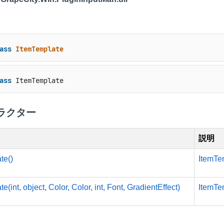
ass
ItemTemplate
ass
 ItemTemplate
ラクター
説明
te()
ItemTe
e(int, object, Color, Color, int, Font, GradientEffect)
ItemTe