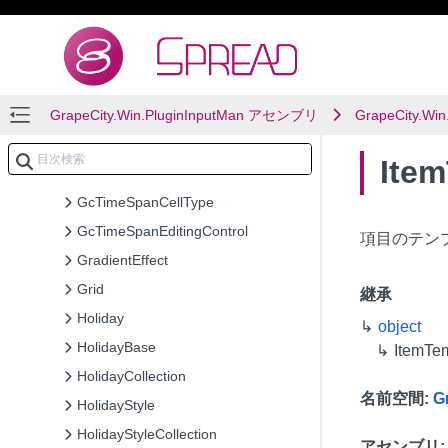
GcMaskCellType
GcMaskEditingControl
GcNumberCellType
GrapeCity.Win.PluginInputMan アセンブリ
GcNumberEditingControl
GrapeCity.Win
GcTextBoxCellType
Ite
GcTextBoxEditingControl
GcTimeSpanCellType
GcTimeSpanEditingControl
項目のテン
GradientEffect
Grid
継承
Holiday
object
HolidayBase
ItemTe
HolidayCollection
名前空間
:
G
HolidayStyle
HolidayStyleCollection
アセンブリ
: