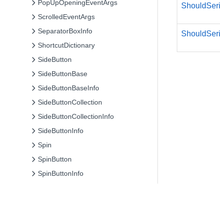
PopUpOpeningEventArgs
ShouldSeri
ScrolledEventArgs
SeparatorBoxInfo
ShouldSeri
ShortcutDictionary
SideButton
SideButtonBase
SideButtonBaseInfo
SideButtonCollection
SideButtonCollectionInfo
SideButtonInfo
Spin
SpinButton
SpinButtonInfo
StatusBar
StatusBarInfo
Style