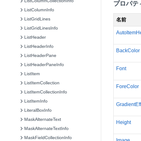
ListColumnCollectionInfo
プロパテ
ListColumnInfo
ListGridLines
名前
ListGridLinesInfo
AutoItemHe
ListHeader
ListHeaderInfo
BackColor
ListHeaderPane
ListHeaderPaneInfo
Font
ListItem
ListItemCollection
ForeColor
ListItemCollectionInfo
ListItemInfo
GradientEf
LiteralBoxInfo
MaskAlternateText
Height
MaskAlternateTextInfo
MaskFieldCollectionInfo
Image