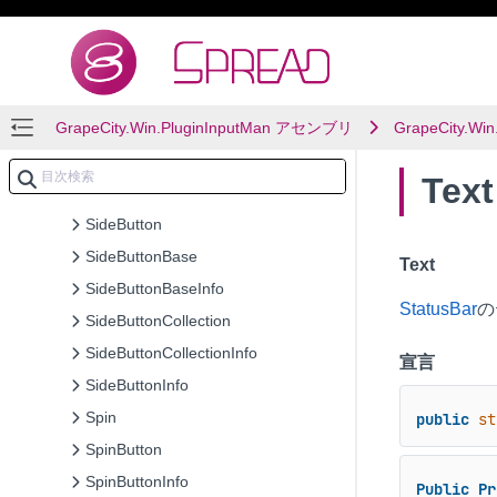
PopUpCalculatorInfo
PopUpClosingEventArgs
PopUpOpeningEventArgs
GrapeCity.Win.PluginInputMan アセンブリ
ScrolledEventArgs
GrapeCity.Win
SeparatorBoxInfo
Te
ShortcutDictionary
SideButton
SideButtonBase
Text
SideButtonBaseInfo
StatusBar
の
SideButtonCollection
SideButtonCollectionInfo
宣言
SideButtonInfo
Spin
public
st
SpinButton
SpinButtonInfo
Public
Pr