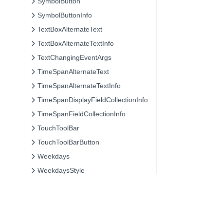
SymbolButton
SymbolButtonInfo
TextBoxAlternateText
TextBoxAlternateTextInfo
TextChangingEventArgs
TimeSpanAlternateText
TimeSpanAlternateTextInfo
TimeSpanDisplayFieldCollectionInfo
TimeSpanFieldCollectionInfo
TouchToolBar
TouchToolBarButton
Weekdays
WeekdaysStyle
YearMonthFormat
デリゲート
列挙型