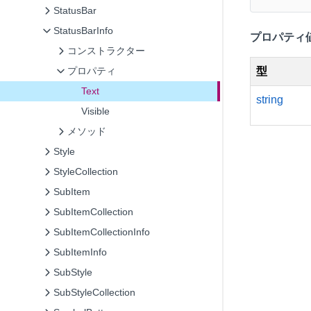
StatusBar
StatusBarInfo
プロパティ
コンストラクター
型
プロパティ
Text
string
Visible
メソッド
Style
StyleCollection
SubItem
SubItemCollection
SubItemCollectionInfo
SubItemInfo
SubStyle
SubStyleCollection