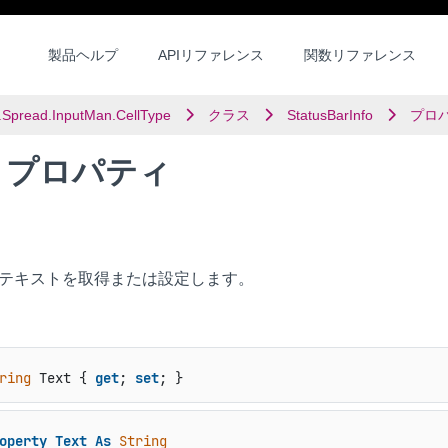
製品ヘルプ
APIリファレンス
関数リファレンス
.Spread.InputMan.CellType
クラス
StatusBarInfo
プロ
xt プロパティ
テキストを取得または設定します。
ring
 Text { 
get
; 
set
; }
operty
Text
As
String