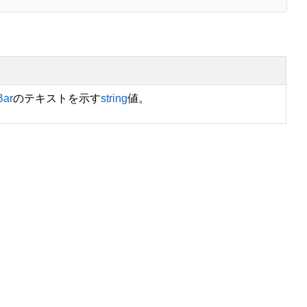
Bar
のテキストを示す
string
値。