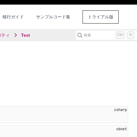
移行ガイド
サンプルコード集
トライアル版
パティ
Text
Ctrl
K
検索