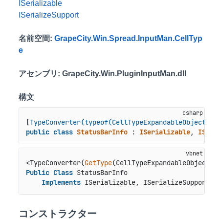
ISerializable
ISerializeSupport
名前空間
:
GrapeCity.Win.Spread.InputMan.CellTyp
e
アセンブリ
: GrapeCity.Win.PluginInputMan.dll
構文
[
TypeConverter(typeof(CellTypeExpandableObjectCon
public
class
StatusBarInfo
 : 
ISerializable
, 
ISeri
<TypeConverter(
GetType
Public
Class
 StatusBarInfo

Implements
 ISerializable, ISerializeSupport
コンストラクター