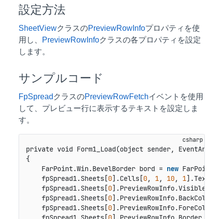
設定方法
SheetView
クラスの
PreviewRowInfo
プロパティを使
用し、
PreviewRowInfo
クラスの各プロパティを設定
します。
サンプルコード
FpSpread
クラスの
PreviewRowFetch
イベントを使用
して、プレビュー行に表示するテキストを設定しま
す。
private void Form1_Load(object sender, EventArgs 
{

    FarPoint.Win.BevelBorder bord = 
new
 FarPoint.
    fpSpread1.Sheets[
0
].Cells[
0
, 
1
, 
10
, 
1
].Text =
    fpSpread1.Sheets[
0
].PreviewRowInfo.Visible = 
    fpSpread1.Sheets[
0
].PreviewRowInfo.BackColor =
    fpSpread1.Sheets[
0
].PreviewRowInfo.ForeColor =
    fpSpread1.Sheets[
0
].PreviewRowInfo.Border = bo