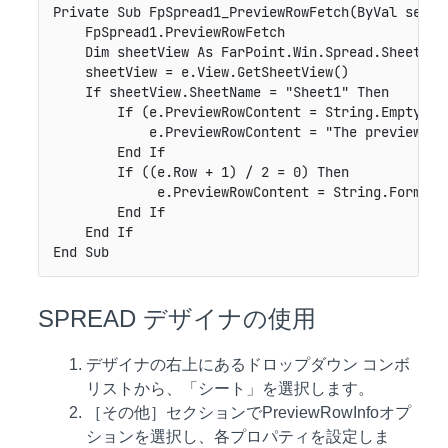
Private Sub FpSpread1_PreviewRowFetch(ByVal sende
    FpSpread1.PreviewRowFetch

    Dim sheetView As FarPoint.Win.Spread.SheetView
    sheetView = e.View.GetSheetView()

    If sheetView.SheetName = "Sheet1" Then

        If (e.PreviewRowContent = String.Empty) Th
            e.PreviewRowContent = "The preview row
        End If

        If ((e.Row + 1) / 2 = 0) Then

             e.PreviewRowContent = String.Format(
        End If

    End If

End Sub
SPREAD デザイナの使用
デザイナの右上にあるドロップダウン コンボ
リストから、「シート」を選択します。
［その他］セクションでPreviewRowInfoオプ
ションを選択し、各プロパティを設定しま