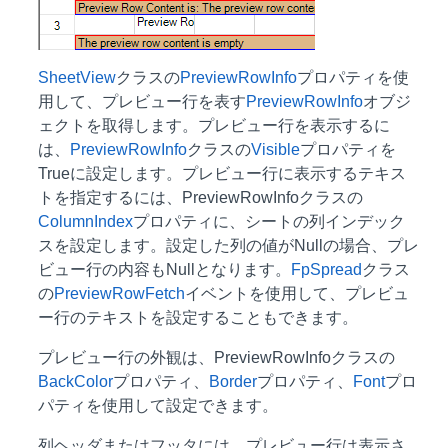
SheetView
クラスの
PreviewRowInfo
プロパティを使
用して、プレビュー行を表す
PreviewRowInfo
オブジ
ェクトを取得します。プレビュー行を表示するに
は、
PreviewRowInfo
クラスの
Visible
プロパティを
Trueに設定します。プレビュー行に表示するテキス
トを指定するには、PreviewRowInfoクラスの
ColumnIndex
プロパティに、シートの列インデック
スを設定します。設定した列の値がNullの場合、プレ
ビュー行の内容もNullとなります。
FpSpread
クラス
の
PreviewRowFetch
イベントを使用して、プレビュ
ー行のテキストを設定することもできます。
プレビュー行の外観は、PreviewRowInfoクラスの
BackColor
プロパティ、
Border
プロパティ、
Font
プロ
パティを使用して設定できます。
列ヘッダまたはフッタには、プレビュー行は表示さ