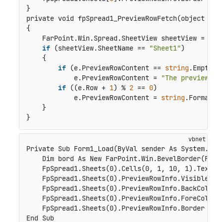
private void fpSpread1_PreviewRowFetch(object sen
{

    FarPoint.Win.Spread.SheetView sheetView = e.Vi
if
 (sheetView.SheetName == 
"Sheet1"
)

    {

if
 (e.PreviewRowContent == 
string
.Empty)

            e.PreviewRowContent = 
"The preview ro
if
 ((e.Row + 
1
) % 
2
 == 
0
)

            e.PreviewRowContent = 
string
.Format(
"
    }

}
Private Sub Form1_Load(ByVal sender As System.Obj
    Dim bord As New FarPoint.Win.BevelBorder(FarP
    FpSpread1.Sheets(0).Cells(0, 1, 10, 1).Text = 
    FpSpread1.Sheets(0).PreviewRowInfo.Visible = T
    FpSpread1.Sheets(0).PreviewRowInfo.BackColor =
    FpSpread1.Sheets(0).PreviewRowInfo.ForeColor =
    FpSpread1.Sheets(0).PreviewRowInfo.Border = bo
End Sub
