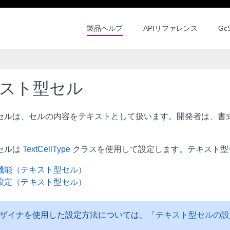
製品ヘルプ
APIリファレンス
Gc
スト型セル
セルは、セルの内容をテキストとして扱います。開発者は、書
セルは
TextCellType
クラスを使用して設定します。テキスト型
機能（テキスト型セル）
設定（テキスト型セル）
ザイナを使用した設定方法については、「
テキスト型セルの設