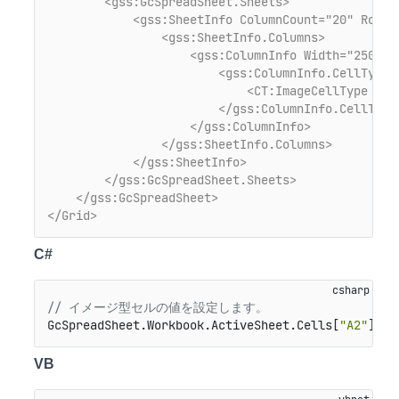
<gss:GcSpreadSheet.Sheets>
<gss:SheetInfo ColumnCount="20" RowCo
<gss:SheetInfo.Columns>
<gss:ColumnInfo Width="250">
<gss:ColumnInfo.CellType>
<CT:ImageCellType Str
</gss:ColumnInfo.CellType
</gss:ColumnInfo>
</gss:SheetInfo.Columns>
</gss:SheetInfo>
</gss:GcSpreadSheet.Sheets>
</gss:GcSpreadSheet>
</Grid>
C#
// イメージ型セルの値を設定します。
GcSpreadSheet.Workbook.ActiveSheet.Cells[
"A2"
].Va
VB