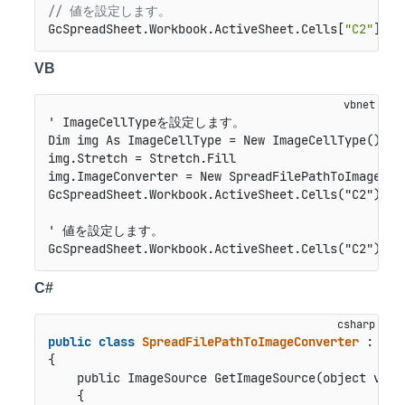
// 値を設定します。
GcSpreadSheet.Workbook.ActiveSheet.Cells[
"C2"
].Va
VB
' ImageCellTypeを設定します。

Dim img As ImageCellType = New ImageCellType()

img.Stretch = Stretch.Fill

img.ImageConverter = New SpreadFilePathToImageConv
GcSpreadSheet.Workbook.ActiveSheet.Cells("C2").Cel
' 値を設定します。

GcSpreadSheet.Workbook.ActiveSheet.Cells("C2").Va
C#
public
class
SpreadFilePathToImageConverter
 : 
IIm
{

public ImageSource GetImageSource(object valu
    {
