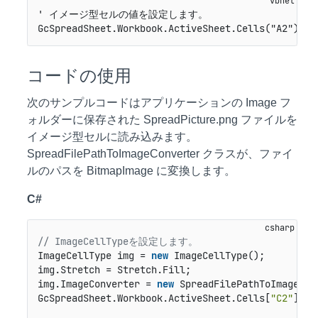
' イメージ型セルの値を設定します。

GcSpreadSheet.Workbook.ActiveSheet.Cells("A2").Va
コードの使用
次のサンプルコードはアプリケーションの Image フ
ォルダーに保存された SpreadPicture.png ファイルを
イメージ型セルに読み込みます。
SpreadFilePathToImageConverter クラスが、ファイ
ルのパスを BitmapImage に変換します。
C#
// ImageCellTypeを設定します。
ImageCellType img = 
new
 ImageCellType();

img.Stretch = Stretch.Fill;

img.ImageConverter = 
new
 SpreadFilePathToImageConv
GcSpreadSheet.Workbook.ActiveSheet.Cells[
"C2"
].Ce