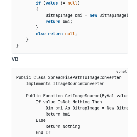
if
 (
value
 != 
null
)

        {

            BitmapImage bmi = 
new
 BitmapImage(
new
return
 bmi;

        }

else
return
null
;

    }

}
VB
Public Class SpreadFilePathToImageConverter

    Implements IImageSourceConverter

    Public Function GetImageSource(ByVal value As 
        If value IsNot Nothing Then

            Dim bmi As BitmapImage = New BitmapIm
            Return bmi

        Else

            Return Nothing

        End If
