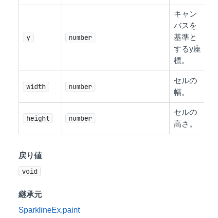
キャン
バスを
y
number
基準と
するy座
標。
セルの
width
number
幅。
セルの
height
number
高さ。
戻り値
void
継承元
SparklineEx
.
paint