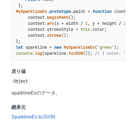
MySparklineEx
.
prototype
.
paint
 = 
function
 (
context
     context.
beginPath
();

     context.
arc
(x + width / 
2
, y + height / 
2
, (
     context.
strokeStyle
 = 
this
.
color
;

     context.
stroke
();

let
 sparkline = 
new
MySparklineEx
(
'green'
console
.
log
(sparkline.
toJSON
()); 
// { color: "gre
戻り値
Object
sparklineExのデータ。
継承元
SparklineEx
.
toJSON