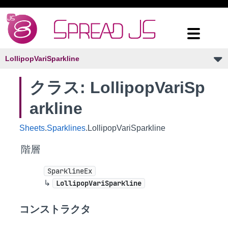
LollipopVariSparkline
クラス: LollipopVariSp
arkline
Sheets
.
Sparklines
.LollipopVariSparkline
階層
SparklineEx
↳
LollipopVariSparkline
コンストラクタ