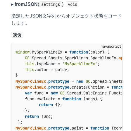
▸
fromJSON
(
settings
):
void
指定したJSON文字列からオブジェクト状態をロード
します。
実例
window
.
MySparklineEx
 = 
function
(
color
) {

GC
.
Spread
.
Sheets
.
Sparklines
.
SparklineEx
.
apply
this
.
typeName
 = 
'MySparklineEx'
;

this
.
color
 = color;

MySparklineEx
.
prototype
 = 
new
GC
.
Spread
.
Sheets
.
Sp
MySparklineEx
.
prototype
.
createFunction
 = 
function
var
 func = 
new
GC
.
Spread
.
CalcEngine
.
Functions
    func.
evaluate
 = 
function
 (
args
) {

return
 {};

    };

return
 func;

MySparklineEx
.
prototype
.
paint
 = 
function
 (
context