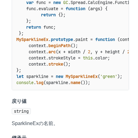
var
 func = 
new
GC
.
Spread
.
CalcEngine
.
Functions
    func.
evaluate
 = 
function
 (
args
) {

return
 {};

    };

return
 func;

MySparklineEx
.
prototype
.
paint
 = 
function
 (
context
     context.
beginPath
();

     context.
arc
(x + width / 
2
, y + height / 
2
, (
     context.
strokeStyle
 = 
this
.
color
;

     context.
stroke
();

let
 sparkline = 
new
MySparklineEx
(
'green'
console
.
log
(sparkline.
name
戻り値
string
SparklineExの名前。