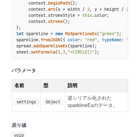
     context.
beginPath
();

     context.
arc
(x + width / 
2
, y + height / 
2
, (
     context.
strokeStyle
 = 
this
.
color
;

     context.
stroke
();

let
 sparkline = 
new
MySparklineEx
(
"green"
);

sparkline.
fromJSON
({ 
color
: 
"red"
, 
typeName
: 
"MyS
spread.
addSparklineEx
(sparkline);

sheet.
setFormula
(
3
,
3
,
"=CIRCLE()"
パラメータ
名前
型
説明
逆シリアル化された
settings
Object
sparklineExのデータ。
戻り値
void