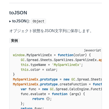
toJSON
▸
toJSON
():
Object
オブジェクト状態をJSON文字列に保存します。
実例
window
.
MySparklineEx
 = 
function
(
color
) {

GC
.
Spread
.
Sheets
.
Sparklines
.
SparklineEx
.
apply
this
.
typeName
 = 
'MySparklineEx'
;

this
.
color
 = color;

MySparklineEx
.
prototype
 = 
new
GC
.
Spread
.
Sheets
.
Sp
MySparklineEx
.
prototype
.
createFunction
 = 
function
var
 func = 
new
GC
.
Spread
.
CalcEngine
.
Functions
    func.
evaluate
 = 
function
 (
args
) {

return
 {};

    };

return
 func;
