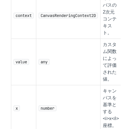
バスの
2次元
context
CanvasRenderingContext2D
コンテ
キス
ト。
カスタ
ム関数
によっ
value
any
て評価
された
値。
キャン
バスを
基準と
x
number
する
<i>x</i>
座標。