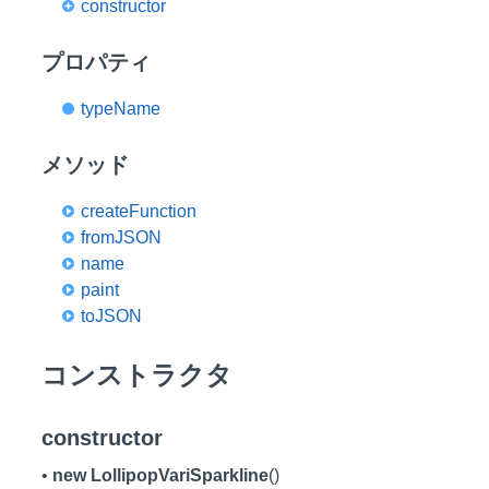
constructor
プロパティ
typeName
メソッド
createFunction
fromJSON
name
paint
toJSON
コンストラクタ
constructor
•
new LollipopVariSparkline
()