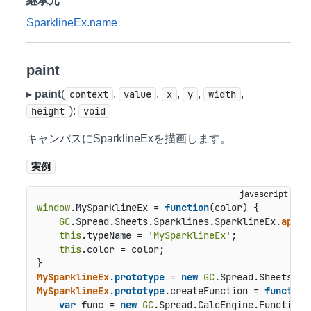
継承元
SparklineEx
.
name
paint
▸
paint
(
context
,
value
,
x
,
y
,
width
,
height
):
void
キャンバスにSparklineExを描画します。
実例
window
.
MySparklineEx
 = 
function
(
color
) {

GC
.
Spread
.
Sheets
.
Sparklines
.
SparklineEx
.
apply
this
.
typeName
 = 
'MySparklineEx'
;

this
.
color
 = color;

MySparklineEx
.
prototype
 = 
new
GC
.
Spread
.
Sheets
.
Sp
MySparklineEx
.
prototype
.
createFunction
 = 
function
var
 func = 
new
GC
.
Spread
.
CalcEngine
.
Functions