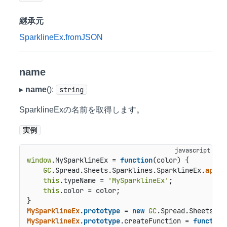
継承元
SparklineEx
.
fromJSON
name
▸
name
():
string
SparklineExの名前を取得します。
実例
window
.
MySparklineEx
 = 
function
(
color
) {

GC
.
Spread
.
Sheets
.
Sparklines
.
SparklineEx
.
apply
this
.
typeName
 = 
'MySparklineEx'
;

this
.
color
 = color;

MySparklineEx
.
prototype
 = 
new
GC
.
Spread
.
Sheets
.
Sp
MySparklineEx
.
prototype
.
createFunction
 = 
function