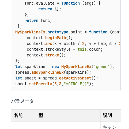
    func.
evaluate
 = 
function
 (
args
) {

return
 {};

    };

return
 func;

MySparklineEx
.
prototype
.
paint
 = 
function
 (
context
     context.
beginPath
();

     context.
arc
(x + width / 
2
, y + height / 
2
, (
     context.
strokeStyle
 = 
this
.
color
;

     context.
stroke
();

let
 sparkline = 
new
MySparklineEx
(
'green'
);

spread.
addSparklineEx
let
 sheet = spread.
getActiveSheet
();

sheet.
setFormula
(
3
,
3
,
"=CIRCLE()"
パラメータ
名前
型
説明
キャン