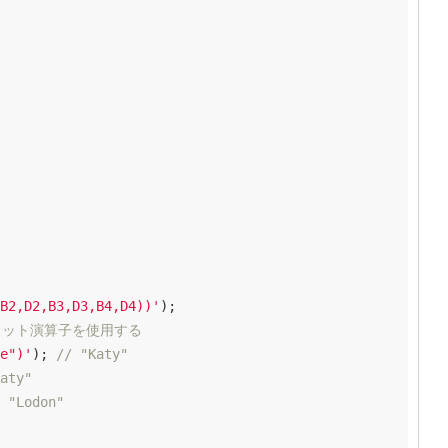
B2,D2,B3,D3,B4,D4))'
);

ドット演算子を使用する
e")'
); 
// "Katy"
aty"
 "Lodon"