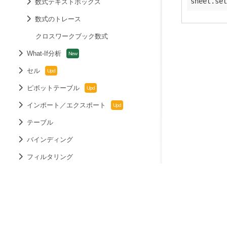
sheet.set
数式テキストボックス
数式のトレース
クロスワークブック数式
What-If分析
セル
ピボットテーブル
インポート／エクスポート
テーブル
バインディング
フィルタリング
スライサー
チャート
スパークライン
データチャート