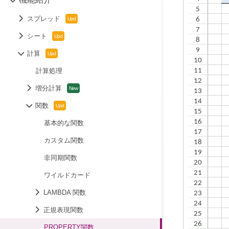
スプレッド
シート
計算
計算処理
増分計算
関数
基本的な関数
カスタム関数
非同期関数
ワイルドカード
LAMBDA 関数
正規表現関数
PROPERTY関数