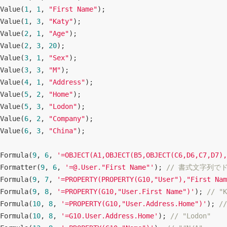
Value(
1
, 
1
, 
"First Name"
);

Value(
1
, 
3
, 
"Katy"
);

Value(
2
, 
1
, 
"Age"
);

Value(
2
, 
3
, 
20
);

Value(
3
, 
1
, 
"Sex"
);

Value(
3
, 
3
, 
"M"
);

Value(
4
, 
1
, 
"Address"
);

Value(
5
, 
2
, 
"Home"
);

Value(
5
, 
3
, 
"Lodon"
);

Value(
6
, 
2
, 
"Company"
);

Value(
6
, 
3
, 
"China"
);

Formula(
9
, 
6
, 
'=OBJECT(A1,OBJECT(B5,OBJECT(C6,D6,C7,D7),
Formatter(
9
, 
6
, 
'=@.User."First Name"'
); 
// 書式文字列で
Formula(
9
, 
7
, 
'=PROPERTY(PROPERTY(G10,"User"),"First Nam
Formula(
9
, 
8
, 
'=PROPERTY(G10,"User.First Name")'
); 
// "K
Formula(
10
, 
8
, 
'=PROPERTY(G10,"User.Address.Home")'
); 
//
Formula(
10
, 
8
, 
'=G10.User.Address.Home'
); 
// "Lodon"