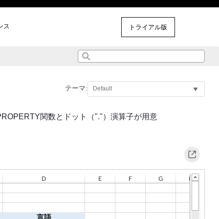
ンス
その他のサンプル
トライアル版
テーマ:
、PROPERTY関数とドット（"."）演算子が用意