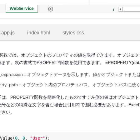
app.js
index.html
styles.css
Y関数
では、オブジェクトのプロパティの値を取得できます。オブジェクトの
ます。次の書式でPROPERTY関数を使用できます。
=PROPERTY(dat
ta_expression：オブジェクトデータを示します。値がオブジェク
operty_path：オブジェクト内のプロパティパス、オブジェクトパスに
子
は、
PROPERTY関数
を簡略化したものです：左側の値はオブジェクト
号などの特殊な文字を含む場合は引用符で囲む必要があります。Excel
ださい。
Value(
0
, 
0
, 
"User"
);
