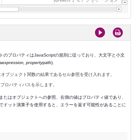
プロパティはJavaScriptの規則に従っており、大文字と小文
a
expression, property
path)
.
トまたはオブジェクト関数の結果であるセル参照を受け入れます。
続くプロパティパスを示します。
またはオブジェクトへの参照、右側の値はプロパティ値であり、
で
ドット演算子
を使用すると、エラーを返す可能性があることに