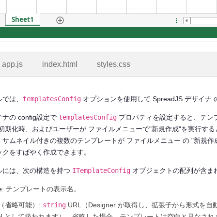
app.js
index.html
styles.css
ルでは、
templatesConfig
オプションを使用して SpreadJS デザ
の config設定で
templatesConfig
プロパティを設定すると、テンプレ
er の初期化時、およびユーザーが ファイルメニューで"新規作成"を実
、サムネイル付きの複数のテンプレートが ファイルメニュー の "新規作
ックをすばやく作成できます。
ルには、次の構造を持つ
ITemplateConfig
オブジェクトの配列が含ま
e
: テンプレートの表示名。
（省略可能）:
string
URL（Designer が取得し、拡張子から形式
ON として扱われます）。省略した場合、テンプレートは空白と見なされ