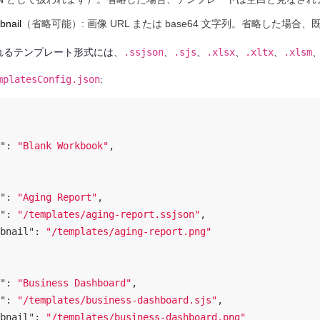
bnail
（省略可能）: 画像 URL または base64 文字列。省略した
れるテンプレート形式には、
.ssjson
、
.sjs
、
.xlsx
、
.xltx
、
.xlsm
mplatesConfig.json
:
"
: 
"Blank Workbook"
,

"
: 
"Aging Report"
,

"
: 
"/templates/aging-report.ssjson"
,

bnail"
: 
"/templates/aging-report.png"
"
: 
"Business Dashboard"
,

"
: 
"/templates/business-dashboard.sjs"
,

bnail"
: 
"/templates/business-dashboard.png"