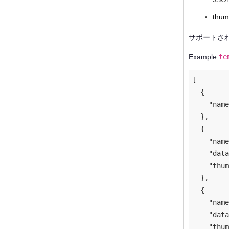
thum
サポートさ
Example
te
[

  {

"name
  },

  {

"name
"data
"thum
  },

  {

"name
"data
"thum