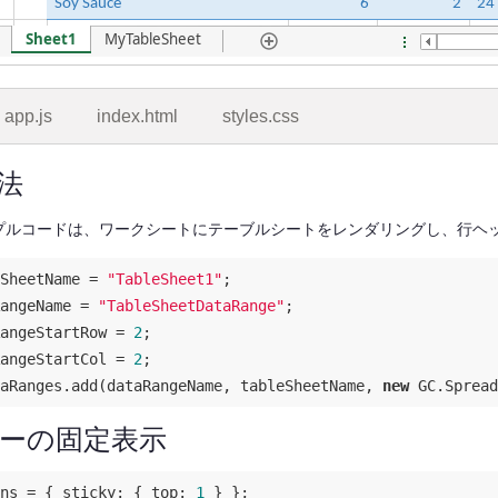
app.js
index.html
styles.css
法
プルコードは、ワークシートにテーブルシートをレンダリングし、行ヘ
SheetName = 
"TableSheet1"
angeName = 
"TableSheetDataRange"
angeStartRow = 
2
angeStartCol = 
2
;

aRanges.add(dataRangeName, tableSheetName, 
new
 GC.Spread
ーの固定表示
ns = { 
sticky
: { 
top
: 
1
 } };
