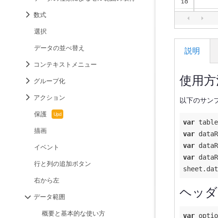
数式
選択
データの並べ替え
説明
コンテキストメニュー
使用方
グループ化
アクション
以下のサン
保護
var
 table
描画
var
 dataR
var
 dataR
イベント
var
 dataR
行と列の追加ボタン
sheet.dat
右から左
ヘッダ
データ範囲
概要と基本的な使い方
var
 optio