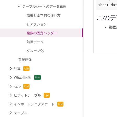
sheet.dat
テーブルシートのデータ範囲
概要と基本的な使い方
このデ
行アクション
複数
複数の固定ヘッダー
階層データ
グループ化
背景画像
計算
What-If分析
セル
ピボットテーブル
インポート／エクスポート
テーブル