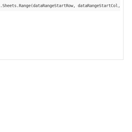
.Sheets.Range(dataRangeStartRow, dataRangeStartCol, -
1
, 