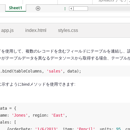
app.js
index.html
styles.css
ド
を使用して、複数のレコードを含むフィールドにテーブルを連結し、
ーがテーブルデータを異なるデータソースから取得する場合、テーブル
.bind(tableColumns, 
'sales'
示すようにbindメソッドを使用できます:
ata = {

ame
: 
'Jones'
, 
region
: 
'East'
,

ales
: [

   {
orderDate
: 
'1/6/2013'
, 
item
: 
'Pencil'
, 
units
: 
95
, 
co