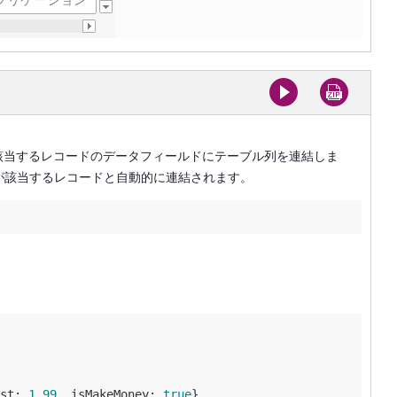
該当するレコードのデータフィールドにテーブル列を連結しま
が該当するレコードと自動的に連結されます。
st
: 
1.99
, 
isMakeMoney
: 
true
},
