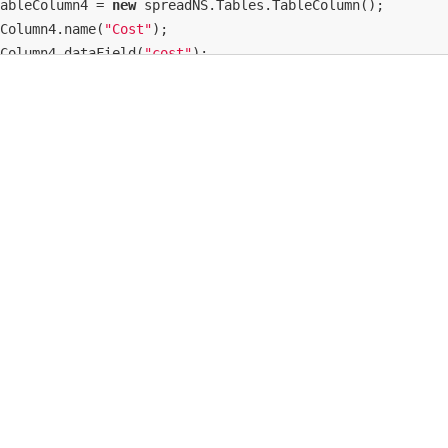
ableColumn4 = 
new
 spreadNS.Tables.TableColumn();

Column4.name(
"Cost"
);

Column4.dataField(
"cost"
);

Column4.value(convert);

ableColumn5 = 
new
 spreadNS.Tables.TableColumn();

Column5.name(
"IsMakeMoney"
);

Column5.dataField(
"isMakeMoney"
);

Column5.cellType(
new
 GC.Spread.Sheets.CellTypes.CheckBox
.autoGenerateColumns(
false
);

.bind([tableColumn1, tableColumn2, tableColumn3, tableCo
ata = {

ame
: 
'Jones'
, 
region
: 
'East'
,

ales
: [

   {
orderDate
: 
'1/6/2013'
, 
item
: 
'Pencil'
, 
units
: 
95
, 
co
   {
orderDate
: 
'4/1/2013'
, 
item
: 
'Binder'
, 
units
: 
60
, 
co
   {
orderDate
: 
'6/8/2013'
, 
item
: 
'Pen Set'
, 
units
: 
16
, 
c