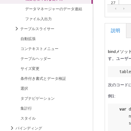
データマネージャーのデータ連結
ファイル入出力
テーブルスライサー
説明
自動拡張
コンテキストメニュー
bindメソッ
す。ユーザ
テーブルヘッダー
サイズ変更
    table
条件付き書式とデータ検証
次のコードに
選択
例1:
タブナビゲーション
集計行
var
 d
n
スタイル
s
バインディング
         