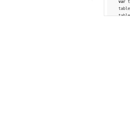
var
 t
    table
    table
    table
var
 t
    table
    table
    table
    table
    table
例2:
var
 d
n
s
         
         
         