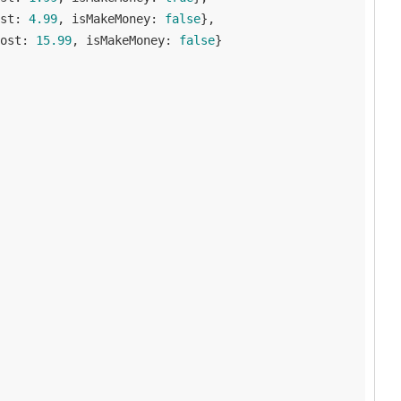
st
: 
4.99
, 
isMakeMoney
: 
false
},

ost
: 
15.99
, 
isMakeMoney
: 
false
}
