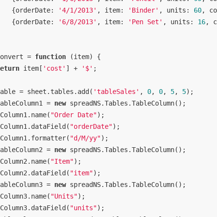
   {
orderDate
: 
'4/1/2013'
, 
item
: 
'Binder'
, 
units
: 
60
, 
co
   {
orderDate
: 
'6/8/2013'
, 
item
: 
'Pen Set'
, 
units
: 
16
, 
c
onvert = 
function
 (
item
) 
{

eturn
 item[
'cost'
] + 
'$'
;

able = sheet.tables.add(
'tableSales'
, 
0
, 
0
, 
5
, 
5
);

ableColumn1 = 
new
 spreadNS.Tables.TableColumn();

Column1.name(
"Order Date"
);

Column1.dataField(
"orderDate"
);

Column1.formatter(
"d/M/yy"
);

ableColumn2 = 
new
 spreadNS.Tables.TableColumn();

Column2.name(
"Item"
);

Column2.dataField(
"item"
);

ableColumn3 = 
new
 spreadNS.Tables.TableColumn();

Column3.name(
"Units"
);

Column3.dataField(
"units"
);
