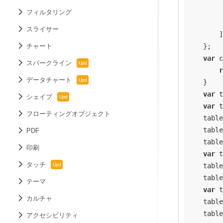
         
フィルタリング
         
スライサー
        ]

チャート
    };

var
 c
スパークライン
r
データチャート
    }

var
 t
シェイプ
var
 t
フローティングオブジェクト
    table
    table
PDF
    table
印刷
var
 t
タッチ
    table
    table
テーマ
var
 t
カルチャ
    table
    table
アクセシビリティ