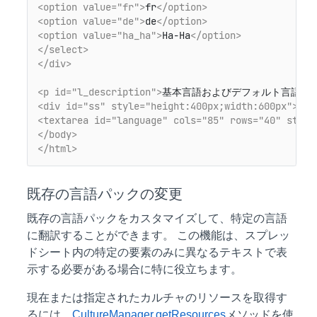
<option value="fr">
fr
</option>
<option value="de">
de
</option>
<option value="ha_ha">
Ha-Ha
</option>
</select>
</div>
<p id="l_description">
基本言語およびデフォルト言語。
<
<div id="ss" style="height:400px;width:600px">
</d
<textarea id="language" cols="85" rows="40" style
</body>
</html>
既存の言語パックの変更
既存の言語パックをカスタマイズして、特定の言語
に翻訳することができます。 この機能は、スプレッ
ドシート内の特定の要素のみに異なるテキストで表
示する必要がある場合に特に役立ちます。
現在または指定されたカルチャのリソースを取得す
るには、
CultureManager.getResources
メソッドを使