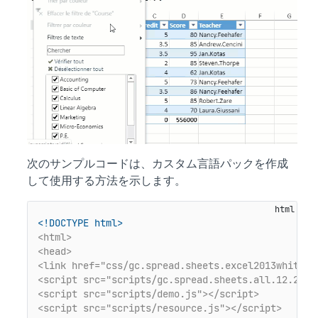
次のサンプルコードは、カスタム言語パックを作成
して使用する方法を示します。
<!DOCTYPE html>
<html>
<head>
<link href="css/gc.spread.sheets.excel2013white.1
<script src="scripts/gc.spread.sheets.all.12.2.0.
<script src="scripts/demo.js">
</script>
<script src="scripts/resource.js">
</script>