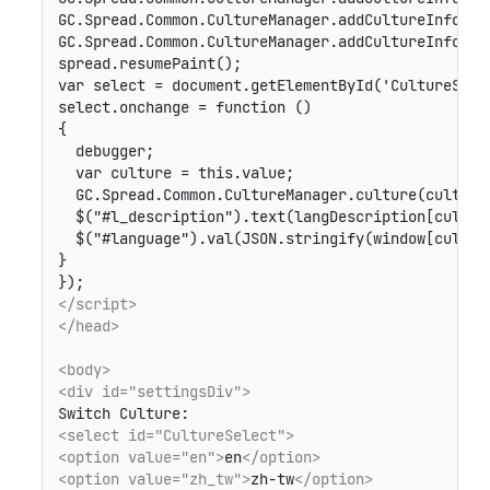
GC.Spread.Common.CultureManager.addCultureInfo("fr
GC.Spread.Common.CultureManager.addCultureInfo("ha
spread.resumePaint();

var select = document.getElementById('CultureSelec
select.onchange = function ()

{

  debugger;

  var culture = this.value;

  GC.Spread.Common.CultureManager.culture(culture)
  $("#l_description").text(langDescription[culture
  $("#language").val(JSON.stringify(window[culture
}

</script>
</head>
<body>
<div id="settingsDiv">
<select id="CultureSelect">
<option value="en">
en
</option>
<option value="zh_tw">
zh-tw
</option>