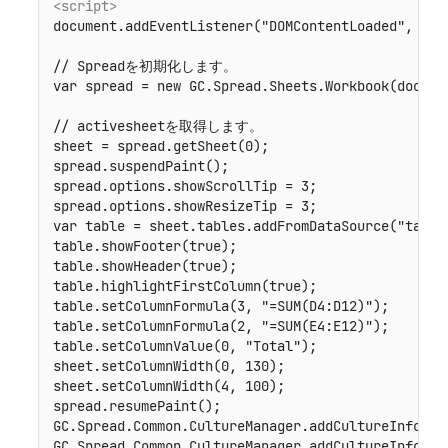
<script>
document.addEventListener("DOMContentLoaded", func
// Spreadを初期化します。

var spread = new GC.Spread.Sheets.Workbook(docume
// activesheetを取得します。

sheet = spread.getSheet(0);

spread.suspendPaint();

spread.options.showScrollTip = 3;

spread.options.showResizeTip = 3;

var table = sheet.tables.addFromDataSource("table
table.showFooter(true);

table.showHeader(true);

table.highlightFirstColumn(true);

table.setColumnFormula(3, "=SUM(D4:D12)");

table.setColumnFormula(2, "=SUM(E4:E12)");

table.setColumnValue(0, "Total");

sheet.setColumnWidth(0, 130);

sheet.setColumnWidth(4, 100);

spread.resumePaint();

GC.Spread.Common.CultureManager.addCultureInfo("de
GC.Spread.Common.CultureManager.addCultureInfo("zh