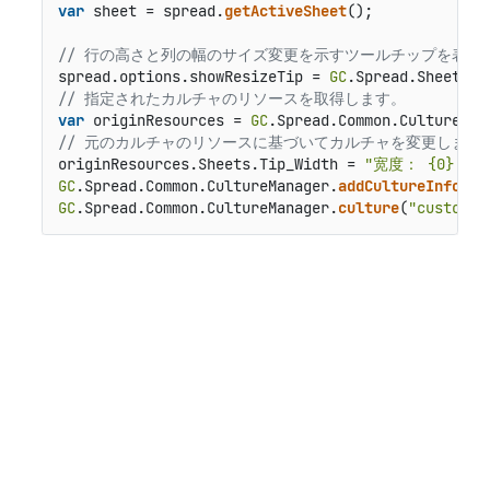
var
 sheet = spread.
getActiveSheet
();

// 行の高さと列の幅のサイズ変更を示すツールチップを表示
spread.
options
.
showResizeTip
 = 
GC
.
Spread
.
Sheets
.
S
// 指定されたカルチャのリソースを取得します。
var
 originResources = 
GC
.
Spread
.
Common
.
CultureMan
// 元のカルチャのリソースに基づいてカルチャを変更します
originResources.
Sheets
.
Tip_Width
 = 
"宽度： {0} 像
GC
.
Spread
.
Common
.
CultureManager
.
addCultureInfo
(
"c
GC
.
Spread
.
Common
.
CultureManager
.
culture
(
"custom"
)