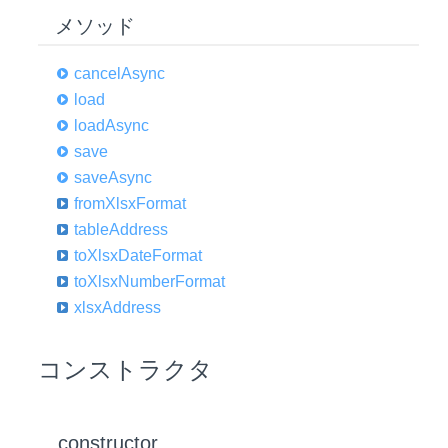
メソッド
cancel
Async
load
load
Async
save
save
Async
from
Xlsx
Format
table
Address
to
Xlsx
Date
Format
to
Xlsx
Number
Format
xlsx
Address
コンストラクタ
constructor