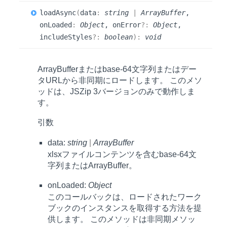
load
Async
(
data
:
string
|
ArrayBuffer
,
onLoaded
:
Object
, onError
?:
Object
,
includeStyles
?:
boolean
)
:
void
ArrayBufferまたはbase-64文字列またはデー
タURLから非同期にロードします。 このメソ
ッドは、JSZip 3バージョンのみで動作しま
す。
引数
data:
string
|
ArrayBuffer
xlsxファイルコンテンツを含むbase-64文
字列またはArrayBuffer。
onLoaded:
Object
このコールバックは、ロードされたワーク
ブックのインスタンスを取得する方法を提
供します。 このメソッドは非同期メソッ