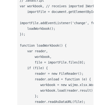
// JavaScript

var workbook, // receives imported IWorkbook

    importFile = document.getElementById('impo
importFile.addEventListener('change', function
    loadWorkbook();

});

function loadWorkbook() {

    var reader,

        workbook,

        file = importFile.files[0];

    if (file) {

        reader = new FileReader();

        reader.onload = function (e) {

           workbook = new wijmo.xlsx.Workbook(
           workbook.load(reader.result);

        };

        reader.readAsDataURL(file);
