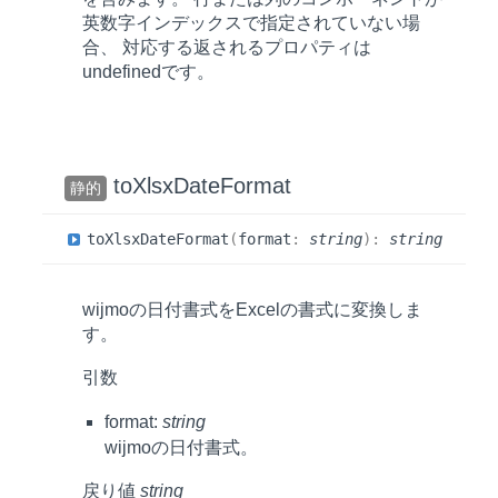
英数字インデックスで指定されていない場
合、 対応する返されるプロパティは
undefinedです。
toXlsxDateFormat
静的
to
Xlsx
Date
Format
(
format
:
string
)
:
string
wijmoの日付書式をExcelの書式に変換しま
す。
引数
format:
string
wijmoの日付書式。
戻り値
string