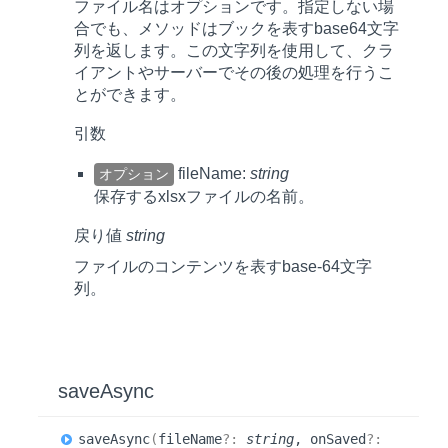
ファイル名はオプションです。指定しない場
合でも、メソッドはブックを表すbase64文字
列を返します。この文字列を使用して、クラ
イアントやサーバーでその後の処理を行うこ
とができます。
引数
fileName:
string
オプション
保存するxlsxファイルの名前。
戻り値
string
ファイルのコンテンツを表すbase-64文字
列。
saveAsync
save
Async
(
fileName
?:
string
, onSaved
?: