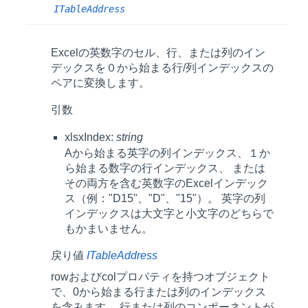
ITableAddress
Excelの英数字のセル、行、または列のイン
デックスを０から始まる行/列インデックスの
ペアに変換します。
引数
xlsxIndex:
string
Aから始まる英字の列インデックス、１か
ら始まる数字の行インデックス、 または
その両方を含む英数字のExcelインデック
ス（例："D15"、"D"、"15"）。 英字の列
インデックスは大文字と小文字のどちらで
もかまいません。
戻り値
ITableAddress
row
および
col
プロパティを持つオブジェクト
で、0から始まる行または列のインデックス
を含みます。 行または列のコンポーネントが