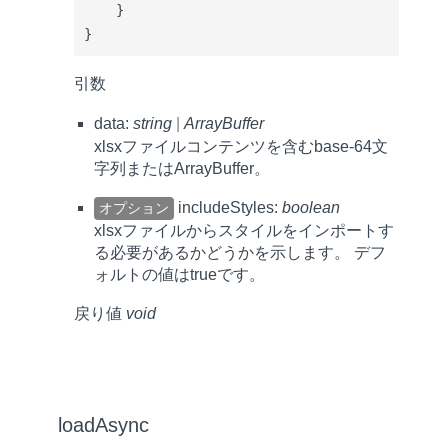
    }

}
引数
data:
string
|
ArrayBuffer
xlsxファイルコンテンツを含むbase-64文
字列またはArrayBuffer。
includeStyles:
boolean
オプション
xlsxファイルからスタイルをインポートす
る必要があるかどうかを示します。 デフ
ォルトの値は
true
です。
戻り値
void
loadAsync