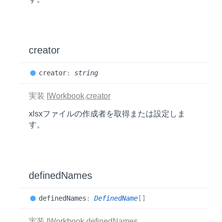
creator
creator
:
string
実装
IWorkbook
.
creator
xlsxファイルの作成者を取得または設定しま
す。
definedNames
defined
Names
:
DefinedName
[]
実装
IWorkbook
.
definedNames