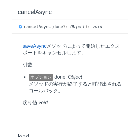
cancelAsync
cancel
Async
(
done
?:
Object
)
:
void
saveAsync
メソッドによって開始したエクス
ポートをキャンセルします。
引数
done:
Object
オプション
メソッドの実行が終了すると呼び出される
コールバック。
戻り値
void
load