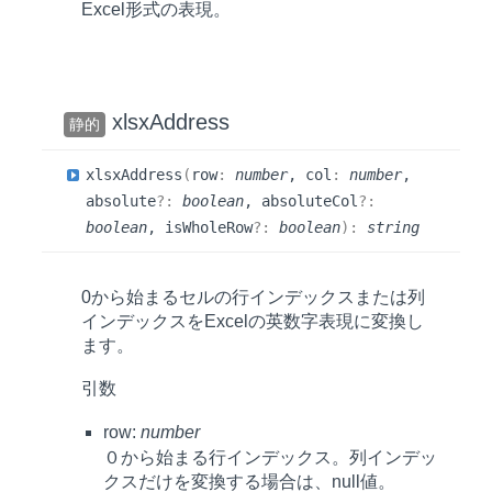
Excel形式の表現。
xlsxAddress
静的
xlsx
Address
(
row
:
number
, col
:
number
,
absolute
?:
boolean
, absoluteCol
?:
boolean
, isWholeRow
?:
boolean
)
:
string
0から始まるセルの行インデックスまたは列
インデックスをExcelの英数字表現に変換し
ます。
引数
row:
number
０から始まる行インデックス。列インデッ
クスだけを変換する場合は、null値。