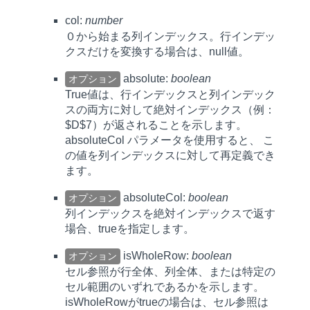
col:
number
０から始まる列インデックス。行インデッ
クスだけを変換する場合は、null値。
absolute:
boolean
オプション
True値は、行インデックスと列インデック
スの両方に対して絶対インデックス（例：
$D$7）が返されることを示します。
absoluteCol
パラメータを使用すると、 こ
の値を列インデックスに対して再定義でき
ます。
absoluteCol:
boolean
オプション
列インデックスを絶対インデックスで返す
場合、trueを指定します。
isWholeRow:
boolean
オプション
セル参照が行全体、列全体、または特定の
セル範囲のいずれであるかを示します。
isWholeRowがtrueの場合は、セル参照は