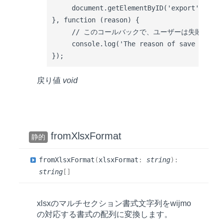
     document.getElementByID('export').href
}, function (reason) {

     // このコールバックで、ユーザーは失敗理由を
     console.log('The reason of save failur
戻り値
void
fromXlsxFormat
静的
from
Xlsx
Format
(
xlsxFormat
:
string
)
:
string
[]
xlsxのマルチセクション書式文字列をwijmo
の対応する書式の配列に変換します。