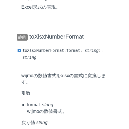
Excel形式の表現。
toXlsxNumberFormat
静的
to
Xlsx
Number
Format
(
format
:
string
)
:
string
wijmoの数値書式をxlsxの書式に変換しま
す。
引数
format:
string
wijmoの数値書式。
戻り値
string