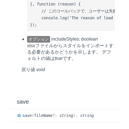
}, function (reason) {

     // このコールバックで、ユーザーは失敗理由を
     console.log('The reason of load failur
includeStyles:
boolean
オプション
xlsxファイルからスタイルをインポートす
る必要があるかどうかを示します。 デフ
ォルトの値は
true
です。
戻り値
void
save
save
(
fileName
?:
string
)
:
string