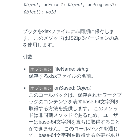
Object
, onError
?:
Object
, onProgress
?:
Object
)
:
void
ブックをxlsxファイルに非同期に保存しま
す。 このメソッドはJSZip 3バージョンのみ
を使用します。
引数
fileName:
string
オプション
保存するxlsxファイルの名前。
onSaved:
Object
オプション
このコールバックは、保存されたワークブ
ックのコンテンツを表すbase-64文字列を
取得する方法を提供します。 このメソッ
ドは非同期メソッドであるため、 ユーザ
ーはbase-64文字列を直ちに取得すること
ができません。 このコールバックを通じ
て、base-64文字列を取得する必要があり