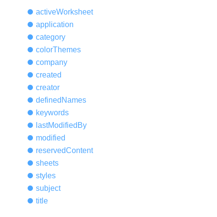
active
Worksheet
application
category
color
Themes
company
created
creator
defined
Names
keywords
last
Modified
By
modified
reserved
Content
sheets
styles
subject
title