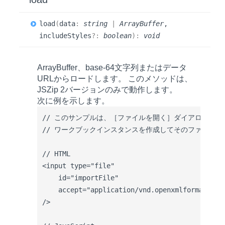
load
(
data
:
string
|
ArrayBuffer
,
includeStyles
?:
boolean
)
:
void
ArrayBuffer、base-64文字列またはデータ
URLからロードします。 このメソッドは、
JSZip 2バージョンのみで動作します。
次に例を示します。
// このサンプルは、［ファイルを開く］ダイアログで選択
// ワークブックインスタンスを作成してそのファイルを
// HTML

<input type="file"

    id="importFile"

    accept="application/vnd.openxmlformats-off
/>
