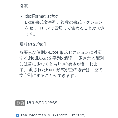
引数
xlsxFormat:
string
Excel書式文字列。複数の書式セクション
をセミコロンで区切って含めることができ
ます。
戻り値
string
[]
各要素が個別のExcel形式セクションに対応
する.Net形式の文字列の配列。 返される配列
には常に少なくとも1つの要素が含まれま
す。 渡されたExcel形式が空の場合は、空の
文字列にすることができます。
tableAddress
静的
table
Address
(
xlsxIndex
:
string
)
: