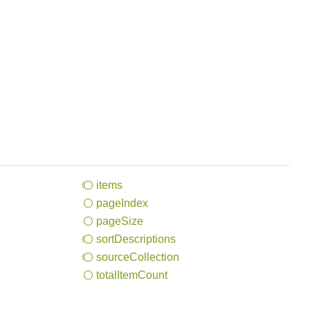
items
page
Index
page
Size
sort
Descriptions
source
Collection
total
Item
Count