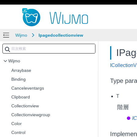
Wijmo
Ipagedcollectionview
IPa
Wijmo
ICollection
Arraybase
Binding
Type par
Canceleventargs
T
Clipboard
Collectionview
階層
Collectionviewgroup
IC
Color
Control
Implemen