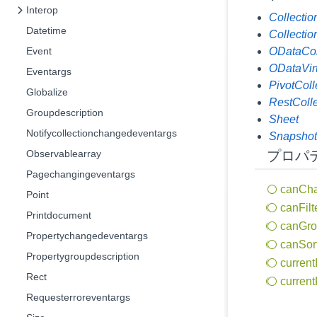
Interop
Collectio
Datetime
Collecti
Event
ODataCol
ODataVir
Eventargs
PivotCol
Globalize
RestColl
Groupdescription
Sheet
Notifycollectionchangedeventargs
Snapsho
Observablearray
プロパ
Pagechangingeventargs
can
Ch
Point
can
Filt
Printdocument
can
Gr
Propertychangedeventargs
can
Sor
Propertygroupdescription
current
Rect
current
Requesterroreventargs