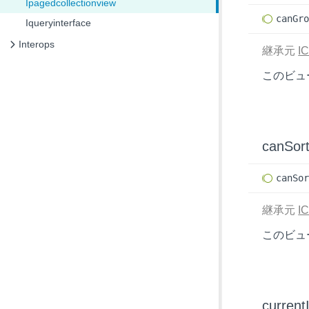
Ipagedcollectionview
can
Gr
Iqueryinterface
Interops
継承元
IC
このビュ
canSor
can
So
継承元
IC
このビュ
current