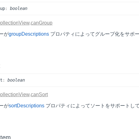
oup
:
boolean
ollectionView
.
canGroup
ーが
groupDescriptions
プロパティによってグループ化をサポ
t
rt
:
boolean
ollectionView
.
canSort
ーが
sortDescriptions
プロパティによってソートをサポートし
Item