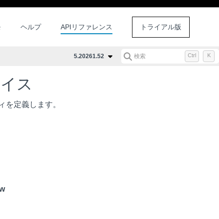
モ
ヘルプ
APIリファレンス
トライアル版
Ctrl
K
5.20261.52
検索
フェイス
ィを定義します。
ew