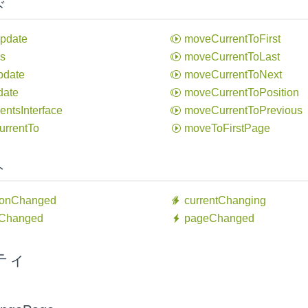
ド
pdate
move
Current
ToFirst
ns
move
Current
ToLast
pdate
move
Current
ToNext
date
move
Current
ToPosition
ents
Interface
move
Current
ToPrevious
urrent
To
move
ToFirst
Page
ト
ion
Changed
current
Changing
Changed
page
Changed
ティ