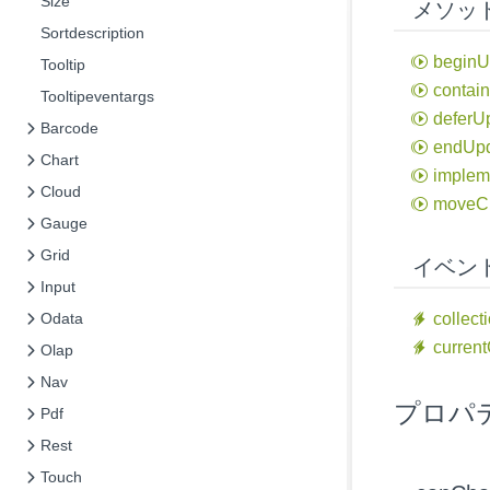
Size
メソッ
Sortdescription
begin
U
Tooltip
contai
Tooltipeventargs
defer
U
Barcode
end
Up
Chart
implem
Cloud
move
C
Gauge
Grid
イベン
Input
Odata
collect
current
Olap
Nav
プロパ
Pdf
Rest
Touch