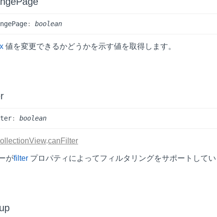
angePage
ange
Page
:
boolean
x
値を変更できるかどうかを示す値を取得します。
r
lter
:
boolean
ollectionView
.
canFilter
ーが
filter
プロパティによってフィルタリングをサポートしてい
up