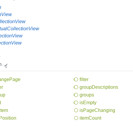
n
onView
lectionView
tualCollectionView
lectionView
ectionView
t
ティ
ange
Page
filter
er
group
Descriptions
oup
groups
t
is
Empty
Item
is
Page
Changing
Position
item
Count