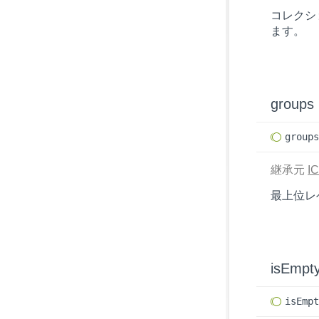
コレクシ
ます。
groups
group
継承元
IC
最上位レ
isEmpt
is
Emp