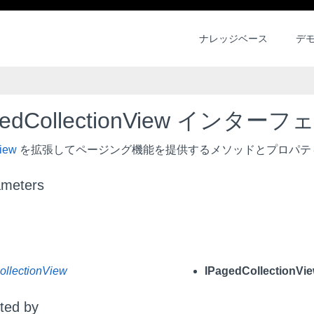
ナレッジベース
デ
gedCollectionView インター
View
を拡張してページング機能を提供するメソッドとプロパテ
ameters
ollectionView
IPagedCollectionVi
ted by