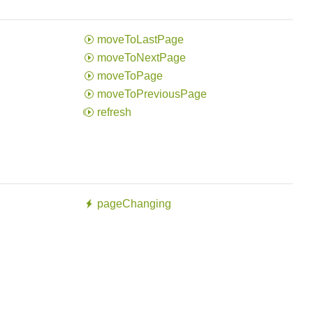
move
ToLast
Page
move
ToNext
Page
move
ToPage
move
ToPrevious
Page
refresh
page
Changing