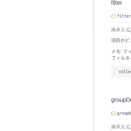
filter
filte
継承元
IC
項目がビ
メモ: フ
フィルタ
groupDe
group
継承元
IC