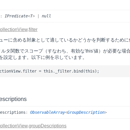
r
:
IPredicate
<
T
>
|
null
ollectionView
.
filter
ューに含める対象として適しているかどうかを判断するために
ィルタ関数でスコープ（すなわち、有効な'this'値）が必要な場合は、
を設定します。以下に例を示しています。
scriptions
Descriptions
:
ObservableArray
<
GroupDescription
>
ollectionView
.
groupDescriptions