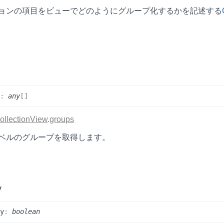
ョンの項目をビューでどのようにグループ化するかを記述する
s
:
any
[]
ollectionView
.
groups
ベルのグループを取得します。
y
ty
:
boolean