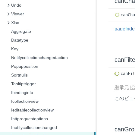
canCh
Undo
Viewer
can
Ch
Xlsx
pageInde
Aggregate
Datatype
Key
Notifycollectionchangedaction
canFilte
Popupposition
can
Fi
Sortnulls
Tooltiptrigger
継承元
IC
Ibindinginfo
このビュ
Icollectionview
Ieditablecollectionview
Ihttprequestoptions
Inotifycollectionchanged
canGro