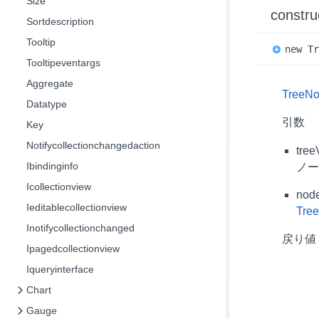
Size
constru
Sortdescription
Tooltip
new
T
Tooltipeventargs
Aggregate
TreeN
Datatype
引数
Key
Notifycollectionchangedaction
tree
Ibindinginfo
ノ
Icollectionview
nod
Ieditablecollectionview
Tre
Inotifycollectionchanged
戻り
Ipagedcollectionview
Iqueryinterface
Chart
Gauge