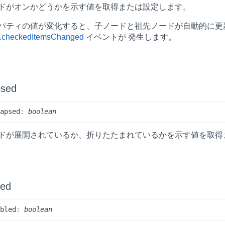
ドがオンかどうかを示す値を取得または設定します。
パティの値が変化すると、子ノードと祖先ノードが自動的に更
.checkedItemsChanged
イベントが 発生します。
psed
lapsed
:
boolean
ドが展開されているか、折りたたまれているかを示す値を取得
led
abled
:
boolean