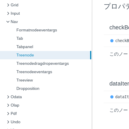
プロパ
Grid
Input
Nav
check
B
Formatnodeeventargs
Tab
check
Tabpanel
このノード
Treenode
Treenodedragdropeventargs
Treenodeeventargs
Treeview
data
It
Dropposition
Odata
data
I
Olap
このノー
Pdf
Undo