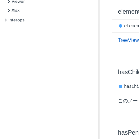
Viewer
Xlsx
elemen
Interops
eleme
TreeVie
has
Chi
has
Ch
このノー
has
Pen