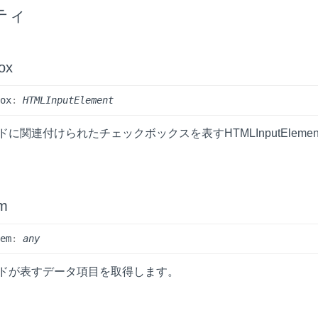
ティ
ox
Box
:
HTMLInputElement
に関連付けられたチェックボックスを表すHTMLInputEleme
em
tem
:
any
ドが表すデータ項目を取得します。