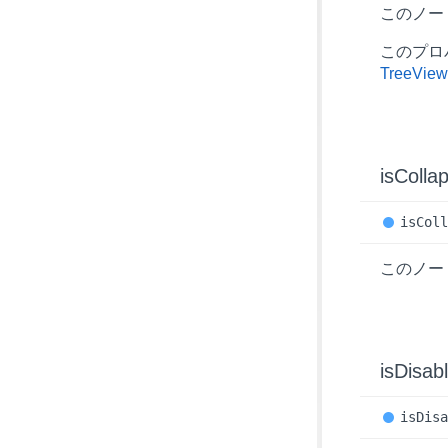
このノー
このプロ
TreeView
is
Colla
is
Col
このノー
is
Disab
is
Dis