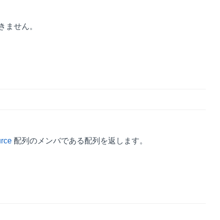
きません。
urce
配列のメンバである配列を返します。