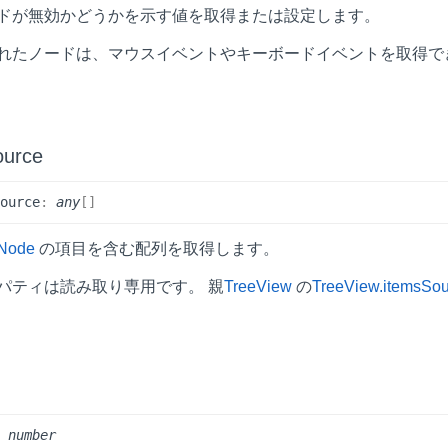
ドが無効かどうかを示す値を取得または設定します。
れたノードは、マウスイベントやキーボードイベントを取得で
ource
Source
:
any
[]
Node
の項目を含む配列を取得します。
パティは読み取り専用です。 親
TreeView
の
TreeView.itemsSo
:
number