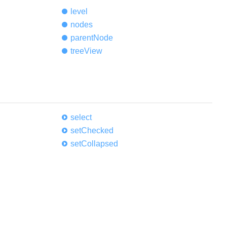
level
nodes
parent
Node
tree
View
select
set
Checked
set
Collapsed