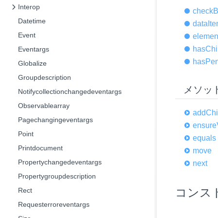
Interop
check
B
Datetime
data
It
Event
elemen
has
Chi
Eventargs
has
Pen
Globalize
Groupdescription
メソッ
Notifycollectionchangedeventargs
Observablearray
add
Chi
Pagechangingeventargs
ensure
Point
equals
Printdocument
move
Propertychangedeventargs
next
Propertygroupdescription
コンス
Rect
Requesterroreventargs