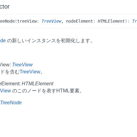
ctor
ree
Node
(
treeView
:
TreeView
, nodeElement
:
HTMLElement
)
:
T
ode
の新しいインスタンスを初期化します。
View:
TreeView
ードを含む
TreeView
。
eElement:
HTMLElement
eView
のこのノードを表すHTML要素。
値
TreeNode