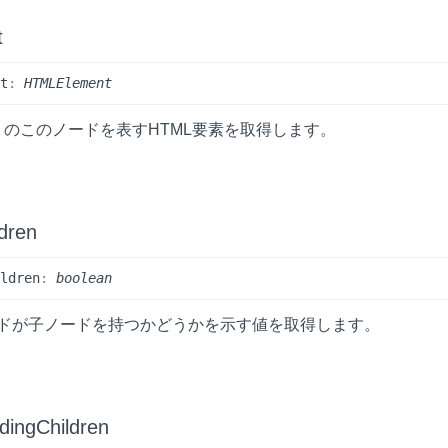
t
nt
:
HTMLElement
w
のこのノードを表すHTML要素を取得します。
ldren
ildren
:
boolean
ドが子ノードを持つかどうかを示す値を取得します。
ding
Children