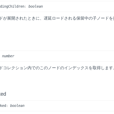
nding
Children
:
boolean
ドが展開されたときに、遅延ロードされる保留中の子ノードを
:
number
ドコレクション内でのこのノードのインデックスを取得します
ked
cked
:
boolean