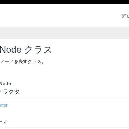
デ
eNode クラス
ノードを表すクラス。
eNode
トラクタ
ctor
ティ