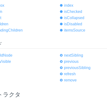
ox
index
em
is
Checked
t
is
Collapsed
ldren
is
Disabled
ding
Children
items
Source
ド
ld
Node
next
Sibling
Visible
previous
previous
Sibling
refresh
remove
トラクタ