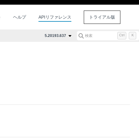
モ
ヘルプ
APIリファレンス
トライアル版
Ctrl
K
5.20193.637
検索