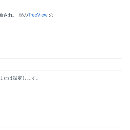
新され、 親の
TreeView
の
または設定します。