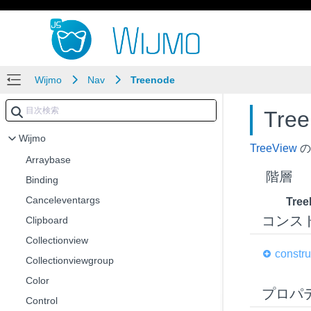
Wijmo
Nav
Treenode
Tre
Wijmo
TreeView
の
Arraybase
階層
Binding
Canceleventargs
Tre
コンス
Clipboard
Collectionview
constru
Collectionviewgroup
Color
プロパ
Control