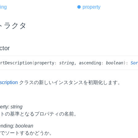
ing
property
トラクタ
ctor
ort
Description
(
property
:
string
, ascending
:
boolean
)
:
So
cription
クラスの新しいインスタンスを初期化します。
erty:
string
ートの基準となるプロパティの名前。
ending:
boolean
順でソートするかどうか。