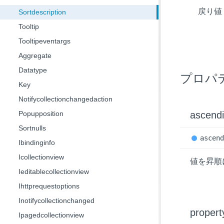
戻り
Sortdescription
Tooltip
Tooltipeventargs
Aggregate
Datatype
プロパ
Key
Notifycollectionchangedaction
Popupposition
ascend
Sortnulls
ascen
Ibindinginfo
Icollectionview
値を昇順
Ieditablecollectionview
Ihttprequestoptions
Inotifycollectionchanged
propert
Ipagedcollectionview