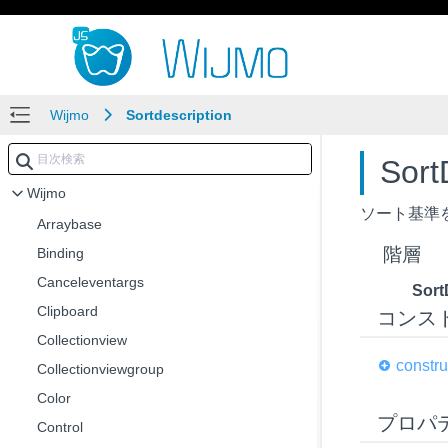
Wijmo
Sortdescription
Sor
Wijmo
ソート基準
Arraybase
階層
Binding
Canceleventargs
Sort
Clipboard
コンス
Collectionview
constru
Collectionviewgroup
Color
プロパ
Control