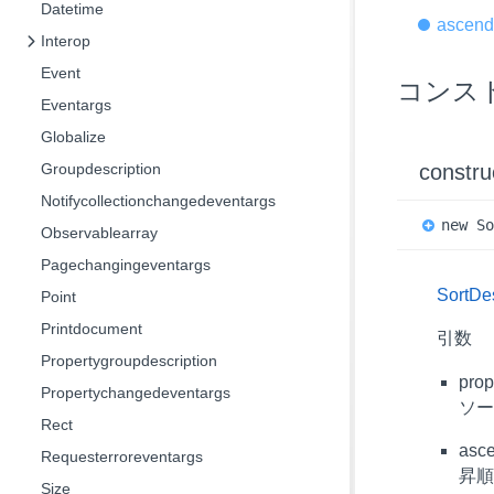
Datetime
ascend
Interop
Event
コンス
Eventargs
Globalize
Groupdescription
constru
Notifycollectionchangedeventargs
new
S
Observablearray
Pagechangingeventargs
SortDes
Point
Printdocument
引数
Propertygroupdescription
prop
Propertychangedeventargs
ソ
Rect
asc
Requesterroreventargs
昇
Size