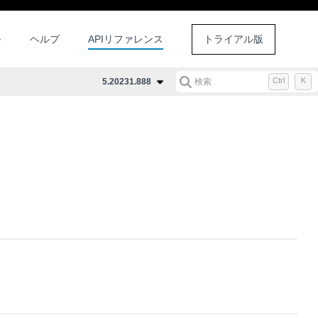
モ
ヘルプ
APIリファレンス
トライアル版
Ctrl
K
5.20231.888
検索