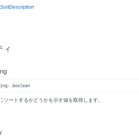
値
SortDescription
ティ
ing
ding
:
boolean
にソートするかどうかを示す値を取得します。
y