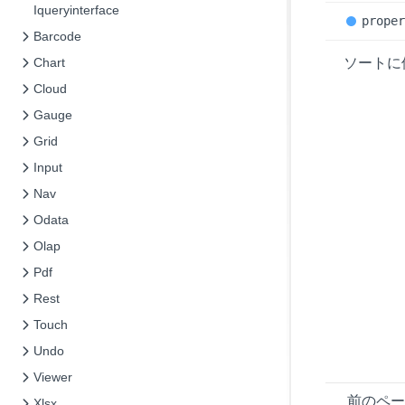
Iqueryinterface
prope
Barcode
Chart
ソートに
Cloud
Gauge
Grid
Input
Nav
Odata
Olap
Pdf
Rest
Touch
Undo
Viewer
前のペ
Xlsx