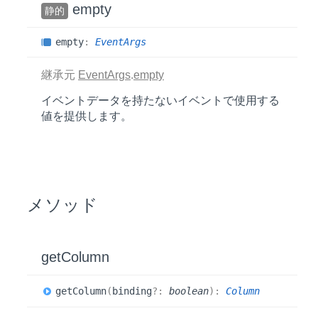
empty
静的
empty
:
EventArgs
継承元
EventArgs
.
empty
イベントデータを持たないイベントで使用する
値を提供します。
メソッド
get
Column
get
Column
(
binding
?:
boolean
)
:
Column