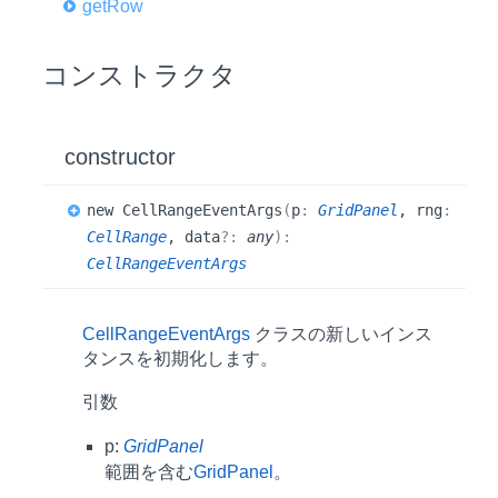
get
Row
コンストラクタ
constructor
new
Cell
Range
Event
Args
(
p
:
GridPanel
, rng
:
CellRange
, data
?:
any
)
:
CellRangeEventArgs
CellRangeEventArgs
クラスの新しいインス
タンスを初期化します。
引数
p:
GridPanel
範囲を含む
GridPanel
。