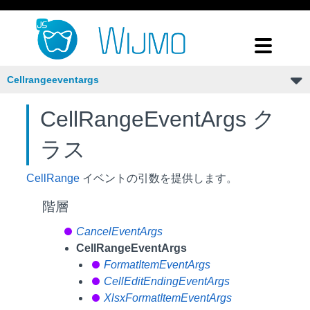
Cellrangeeventargs
CellRangeEventArgs ク
ラス
CellRange
イベントの引数を提供します。
階層
CancelEventArgs
CellRangeEventArgs
FormatItemEventArgs
CellEditEndingEventArgs
XlsxFormatItemEventArgs