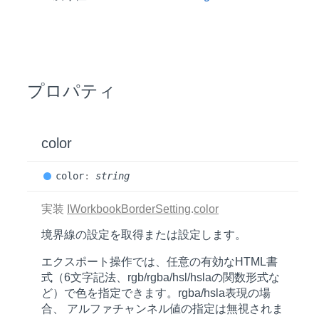
プロパティ
color
color
:
string
実装
IWorkbookBorderSetting
.
color
境界線の設定を取得または設定します。
エクスポート操作では、任意の有効なHTML書
式（6文字記法、rgb/rgba/hsl/hslaの関数形式な
ど）で色を指定できます。rgba/hsla表現の場
合、 アルファチャンネル値の指定は無視されま