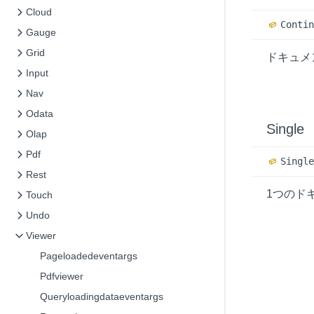
Cloud
Conti
Gauge
Grid
ドキュメ
Input
Nav
Odata
Single
Olap
Pdf
Singl
Rest
1つのド
Touch
Undo
Viewer
Pageloadedeventargs
Pdfviewer
Queryloadingdataeventargs