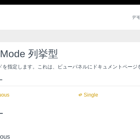
デ
wMode 列挙型
ドを指定します。これは、ビューパネルにドキュメントページ
ー
uous
Single
ー
uous