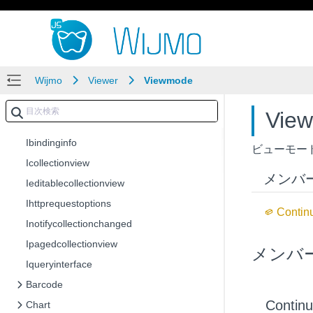
Tooltipeventargs
Aggregate
Datatype
Key
Wijmo
Viewer
Viewmode
Notifycollectionchangedaction
Popupposition
Vie
Sortnulls
Ibindinginfo
ビューモー
Icollectionview
メンバ
Ieditablecollectionview
Ihttprequestoptions
Contin
Inotifycollectionchanged
Ipagedcollectionview
メンバ
Iqueryinterface
Barcode
Contin
Chart