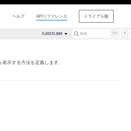
モ
ヘルプ
APIリファレンス
トライアル版
Ctrl
K
5.20231.888
検索
を表示する方法を定義します。