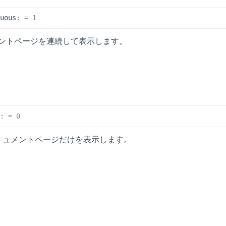
nuous
:
= 1
ントページを連続して表示します。
e
:
= 0
キュメントページだけを表示します。