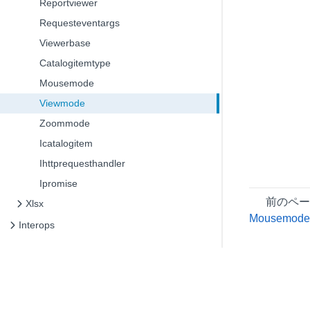
Reportviewer
Requesteventargs
Viewerbase
Catalogitemtype
Mousemode
Viewmode
Zoommode
Icatalogitem
Ihttprequesthandler
Ipromise
前のペ
Xlsx
Mousemod
Interops