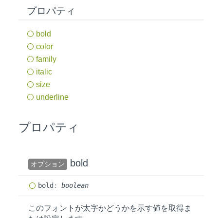
プロパティ
bold
color
family
italic
size
underline
プロパティ
bold
オプション
bold
:
boolean
このフォントが太字かどうかを示す値を取得ま