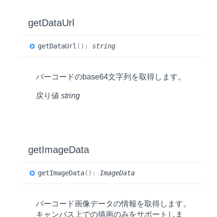
get
Data
Url
get
Data
Url
(
)
:
string
バーコードのbase64文字列を取得します。
戻り値
string
get
Image
Data
get
Image
Data
(
)
:
ImageData
バーコード画像データの情報を取得します。
キャンバス上での描画のみをサポートしま