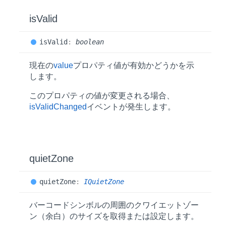
is
Valid
is
Valid
:
boolean
現在の
value
プロパティ値が有効かどうかを示
します。
このプロパティの値が変更される場合、
isValidChanged
イベントが発生します。
quiet
Zone
quiet
Zone
:
IQuietZone
バーコードシンボルの周囲のクワイエットゾー
ン（余白）のサイズを取得または設定します。