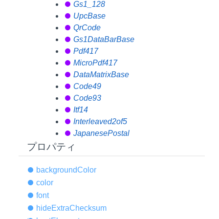
Gs1_128
UpcBase
QrCode
Gs1DataBarBase
Pdf417
MicroPdf417
DataMatrixBase
Code49
Code93
Itf14
Interleaved2of5
JapanesePostal
プロパティ
background
Color
color
font
hide
Extra
Checksum