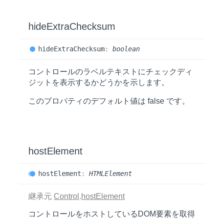
hide
Extra
Checksum
hide
Extra
Checksum
:
boolean
コントロールのラベルテキストにチェックディ
ジットを表示するかどうかを示します。
このプロパティのデフォルト値は
false
です。
host
Element
host
Element
:
HTMLElement
継承元
Control
.
hostElement
コントロールをホストしているDOM要素を取得