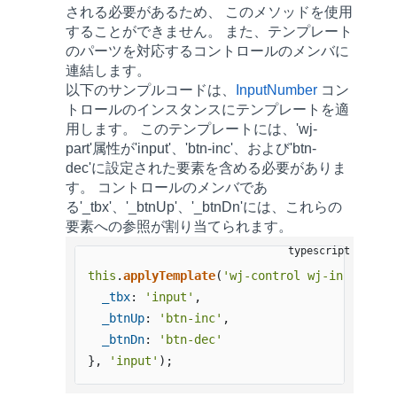
される必要があるため、 このメソッドを使用
することができません。 また、テンプレート
のパーツを対応するコントロールのメンバに
連結します。
以下のサンプルコードは、
InputNumber
コン
トロールのインスタンスにテンプレートを適
用します。 このテンプレートには、'wj-
part'属性が'input'、'btn-inc'、および'btn-
dec'に設定された要素を含める必要がありま
す。 コントロールのメンバであ
る'_tbx'、'_btnUp'、'_btnDn'には、これらの
要素への参照が割り当てられます。
this
.
applyTemplate
(
'wj-control wj-inputnumb
_tbx
: 
'input'
,

_btnUp
: 
'btn-inc'
,

_btnDn
: 
'btn-dec'
}, 
'input'
);