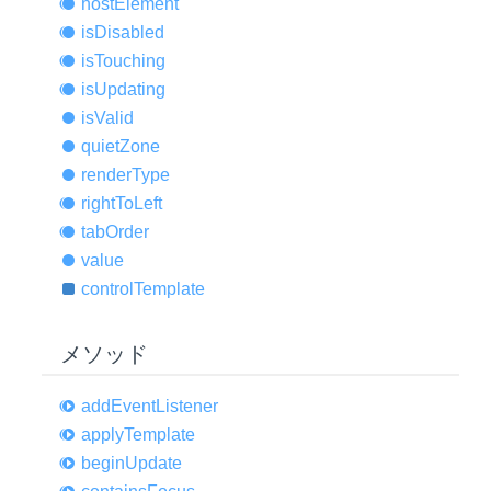
host
Element
is
Disabled
is
Touching
is
Updating
is
Valid
quiet
Zone
render
Type
right
ToLeft
tab
Order
value
control
Template
メソッド
add
Event
Listener
apply
Template
begin
Update