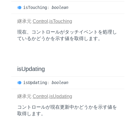
is
Touching
:
boolean
継承元
Control
.
isTouching
現在、コントロールがタッチイベントを処理し
ているかどうかを示す値を取得します。
is
Updating
is
Updating
:
boolean
継承元
Control
.
isUpdating
コントロールが現在更新中かどうかを示す値を
取得します。