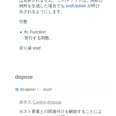
は更新されません。 このメソッドは、関数が
例外を生成した場合でも
endUpdate
が呼び
出されるようにします。
引数
fn:
Function
実行する関数。
戻り値
void
dispose
dispose
(
)
:
void
継承元
Control
.
dispose
ホスト要素との関連付けを解除することによ