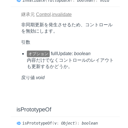
invalidate
(
fullUpdate
?:
boolean
)
:
void
継承元
Control
.
invalidate
非同期更新を発生させるため、コントロール
を無効にします。
引数
fullUpdate:
boolean
オプション
内容だけでなくコントロールのレイアウト
も更新するかどうか。
戻り値
void
is
Prototype
Of
is
Prototype
Of
(
v
:
Object
)
:
boolean