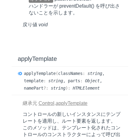
ハンドラーが
preventDefault()
を呼び出さ
ないことを示します。
戻り値
void
apply
Template
apply
Template
(
classNames
:
string
,
template
:
string
, parts
:
Object
,
namePart
?:
string
)
:
HTMLElement
継承元
Control
.
applyTemplate
コントロールの新しいインスタンスにテンプ
レートを適用し、ルート要素を返します。
このメソッドは、テンプレート化されたコン
トロールのコンストラクターによって呼び出