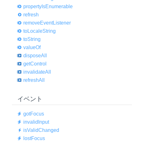
property
IsEnumerable
refresh
remove
Event
Listener
to
Locale
String
to
String
value
Of
dispose
All
get
Control
invalidate
All
refresh
All
イベント
got
Focus
invalid
Input
is
Valid
Changed
lost
Focus