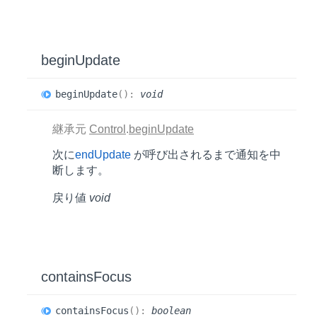
begin
Update
begin
Update
(
)
:
void
継承元
Control
.
beginUpdate
次に
endUpdate
が呼び出されるまで通知を中
断します。
戻り値
void
contains
Focus
contains
Focus
(
)
:
boolean