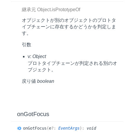
継承元 Object.isPrototypeOf
オブジェクトが別のオブジェクトのプロトタ
イプチェーンに存在するかどうかを判定しま
す。
引数
v:
Object
プロトタイプチェーンが判定される別のオ
ブジェクト。
戻り値
boolean
on
Got
Focus
on
Got
Focus
(
e
?:
EventArgs
)
:
void