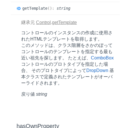
get
Template
(
)
:
string
継承元
Control
.
getTemplate
コントロールのインスタンスの作成に使用さ
れたHTMLテンプレートを取得します。
このメソッドは、クラス階層をさかのぼって
コントロールのテンプレートを指定する最も
近い祖先を探します。 たとえば、
ComboBox
コントロールのプロトタイプを指定した場
合、 そのプロトタイプによって
DropDown
基
本クラスで定義されたテンプレートがオーバ
ーライドされます。
戻り値
string
has
Own
Property