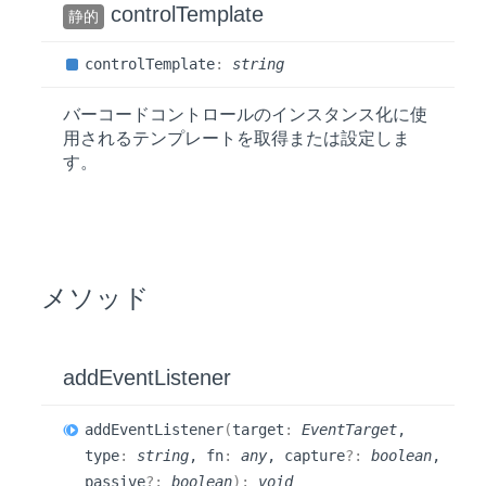
control
Template
静的
control
Template
:
string
バーコードコントロールのインスタンス化に使
用されるテンプレートを取得または設定しま
す。
メソッド
add
Event
Listener
add
Event
Listener
(
target
:
EventTarget
,
type
:
string
, fn
:
any
, capture
?:
boolean
,
passive
?:
boolean
)
:
void