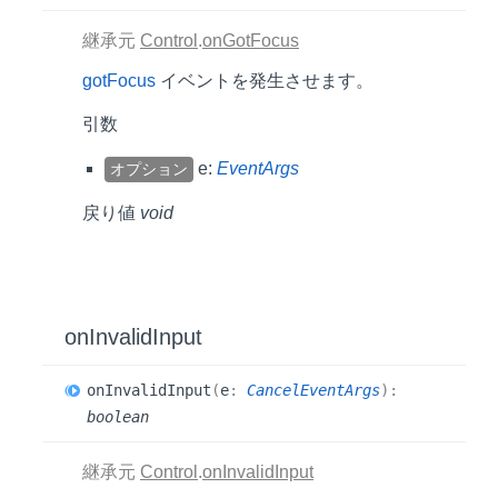
継承元
Control
.
onGotFocus
gotFocus
イベントを発生させます。
引数
e:
EventArgs
オプション
戻り値
void
on
Invalid
Input
on
Invalid
Input
(
e
:
CancelEventArgs
)
:
boolean
継承元
Control
.
onInvalidInput