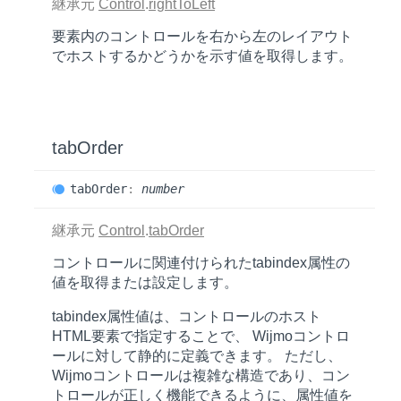
継承元
Control
.
rightToLeft
要素内のコントロールを右から左のレイアウト
でホストするかどうかを示す値を取得します。
tab
Order
tab
Order
:
number
継承元
Control
.
tabOrder
コントロールに関連付けられた
tabindex
属性の
値を取得または設定します。
tabindex
属性値は、コントロールのホスト
HTML要素で指定することで、 Wijmoコントロ
ールに対して静的に定義できます。 ただし、
Wijmoコントロールは複雑な構造であり、コン
トロールが正しく機能できるように、属性値を