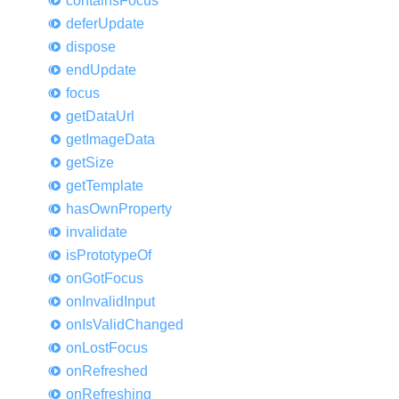
contains
Focus
defer
Update
dispose
end
Update
focus
get
Data
Url
get
Image
Data
get
Size
get
Template
has
Own
Property
invalidate
is
Prototype
Of
on
Got
Focus
on
Invalid
Input
on
IsValid
Changed
on
Lost
Focus
on
Refreshed
on
Refreshing