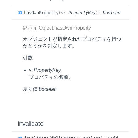
has
Own
Property
(
v
:
PropertyKey
)
:
boolean
継承元 Object.hasOwnProperty
オブジェクトが指定されたプロパティを持つ
かどうかを判定します。
引数
v:
PropertyKey
プロパティの名前。
戻り値
boolean
invalidate