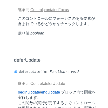
継承元
Control
.
containsFocus
このコントロールにフォーカスのある要素が
含まれているかどうかをチェックします。
戻り値
boolean
defer
Update
defer
Update
(
fn
:
Function
)
:
void
継承元
Control
.
deferUpdate
beginUpdate
/
endUpdate
ブロック内で関数を
実行します。
この関数の実行が完了するまでコントロール