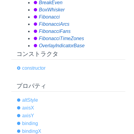
BreakEven
BoxWhisker
Fibonacci
FibonacciArcs
FibonacciFans
FibonacciTimeZones
OverlayIndicatorBase
コンストラクタ
constructor
プロパティ
alt
Style
axisX
axisY
binding
bindingX