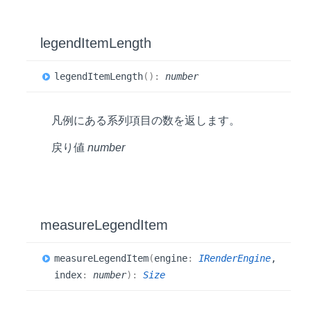
legend
Item
Length
legend
Item
Length
(
)
:
number
凡例にある系列項目の数を返します。
戻り値
number
measure
Legend
Item
measure
Legend
Item
(
engine
:
IRenderEngine
,
index
:
number
)
:
Size