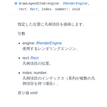
draw
Legend
Item
(
engine
:
IRenderEngine
,
rect
:
Rect
, index
:
number
)
:
void
指定した位置に凡例項目を描画します。
引数
engine:
IRenderEngine
使用するレンダリングエンジン。
rect:
Rect
凡例項目の位置。
index:
number
凡例項目のインデックス（系列が複数の凡
例項目を持つ場合）。
戻り値
void