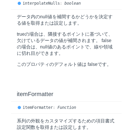
interpolate
Nulls
:
boolean
データ内のnull値を補間するかどうかを決定す
る値を取得または設定します。
trueの場合は、隣接するポイントに基づいて、
欠けているデータの値が補間されます。 false
の場合は、null値のあるポイントで、線や領域
に切れ目ができます。
このプロパティのデフォルト値は
false
です。
item
Formatter
item
Formatter
:
Function
系列の外観をカスタマイズするための項目書式
設定関数を取得または設定します。