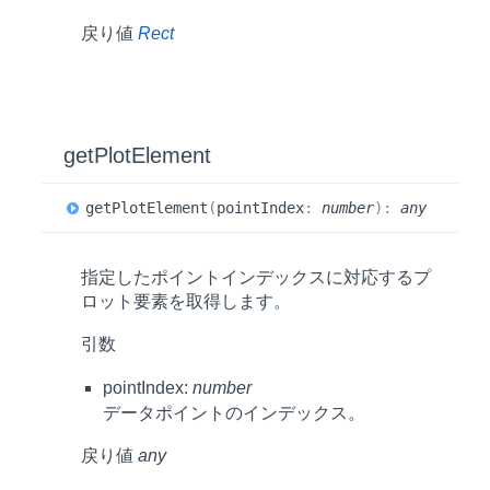
戻り値
Rect
get
Plot
Element
get
Plot
Element
(
pointIndex
:
number
)
:
any
指定したポイントインデックスに対応するプ
ロット要素を取得します。
引数
pointIndex:
number
データポイントのインデックス。
戻り値
any