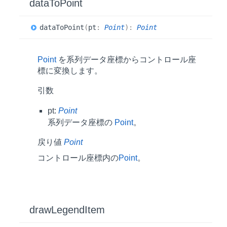
data
ToPoint
data
ToPoint
(
pt
:
Point
)
:
Point
Point
を系列データ座標からコントロール座
標に変換します。
引数
pt:
Point
系列データ座標の
Point
。
戻り値
Point
コントロール座標内の
Point
。
draw
Legend
Item