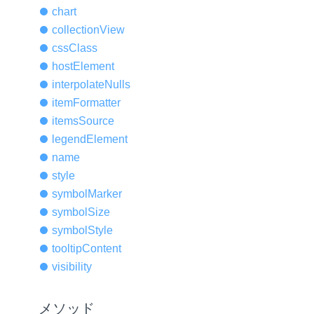
chart
collection
View
css
Class
host
Element
interpolate
Nulls
item
Formatter
items
Source
legend
Element
name
style
symbol
Marker
symbol
Size
symbol
Style
tooltip
Content
visibility
メソッド