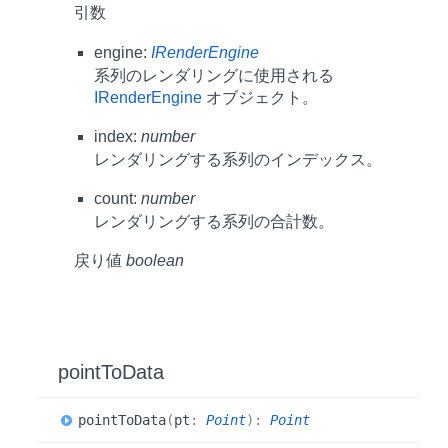
引数
engine:
IRenderEngine
系列のレンダリングに使用される
IRenderEngine
オブジェクト。
index:
number
レンダリングする系列のインデックス。
count:
number
レンダリングする系列の合計数。
戻り値
boolean
point
ToData
point
ToData
(
pt
:
Point
)
:
Point