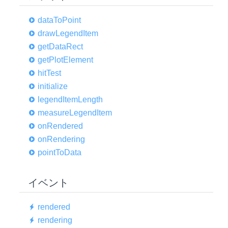
data
ToPoint
draw
Legend
Item
get
Data
Rect
get
Plot
Element
hit
Test
initialize
legend
Item
Length
measure
Legend
Item
on
Rendered
on
Rendering
point
ToData
イベント
rendered
rendering