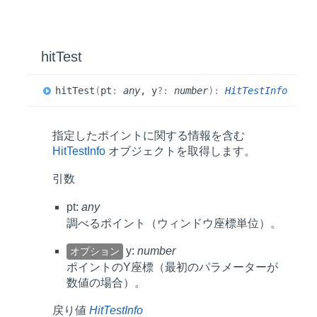
hit
Test
hit
Test
(
pt
:
any
, y
?:
number
)
:
HitTestInfo
指定したポイントに関する情報を含む
HitTestInfo
オブジェクトを取得します。
引数
pt:
any
調べるポイント（ウィンドウ座標単位）。
y:
number
オプション
ポイントのY座標（最初のパラメーターが
数値の場合）。
戻り値
HitTestInfo