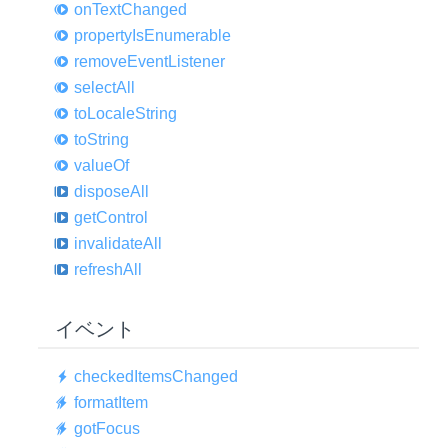
on
Text
Changed
property
IsEnumerable
remove
Event
Listener
select
All
to
Locale
String
to
String
value
Of
dispose
All
get
Control
invalidate
All
refresh
All
イベント
checked
Items
Changed
format
Item
got
Focus