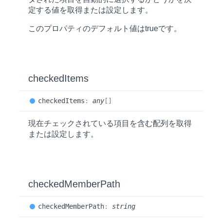
定する値を取得または設定します。
このプロパティのデフォルト値は
true
です。
checked
Items
checked
Items
:
any
[]
現在チェックされている項目を含む配列を取得
または設定します。
checked
Member
Path
checked
Member
Path
:
string