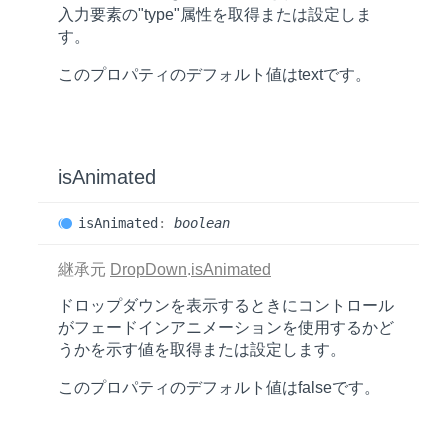
入力要素の"type"属性を取得または設定しま
す。
このプロパティのデフォルト値は
text
です。
is
Animated
is
Animated
:
boolean
継承元
DropDown
.
isAnimated
ドロップダウンを表示するときにコントロール
がフェードインアニメーションを使用するかど
うかを示す値を取得または設定します。
このプロパティのデフォルト値は
false
です。