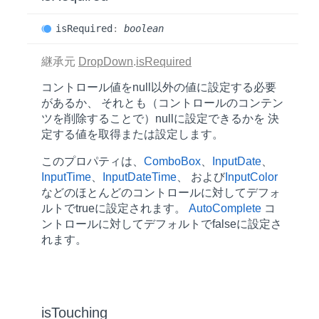
is
Required
:
boolean
継承元
DropDown
.
isRequired
コントロール値をnull以外の値に設定する必要
があるか、 それとも（コントロールのコンテン
ツを削除することで）nullに設定できるかを 決
定する値を取得または設定します。
このプロパティは、
ComboBox
、
InputDate
、
InputTime
、
InputDateTime
、 および
InputColor
などのほとんどのコントロールに対してデフォ
ルトでtrueに設定されます。
AutoComplete
コ
ントロールに対してデフォルトでfalseに設定さ
れます。
is
Touching