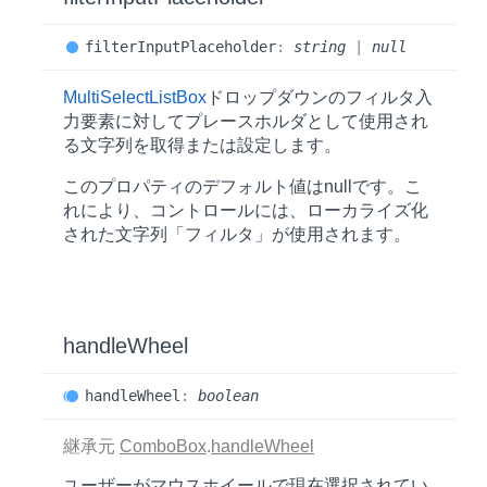
filter
Input
Placeholder
:
string
|
null
MultiSelectListBox
ドロップダウンのフィルタ入
力要素に対してプレースホルダとして使用され
る文字列を取得または設定します。
このプロパティのデフォルト値は
null
です。こ
れにより、コントロールには、ローカライズ化
された文字列「フィルタ」が使用されます。
handle
Wheel
handle
Wheel
:
boolean
継承元
ComboBox
.
handleWheel
ユーザーがマウスホイールで現在選択されてい