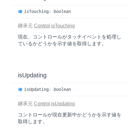
is
Touching
:
boolean
継承元
Control
.
isTouching
現在、コントロールがタッチイベントを処理し
ているかどうかを示す値を取得します。
is
Updating
is
Updating
:
boolean
継承元
Control
.
isUpdating
コントロールが現在更新中かどうかを示す値を
取得します。