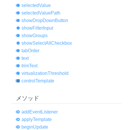
selected
Value
selected
Value
Path
show
Drop
Down
Button
show
Filter
Input
show
Groups
show
Select
All
Checkbox
tab
Order
text
trim
Text
virtualization
Threshold
control
Template
メソッド
add
Event
Listener
apply
Template
begin
Update