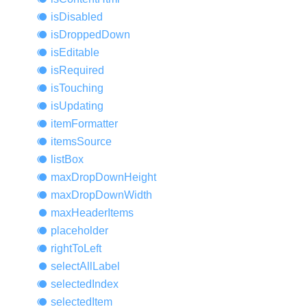
is
Disabled
is
Dropped
Down
is
Editable
is
Required
is
Touching
is
Updating
item
Formatter
items
Source
list
Box
max
Drop
Down
Height
max
Drop
Down
Width
max
Header
Items
placeholder
right
ToLeft
select
All
Label
selected
Index
selected
Item