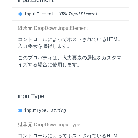
input
Element
:
HTMLInputElement
継承元
DropDown
.
inputElement
コントロールによってホストされているHTML
入力要素を取得します。
このプロパティは、入力要素の属性をカスタマ
イズする場合に使用します。
input
Type
input
Type
:
string
継承元
DropDown
.
inputType
コントロールによってホストされているHTML