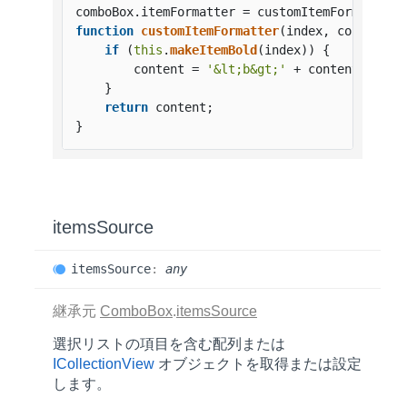
comboBox.
itemFormatter
 = customItemFormatter.
function
customItemFormatter
(
index, content
) {
if
 (
this
.
makeItemBold
(index)) {

        content = 
'&lt;b&gt;'
 + content + 
'&l
    }

return
 content;

}
items
Source
items
Source
:
any
継承元
ComboBox
.
itemsSource
選択リストの項目を含む配列または
ICollectionView
オブジェクトを取得または設定
します。