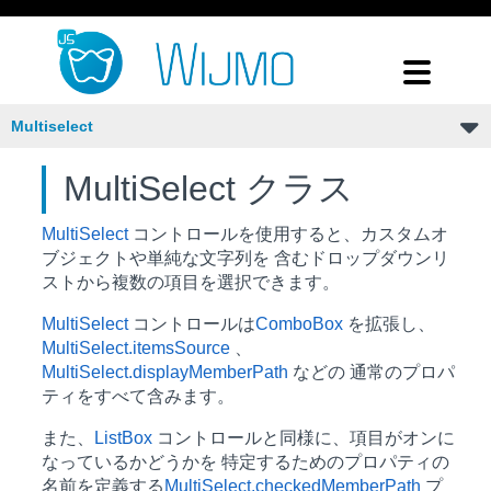
Multiselect
MultiSelect クラス
MultiSelect
コントロールを使用すると、カスタムオ
ブジェクトや単純な文字列を 含むドロップダウンリ
ストから複数の項目を選択できます。
MultiSelect
コントロールは
ComboBox
を拡張し、
MultiSelect.itemsSource
、
MultiSelect.displayMemberPath
などの 通常のプロパ
ティをすべて含みます。
また、
ListBox
コントロールと同様に、項目がオンに
なっているかどうかを 特定するためのプロパティの
名前を定義する
MultiSelect.checkedMemberPath
プ