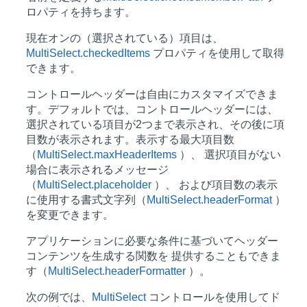
ロパティを持ちます。
現在オンの（選択されている）項目は、
MultiSelect.checkedItems
プロパティを使用して取得
できます。
コントロールヘッダーは自由にカスタマイズできま
す。デフォルトでは、コントロールヘッダーには、
選択されている項目が2つまで表示され、その後に項
目数が表示されます。表示する最大項目数
（
MultiSelect.maxHeaderItems
）、 選択項目がない
場合に表示されるメッセージ
（
MultiSelect.placeholder
）、 および項目数の表示
に使用する書式文字列（
MultiSelect.headerFormat
）
を変更できます。
アプリケーションに必要な条件に基づいてヘッダー
コンテンツを生成する関数を 提供することもできま
す（
MultiSelect.headerFormatter
）。
次の例では、
MultiSelect
コントロールを使用してド