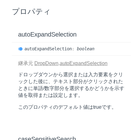
プロパティ
auto
Expand
Selection
auto
Expand
Selection
:
boolean
継承元
DropDown
.
autoExpandSelection
ドロップダウンから選択または入力要素をクリ
ックした後に、テキスト部分がクリックされた
ときに単語/数字部分を選択するかどうかを示す
値を取得または設定します。
このプロパティのデフォルト値は
true
です。
case
Sensitive
Search