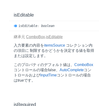
is
Editable
is
Editable
:
boolean
継承元
ComboBox
.
isEditable
入力要素の内容を
itemsSource
コレクション内
の項目に 制限するかどうかを決定する値を取得
または設定します。
このプロパティのデフォルト値は、
ComboBox
コントロールの場合
false
、
AutoComplete
コン
トロールおよび
InputTime
コントロールの場合
は
true
です。
is
Required