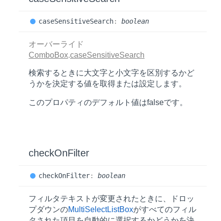
case
Sensitive
Search
:
boolean
オーバーライド
ComboBox
.
caseSensitiveSearch
検索するときに大文字と小文字を区別するかど
うかを決定する値を取得または設定します。
このプロパティのデフォルト値は
false
です。
check
OnFilter
check
OnFilter
:
boolean
フィルタテキストが変更されたときに、ドロッ
プダウンの
MultiSelectListBox
がすべてのフィル
タされた項目を自動的に選択するかどうかを決