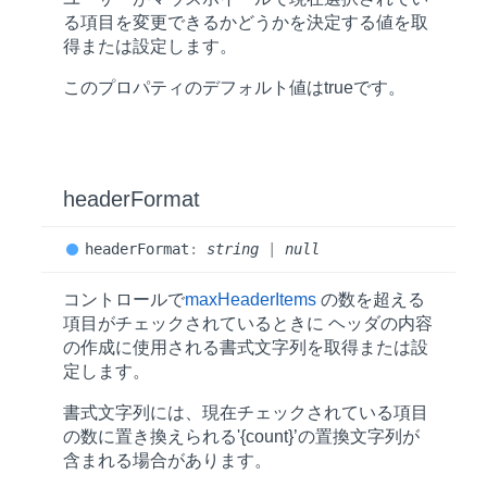
る項目を変更できるかどうかを決定する値を取
得または設定します。
このプロパティのデフォルト値は
true
です。
header
Format
header
Format
:
string
|
null
コントロールで
maxHeaderItems
の数を超える
項目がチェックされているときに ヘッダの内容
の作成に使用される書式文字列を取得または設
定します。
書式文字列には、現在チェックされている項目
の数に置き換えられる'{count}’の置換文字列が
含まれる場合があります。