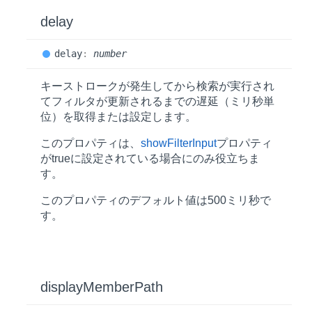
delay
delay
:
number
キーストロークが発生してから検索が実行され
てフィルタが更新されるまでの遅延（ミリ秒単
位）を取得または設定します。
このプロパティは、
showFilterInput
プロパティ
が
true
に設定されている場合にのみ役立ちま
す。
このプロパティのデフォルト値は
500
ミリ秒で
す。
display
Member
Path