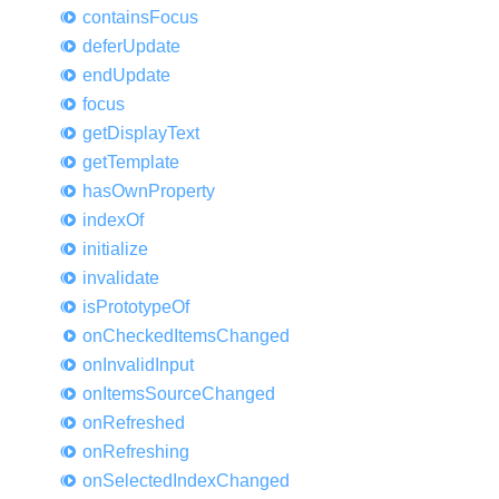
contains
Focus
defer
Update
end
Update
focus
get
Display
Text
get
Template
has
Own
Property
index
Of
initialize
invalidate
is
Prototype
Of
on
Checked
Items
Changed
on
Invalid
Input
on
Items
Source
Changed
on
Refreshed
on
Refreshing
on
Selected
Index
Changed