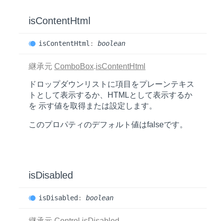
is
Content
Html
is
Content
Html
:
boolean
継承元
ComboBox
.
isContentHtml
ドロップダウンリストに項目をプレーンテキス
トとして表示するか、HTMLとして表示するか
を 示す値を取得または設定します。
このプロパティのデフォルト値は
false
です。
is
Disabled
is
Disabled
:
boolean
継承元
Control
.
isDisabled