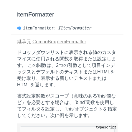
item
Formatter
item
Formatter
:
IItemFormatter
継承元
ComboBox
.
itemFormatter
ドロップダウンリストに表示される値のカスタ
マイズに使用される関数を取得または設定しま
す。 この関数は、2つの引数として項目インデ
ックスとデフォルトのテキストまたはHTMLを
受け取り、表示する新しいテキストまたは
HTMLを返します。
書式設定関数がスコープ（意味のある'this'値な
ど）を必要とする場合は、 'bind'関数を使用し
てフィルタを設定し、 'this'オブジェクトを指定
してください。次に例を示します。