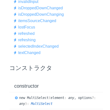
invalid
Input
is
Dropped
Down
Changed
is
Dropped
Down
Changing
items
Source
Changed
lost
Focus
refreshed
refreshing
selected
Index
Changed
text
Changed
コンストラクタ
constructor
new
Multi
Select
(
element
:
any
, options
?:
any
)
:
MultiSelect