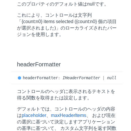
このプロパティのデフォルト値は
null
です。
これにより、コントロールは文字列
「{count:n0} items selected ({count:n0} 個の項目
が選択されました)」のローカライズされたバー
ジョンを使用します。
header
Formatter
header
Formatter
:
IHeaderFormatter
|
null
コントロールのヘッダに表示されるテキストを
得る関数を取得または設定します。
デフォルトでは、コントロールのヘッダの内容
は
placeholder
、
maxHeaderItems
、 および現在
の選択に基づいて決定しますアプリケーション
の基準に基づいて、 カスタム文字列を返す関数