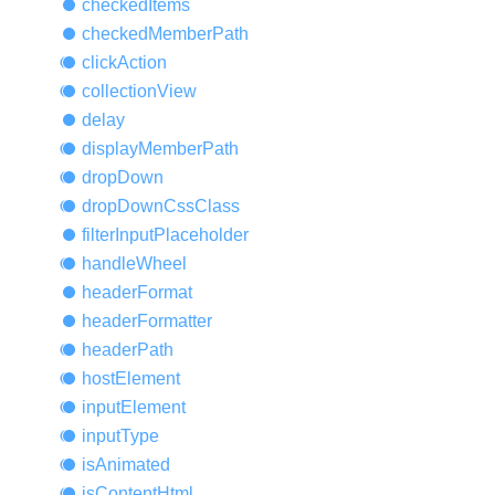
checked
Items
checked
Member
Path
click
Action
collection
View
delay
display
Member
Path
drop
Down
drop
Down
Css
Class
filter
Input
Placeholder
handle
Wheel
header
Format
header
Formatter
header
Path
host
Element
input
Element
input
Type
is
Animated
is
Content
Html