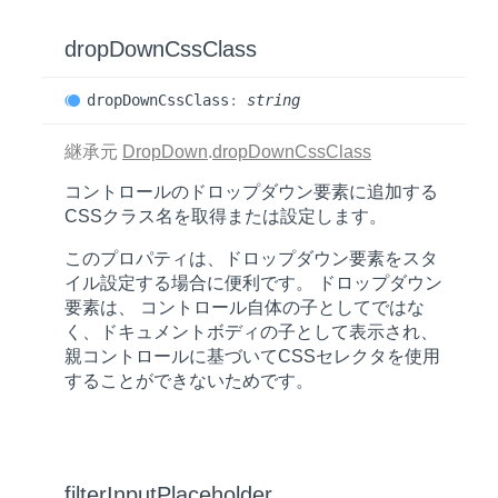
drop
Down
Css
Class
drop
Down
Css
Class
:
string
継承元
DropDown
.
dropDownCssClass
コントロールのドロップダウン要素に追加する
CSSクラス名を取得または設定します。
このプロパティは、ドロップダウン要素をスタ
イル設定する場合に便利です。 ドロップダウン
要素は、 コントロール自体の子としてではな
く、ドキュメントボディの子として表示され、
親コントロールに基づいてCSSセレクタを使用
することができないためです。
filter
Input
Placeholder