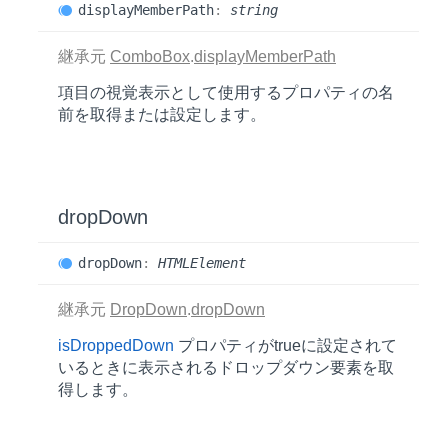
display
Member
Path
:
string
継承元
ComboBox
.
displayMemberPath
項目の視覚表示として使用するプロパティの名
前を取得または設定します。
drop
Down
drop
Down
:
HTMLElement
継承元
DropDown
.
dropDown
isDroppedDown
プロパティがtrueに設定されて
いるときに表示されるドロップダウン要素を取
得します。