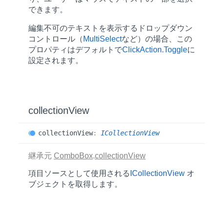
できます。
編集不可のテキストを表示するドロップダウン
コントロール（
MultiSelect
など）の場合、この
プロパティはデフォルトで
ClickAction.Toggle
に
設定されます。
collection
View
collection
View
:
ICollectionView
継承元
ComboBox
.
collectionView
項目ソースとして使用される
ICollectionView
オ
ブジェクトを取得します。