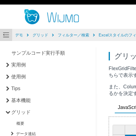
デモ
グリッド
フィルター／検索
Excelスタイルのフ
サンプルコード実行手順
グリ
実用例
FlexGridFil
ちらで表示
使用例
また、Column
Tips
るかを決定
基本機能
JavaScri
グリッド
概要
データ連結