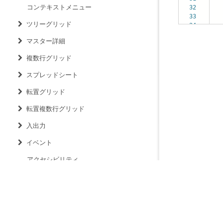
コンテキストメニュー
32
{
33
{
ツリーグリッド
34
マスター詳細
複数行グリッド
スプレッドシート
転置グリッド
転置複数行グリッド
入出力
イベント
アクセシビリティ
クリップボード
クリップ文字列
サイズ