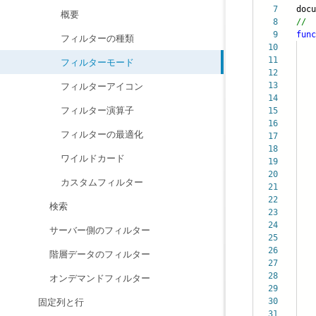
7
doc
概要
8
//
9
func
フィルターの種類
10
11
フィルターモード
12
da
13
フィルターアイコン
14
da
フィルター演算子
15
i
16
cou
フィルターの最適化
17
d
18
s
ワイルドカード
19
e
20
}
カスタムフィルター
21
22
検索
23
24
サーバー側のフィルター
25
it
26
al
階層データのフィルター
27
au
28
co
オンデマンドフィルター
29
{
30
{
固定列と行
31
{