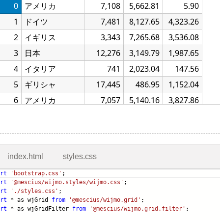
index.html
styles.css
rt
'bootstrap.css'
;
rt
'@mescius/wijmo.styles/wijmo.css'
;
rt
'./styles.css'
;
rt
* as wjGrid
from
'@mescius/wijmo.grid'
;
rt
* as wjGridFilter
from
'@mescius/wijmo.grid.filter'
;