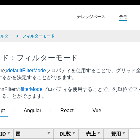
ナレッジベース
デモ
ィルター
フィルターモード
ッド：フィルターモード
terの
defaultFilterMode
プロパティを使用することで、グリッド
するかを決定することができます。
Filterの
filterMode
プロパティを使用することで、列単位でフ
することができます。
pt
Angular
React
Vue