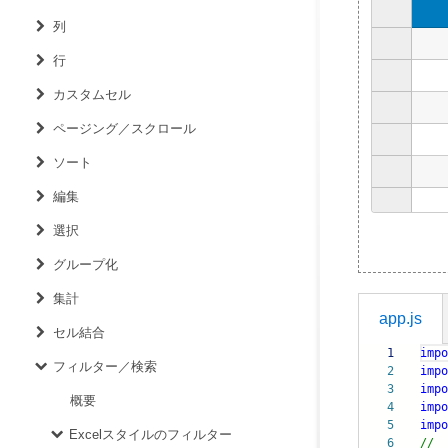
列
行
カスタムセル
ページング／スクロール
ソート
編集
選択
グループ化
集計
app.js
セル結合
1
impo
フィルター／検索
2
impo
3
impo
概要
4
impo
5
impo
Excelスタイルのフィルター
6
//