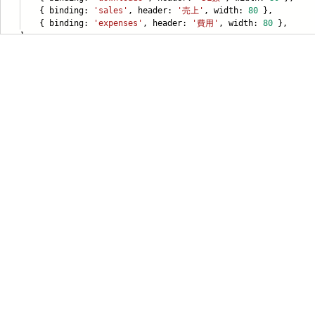
 binding:
'sales'
, header:
'売上'
, width:
80
},
 binding:
'expenses'
, header:
'費用'
, width:
80
},
],
特定商取引法に基づく表記
会社情報
お問合