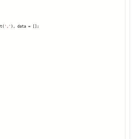
t(
','
), data = [];