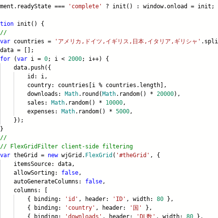
ument.readyState ===
'complete'
? init() : window.onload = init;
tion
init() {
//
var
countries =
'アメリカ,ドイツ,イギリス,日本,イタリア,ギリシャ'
.spli
ta = [];
for
(
var
i =
0
; i <
2000
; i++) {
ta.push({
d: i,
ntry: countries[i % countries.lengt
h],
ownloads:
Math
.round(
Math
.random() *
20000
),
ales:
Math
.random() *
10000
,
xpenses:
Math
.random() *
5000
,
);
}
//
// FlexGridFilter client-side filtering
var
theGrid =
new
wjGrid.
FlexGrid
(
'#theGrid'
, {
emsSource: data,
lowSorting:
false
,
toGenerateColumns:
false
,
lumns: [
 binding:
'id'
, header:
'ID'
, width:
80
},
 binding:
'country'
, header:
'国'
},
 binding:
'downloads'
, header:
'DL数'
, width:
80
},