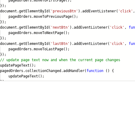
edOrders.moveToFirstPage();
);
ument.getElementById(
'previousBtn'
).addEventListener(
'click'
edOrders.moveToPreviousPage();
);
ument.getElementById(
'nextBtn'
).addEventListener(
'click'
,
fun
edOrders.moveToNextPage();
);
ument.getElementById(
'lastBtn'
).addEventListener(
'click'
,
fun
edOrders.moveToLastPage();
);
// update page text now and when the current page
changes
atePageText();
edOrders.collectionChanged.addHandler(
function
() {
datePageText();
);