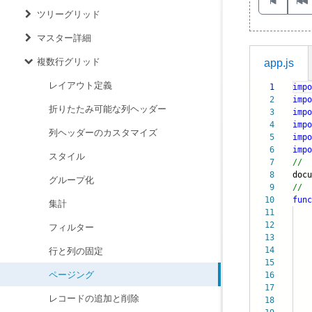
ツリーグリッド
マスター詳細
複数行グリッド
app.js
レイアウト定義
1
impo
2
impo
折りたたみ可能な列ヘッダー
3
impo
4
impo
列ヘッダーのカスタマイズ
5
impo
6
impo
スタイル
7
//
8
doc
グループ化
9
//
10
func
集計
11
12
フィルター
13
14
ite
行と列の固定
15
lay
ページング
16
}
17
レコードの追加と削除
18
doc