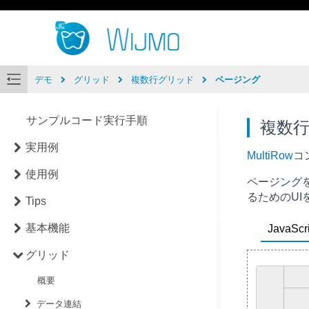
デモ
グリッド
複数行グリッド
ページング
サンプルコード実行手順
複数
実用例
MultiRow
コ
使用例
ページング
るためのUI
Tips
基本機能
JavaScri
グリッド
概要
データ連結