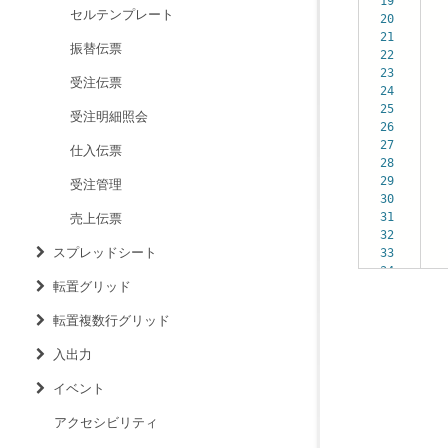
19
pag
セルテンプレート
20
}
21
doc
振替伝票
22
pag
23
}
受注伝票
24
doc
25
pag
受注明細照会
26
}
27
doc
仕入伝票
28
pag
29
}
受注管理
30
31
upd
売上伝票
32
pag
スプレッドシート
33
up
34
}
転置グリッド
転置複数行グリッド
入出力
イベント
アクセシビリティ