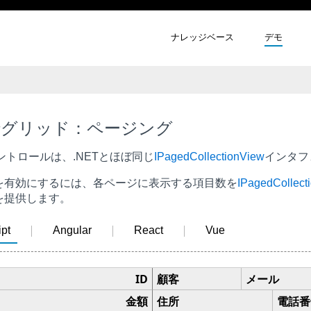
ナレッジベース
デモ
行グリッド：ページング
ントロールは、.NETとほぼ同じ
IPagedCollectionView
インタフ
を有効にするには、各ページに表示する項目数を
IPagedCollect
を提供します。
pt
Angular
React
Vue