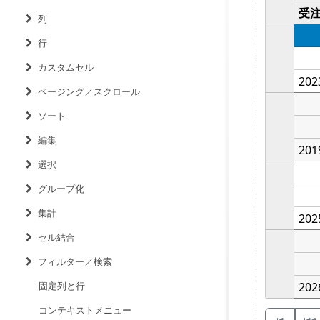
列
行
カスタムセル
ページング／スクロール
ソート
編集
選択
グループ化
集計
セル結合
フィルター／検索
固定列と行
コンテキストメニュー