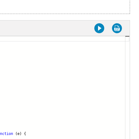
nction
(e) {