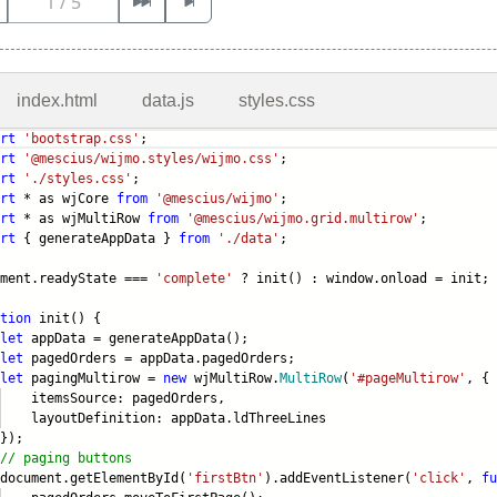
index.html
data.js
styles.css
rt
'bootstrap.css'
;
rt
'@mescius/wijmo.styles/wijmo.css'
;
rt
'./styles.css'
;
rt
* as wjCore
from
'@mescius/wijmo'
;
rt
* as wjMultiRow
from
'@mescius/wijmo.grid.multirow'
;
rt
{ generateAppData }
from
'./data'
;
ument.readyState ===
'complete'
? init() : window.onload = init;
tion
init() {
let
appData = generateAppData();
let
pagedOrders = appData.pagedOrders;
let
pagingMultirow =
new
wjMultiRow.
MultiRow
(
'#pageMultirow'
, {
msSource: pagedOrders,
outDefinition: appData.ldThreeLines
);
// paging buttons
ument.getElementById(
'firstBtn'
).addEventListener(
'click'
,
fu