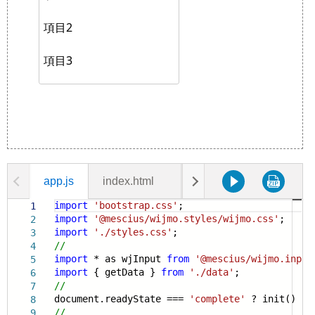
app.js
index.html
data.js
styles.css
import
'bootstrap.css'
;
1
import
'@mescius/wijmo.styles/wijmo.css'
;
2
import
'./styles.css'
;
3
//
4
import
* as wjInput
from
'@mescius/wijmo.input
5
import
{ getData }
from
'./data'
;
6
//
7
document.readyState ===
'complete'
? init() : w
8
//
9