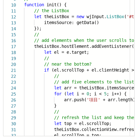
function
init() {
10
// the ListBox
11
let
theListBox =
new
wjInput.
ListBox
(
'#the
12
itemsSource: getData()
13
});
14
//
15
// add elements when the user scrolls to t
16
theListBox.hostElement.addEventListener(
's
17
let
el = e.target;
18
//
19
// near the bottom?
20
if
(el.scrollTop + el.clientHeight > e
21
//
22
// add five elements to the list
23
let
arr = theListBox.itemsSource;
24
for
(
let
i =
0
; i <
5
; i++) {
25
arr.push(
'項目'
+ arr.length);
26
}
27
//
28
// refresh the list and keep the s
29
let
top = el.scrollTop;
30
theListBox.collectionView.refresh(
31
el.scrollTop = top;
32