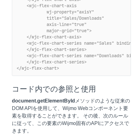
<wjc-flex-chart-axis 

            wj-property="axisY"

            title="Sales/Downloads"

            axis-line="true"

            major-grid="true">
</wjc-flex-chart-axis>
<wjc-flex-chart-series name="Sales" binding="
</wjc-flex-chart-series>
<wjc-flex-chart-series name="Downloads" bindi
</wjc-flex-chart-series>
</wjc-flex-chart>
コード内での参照と使用
document.getElementById
メソッドのような従来の
DOM APIを使用して、Wijmo Webコンポーネント要
素を取得することができます。 その後、次のルール
に従って、この要素のWijmo固有のAPIにアクセスで
きます。