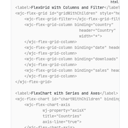
<label>
FlexGrid with Columns and Filter
</label>
<wjc-flex-grid id="gridWithChildren" style="heigh
<wjc-flex-grid-filter>
</wjc-flex-grid-filter>
<wjc-flex-grid-column binding="country"

                            header="Country"

                            width="*">
</wjc-flex-grid-column>
<wjc-flex-grid-column binding="date" header="
</wjc-flex-grid-column>
<wjc-flex-grid-column binding="downloads" hea
</wjc-flex-grid-column>
<wjc-flex-grid-column binding="sales" header=
</wjc-flex-grid-column>
</wjc-flex-grid>
<label>
FlexChart with Series and Axes
</label>
<wjc-flex-chart id="chartWithChildren" binding-x=
<wjc-flex-chart-axis 

            wj-property="axisX"

            title="Countries"

            axis-line="true">
</wjc-flex-chart-axis>