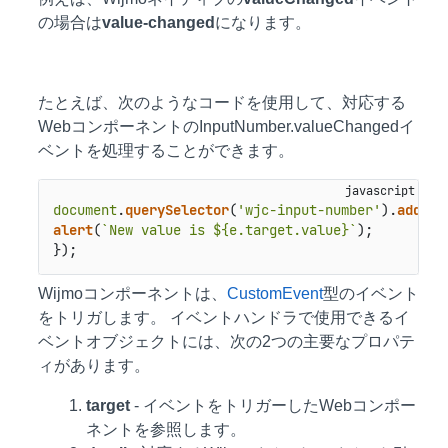
の場合は
value-changed
になります。
たとえば、次のようなコードを使用して、対応する
WebコンポーネントのInputNumber.valueChangedイ
ベントを処理することができます。
document
.
querySelector
(
'wjc-input-number'
).
addEve
alert
(
`New value is ${e.target.value}`
);

});
Wijmoコンポーネントは、
CustomEvent
型のイベント
をトリガします。 イベントハンドラで使用できるイ
ベントオブジェクトには、次の2つの主要なプロパテ
ィがあります。
target
- イベントをトリガーしたWebコンポー
ネントを参照します。