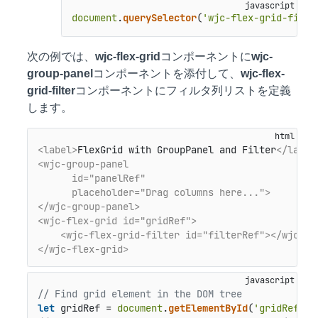
document
.
querySelector
(
'wjc-flex-grid-filte
次の例では、
wjc-flex-grid
コンポーネントに
wjc-
group-panel
コンポーネントを添付して、
wjc-flex-
grid-filter
コンポーネントにフィルタ列リストを定義
します。
<label>
FlexGrid with GroupPanel and Filter
</label
<wjc-group-panel 

      id="panelRef"

      placeholder="Drag columns here...">
</wjc-group-panel>
<wjc-flex-grid id="gridRef">
<wjc-flex-grid-filter id="filterRef">
</wjc-fl
</wjc-flex-grid>
// Find grid element in the DOM tree
let
 gridRef = 
document
.
getElementById
(
'gridRef'