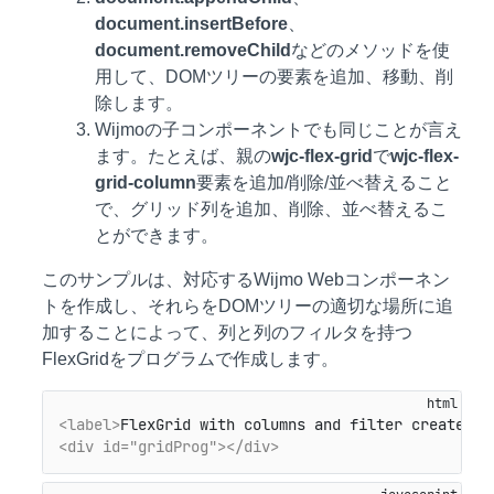
document.insertBefore
、
document.removeChild
などのメソッドを使
用して、DOMツリーの要素を追加、移動、削
除します。
Wijmoの子コンポーネントでも同じことが言え
ます。たとえば、親の
wjc-flex-grid
で
wjc-flex-
grid-column
要素を追加/削除/並べ替えること
で、グリッド列を追加、削除、並べ替えるこ
とができます。
このサンプルは、対応するWijmo Webコンポーネン
トを作成し、それらをDOMツリーの適切な場所に追
加することによって、列と列のフィルタを持つ
FlexGridをプログラムで作成します。
<label>
FlexGrid with columns and filter created p
<div id="gridProg">
</div>