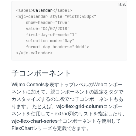
<label>
Calendar
</label>
<wjc-calendar style="width:450px"

    show-header="true" 

    value="04/07/2018"

    first-day-of-week="1"

    selection-mode="Day"

    format-day-headers="dddd">
</wjc-calendar>
子コンポーネント
Wijmo Controlsを表すトップレベルのWebコンポー
ネントに加えて、親コンポーネントの設定をタグで
カスタマイズするのに役立つ子コンポーネントもあ
ります。 たとえば、
wjc-flex-grid-column
コンポー
ネントを使用してFlexGrid列のリストを指定したり、
wjc-flex-chart-series
子コンポーネントを使用して
FlexChartシリーズを定義できます。