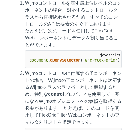
Wijmoコントロールを表す最上位レベルのコン
ポーネントの場合、対応するコントロールク
ラスから直接継承されるため、すべてのコン
トロールのAPIは要素のすぐ下にあります。
たとえば、次のコードを使用してFlexGrid
Webコンポーネントにデータを割り当てるこ
とができます。
document
.
querySelector
(
'wjc-flex-grid'
).
ite
Wijmoコントロールに付属する子コンポーネン
トの場合、Wijmoの子コンポーネントは対応す
るWijmoクラスのラッパーとして機能するた
め、特別な
control
プロパティを使用して、基
になるWijmoオブジェクトへの参照を取得する
必要があります。 たとえば、このコードを使
用してFlexGridFilter Webコンポーネントのフ
ィルタ列リストを指定できます。