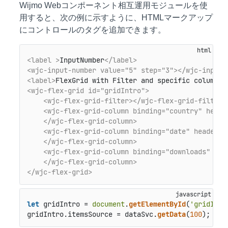
Wijmo Webコンポーネント相互運用モジュールを使
用すると、次の例に示すように、HTMLマークアップ
にコントロールのタグを追加できます。
<label >
InputNumber
</label>
<wjc-input-number value="5" step="3">
</wjc-input-
<label>
FlexGrid with Filter and specific columns
<
<wjc-flex-grid id="gridIntro">
<wjc-flex-grid-filter>
</wjc-flex-grid-filter>
<wjc-flex-grid-column binding="country" heade
</wjc-flex-grid-column>
<wjc-flex-grid-column binding="date" header="
</wjc-flex-grid-column>
<wjc-flex-grid-column binding="downloads" hea
</wjc-flex-grid-column>
</wjc-flex-grid>
let
 gridIntro = 
document
.
getElementById
(
'gridIntr
gridIntro.
itemsSource
 = dataSvc.
getData
(
100
);