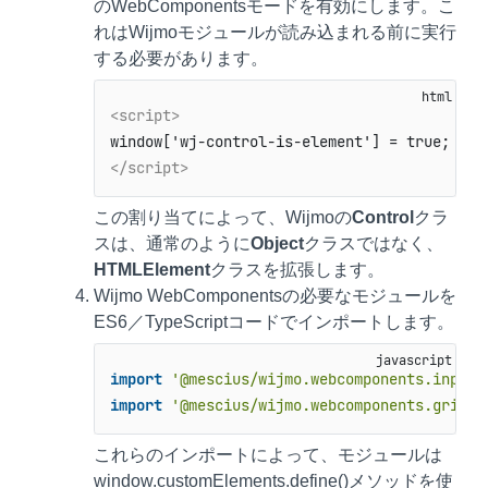
のWebComponentsモードを有効にします。こ
れはWijmoモジュールが読み込まれる前に実行
する必要があります。
<script>
</script>
この割り当てによって、Wijmoの
Control
クラ
スは、通常のように
Object
クラスではなく、
HTMLElement
クラスを拡張します。
Wijmo WebComponentsの必要なモジュールを
ES6／TypeScriptコードでインポートします。
import
'@mescius/wijmo.webcomponents.input'
import
'@mescius/wijmo.webcomponents.grid'
;
これらのインポートによって、モジュールは
window.customElements.define()メソッドを使