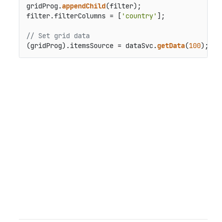
gridProg.
appendChild
(filter);

filter.
filterColumns
 = [
'country'
];

// Set grid data
(gridProg).
itemsSource
 = dataSvc.
getData
(
100
);