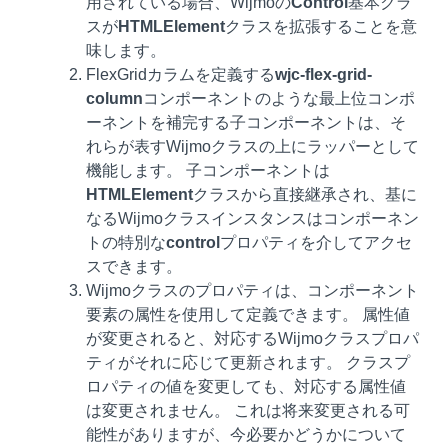
用されている場合、Wijmoの
Control
基本クラ
スが
HTMLElement
クラスを拡張することを意
味します。
FlexGridカラムを定義する
wjc-flex-grid-
column
コンポーネントのような最上位コンポ
ーネントを補完する子コンポーネントは、そ
れらが表すWijmoクラスの上にラッパーとして
機能します。 子コンポーネントは
HTMLElement
クラスから直接継承され、基に
なるWijmoクラスインスタンスはコンポーネン
トの特別な
control
プロパティを介してアクセ
スできます。
Wijmoクラスのプロパティは、コンポーネント
要素の属性を使用して定義できます。 属性値
が変更されると、対応するWijmoクラスプロパ
ティがそれに応じて更新されます。 クラスプ
ロパティの値を変更しても、対応する属性値
は変更されません。 これは将来変更される可
能性がありますが、今必要かどうかについて