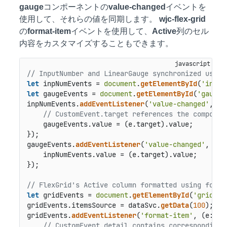
gauge
コンポーネントの
value-changed
イベントを
使用して、それらの値を同期します。
wjc-flex-grid
の
format-item
イベントを使用して、
Active
列のセル
内容をカスタマイズすることもできます。
// InputNumber and LinearGauge synchronized using
let
 inpNumEvents = 
document
.
getElementById
(
'inpNu
let
 gaugeEvents = 
document
.
getElementById
(
'gaugeE
inpNumEvents.
addEventListener
(
'value-changed'
, 
(e
// CustomEvent.target references the componen
    gaugeEvents.
value
 = (e.
target
).
value
;

});

gaugeEvents.
addEventListener
(
'value-changed'
, 
(e:
    inpNumEvents.
value
 = (e.
target
).
value
;

});  

// FlexGrid's Active column formatted using forma
let
 gridEvents = 
document
.
getElementById
(
'gridEve
gridEvents.
itemsSource
 = dataSvc.
getData
(
100
);

gridEvents.
addEventListener
(
'format-item'
, 
(e: Cu
// CustomEvent.detail contains corresponding 