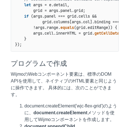
let
 args = e.
detail
,

        grid = args.
panel
.
grid
;

if
 (args.
panel
 === grid.
cells
 &&

            grid.
columns
[args.
col
].
binding
 === 
'a
        !args.
range
.
equals
(grid.
editRange
)) {

        args.
cell
.
innerHTML
 = grid.
getCellData
(ar
    }

});
プログラムで作成
WijmoのWebコンポーネント要素は、標準のDOM
APIを使用して、ネイティブのHTML要素と同じよう
に操作できます。 具体的には、次のことができま
す。
document.createElement('wjc-flex-grid')のよう
に、
document.createElement
メソッドを使
用してWijmoコンポーネントを作成します。
document.appendChild
、