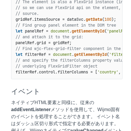
// The element is also a FlexGrid instance (inher
// so we can use FlexGrid api on the element, e.g
// source.
gridRef.
itemsSource
 = dataSvc.
getData
(
100
// Find group panel element in the DOM tree
let
 panelRef = 
document
.
getElementById
(
'panelRef'
// and attach it to the grid:
panelRef.
grid
// Find wjc-flex-grid-filter component in the DOM
let
 filterRef = 
document
.
getElementById
(
'filterRe
// and specify the filterColumns property value o
// underlying FlexGridFilter object
filterRef.
control
.
filterColumns
 = [
'country'
, 
'da
イベント
ネイティブHTML要素と同様に、従来の
addEventListener
メソッドを使用して、Wijmo固有
のイベントを処理することができます。 イベント名
はダッシュ区切り形式で指定する必要があります。
例えば、Wijmoネイティブの
valueChanged
イベント