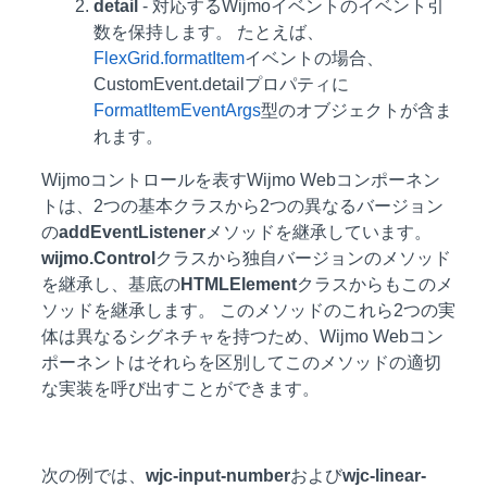
detail
- 対応するWijmoイベントのイベント引
数を保持します。 たとえば、
FlexGrid.formatItem
イベントの場合、
CustomEvent.detailプロパティに
FormatItemEventArgs
型のオブジェクトが含ま
れます。
Wijmoコントロールを表すWijmo Webコンポーネン
トは、2つの基本クラスから2つの異なるバージョン
の
addEventListener
メソッドを継承しています。
wijmo.Control
クラスから独自バージョンのメソッド
を継承し、基底の
HTMLElement
クラスからもこのメ
ソッドを継承します。 このメソッドのこれら2つの実
体は異なるシグネチャを持つため、Wijmo Webコン
ポーネントはそれらを区別してこのメソッドの適切
な実装を呼び出すことができます。
次の例では、
wjc-input-number
および
wjc-linear-