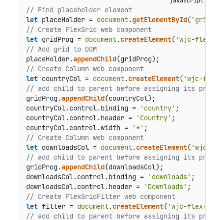
// Find placeholder element
let
 placeHolder = 
document
.
getElementById
(
'gridPr
// Create FlexGrid web component
let
 gridProg = 
document
.
createElement
(
'wjc-flex-g
// Add grid to DOM
placeHolder.
appendChild
// Create Column web component
let
 countryCol = 
document
.
createElement
(
'wjc-flex
// add child to parent before assigning its prope
gridProg.
appendChild
(countryCol);

countryCol.
control
.
binding
 = 
'country'
;

countryCol.
control
.
header
 = 
'Country'
;

countryCol.
control
.
width
 = 
'*'
// Create Column web component
let
 downloadsCol = 
document
.
createElement
(
'wjc-fl
// add child to parent before assigning its prope
gridProg.
appendChild
(downloadsCol);

downloadsCol.
control
.
binding
 = 
'downloads'
;

downloadsCol.
control
.
header
 = 
'Downloads'
// Create FlexGridFilter web component
let
 filter = 
document
.
createElement
(
'wjc-flex-gri
// add child to parent before assigning its prope