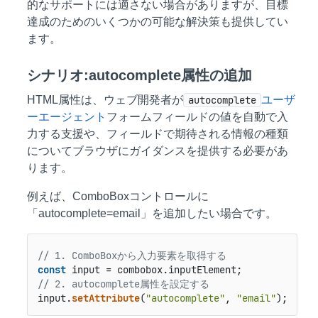
的なサポートには適さない場合がありますが、目標
達成のためのいくつかの可能な解決策も提供してい
ます。
シナリオ:autocomplete属性の追加
HTML属性は、ウェブ開発者が
autocomplete
ユーザ
ーエージェント
フォームフィールドの値を自動で入
力する支援や、フィールドで期待される情報の種類
についてブラウザにガイダンスを提供する必要があ
ります。
例えば、ComboBoxコントロールに
「autocomplete=email」を追加したい場合です。
// 1. ComboBoxから入力要素を取得する
const
 input = combobox.
inputElement
// 2. autocomplete属性を設定する
input.
setAttribute
(
"autocomplete"
, 
"email"
);