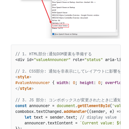
// 1. HTML部分:通知DOM要素を準備する
<div id=
"valueAnnouncer"
 role=
"status"
 aria-live=
// 2. CSS部分: 通知を非表示にしてレイアウトに影響を与
<
style
>
#valueAnnouncer
 { 
width
: 
0
; 
height
: 
0
; 
overflow
</
style
>
// 3. JS 部分: コンボボックスが変更されたときに通知
const
 announcer = 
document
.
getElementById
(
'valueA
combobox.
textChanged
.
addHandler
(
(
sender, e
) =>
 {

let
 text = sender.
text
; 
// display value
    announcer.
textContent
 = 
`Current value: 
${tex
});