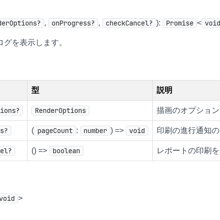
derOptions?
,
onProgress?
,
checkCancel?
):
Promise
<
voi
ログを表示します。
型
説明
tions?
RenderOptions
描画のオプション
ss?
(
pageCount
:
number
) =>
void
印刷の進行通知の
cel?
() =>
boolean
レポートの印刷を
void
>