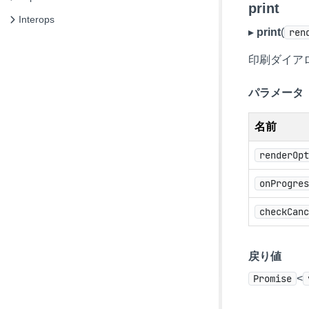
print
Interops
▸
print
(
ren
印刷ダイア
パラメータ
名前
renderOp
onProgre
checkCan
戻り値
Promise
<