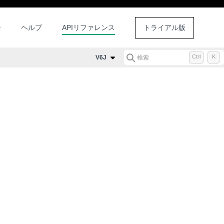
モ
ヘルプ
APIリファレンス
トライアル版
Ctrl
K
V6J
検索