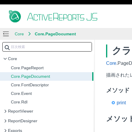
Core
Core.PageDocument
クラス
Core
Core
.Page
Core.PageReport
描画された
Core.PageDocument
Core.FontDescriptor
メソッド
Core.Event
Core.Rdl
print
ReportViewer
メソッ
ReportDesigner
Exports