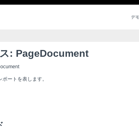
デ
: PageDocument
Document
レポートを表します。
ド