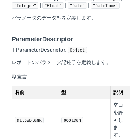
"Integer"
|
"Float"
|
"Date"
|
"DateTime"
パラメータのデータ型を定義します。
ParameterDescriptor
Ƭ
ParameterDescriptor
:
Object
レポートのパラメータ記述子を定義します。
型宣言
名前
型
説明
空白
を許
allowBlank
boolean
可し
ま
す。