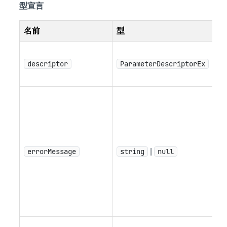
型宣言
名前
型
説
パ
descriptor
ParameterDescriptorEx
ー
述
無
パ
ー
値
し
errorMessage
string
|
null
ラ
ッ
ジ
示
す
有