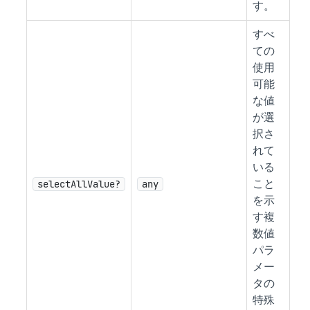
す。
すべ
ての
使用
可能
な値
が選
択さ
れて
いる
selectAllValue?
any
こと
を示
す複
数値
パラ
メー
タの
特殊