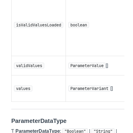
値
ス
ロ
isValidValuesLoaded
boolean
さ
場
「
で
有
validValues
ParameterValue
[]
値
パ
values
ParameterVariant
[]
ー
値
ParameterDataType
Ƭ
ParameterDataType
:
"Boolean"
|
"String"
|