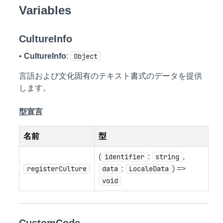
Variables
CultureInfo
•
CultureInfo
:
Object
言語および文化固有のテキスト書式のデータを提供
します。
型宣言
名前
型
(
identifier
:
string
,
registerCulture
data
:
LocaleData
) =>
void