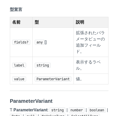
型宣言
名前
型
説明
拡張されたパラ
メータビューの
fields?
any
[]
追加フィール
ド。
表示するラベ
label
string
ル。
value
ParameterVariant
値。
ParameterVariant
Ƭ
ParameterVariant
:
string
|
number
|
boolean
|