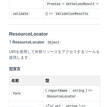
Promise
<
GetValuesResult
>
validate
() =>
ValidationResults
ResourceLocator
Ƭ
ResourceLocator
:
Object
URIを使用して外部リソースをアクセスするツールを
提供します。
型宣言
名前
型
(
reportName
:
string
) =>
fork
ResourceLocator
<T>(
uri
:
string
) =>