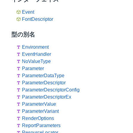
Event
FontDescriptor
型の別名
Environment
EventHandler
NoValueType
Parameter
ParameterDataType
ParameterDescriptor
ParameterDescriptorConfig
ParameterDescriptorEx
ParameterValue
ParameterVariant
RenderOptions
ReportParameters
ResourceLocator