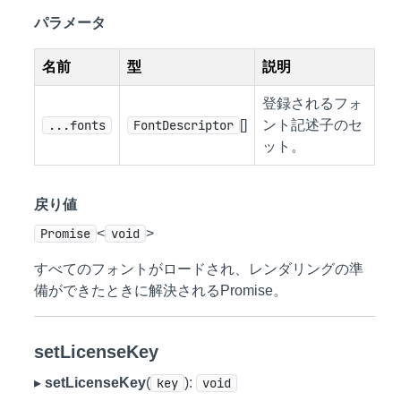
パラメータ
名前
型
説明
登録されるフォ
...fonts
FontDescriptor
[]
ント記述子のセ
ット。
戻り値
Promise
<
void
>
すべてのフォントがロードされ、レンダリングの準
備ができたときに解決されるPromise。
setLicenseKey
▸
setLicenseKey
(
key
):
void