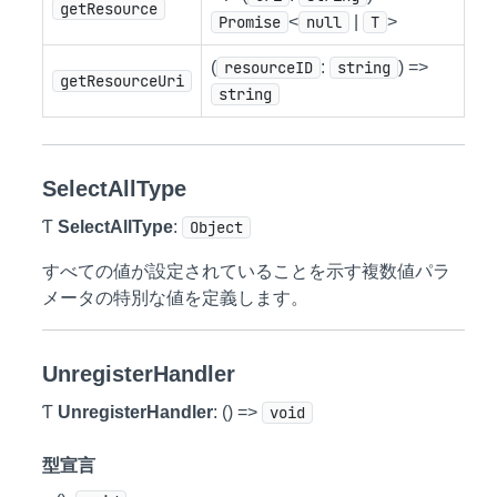
getResource
Promise
<
null
|
T
>
(
resourceID
:
string
) =>
getResourceUri
string
SelectAllType
Ƭ
SelectAllType
:
Object
すべての値が設定されていることを示す複数値パラ
メータの特別な値を定義します。
UnregisterHandler
Ƭ
UnregisterHandler
: () =>
void
型宣言