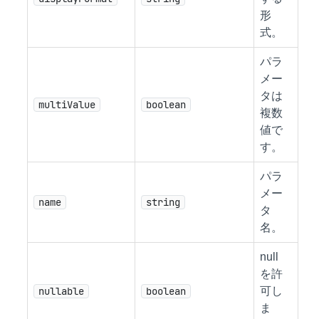
形
式。
パラ
メー
タは
multiValue
boolean
複数
値で
す。
パラ
メー
name
string
タ
名。
null
を許
nullable
boolean
可し
ま