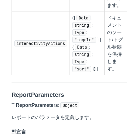
ます。
({
Data
:
ドキュ
string
;
メント
Type
:
のソー
"toggle"
} |
ト/トグ
interactivityActions
{
Data
:
ル状態
string
;
を保持
Type
:
しま
"sort"
})[]
す。
ReportParameters
Ƭ
ReportParameters
:
Object
レポートのパラメータを定義します。
型宣言