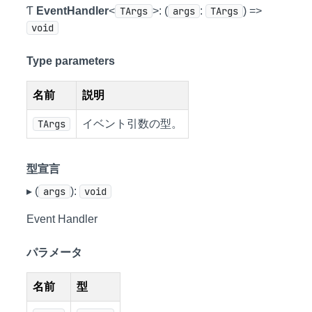
Ƭ
EventHandler
<
TArgs
>: (
args
:
TArgs
) =>
void
Type parameters
名前
説明
TArgs
イベント引数の型。
型宣言
▸ (
args
):
void
Event Handler
パラメータ
名前
型