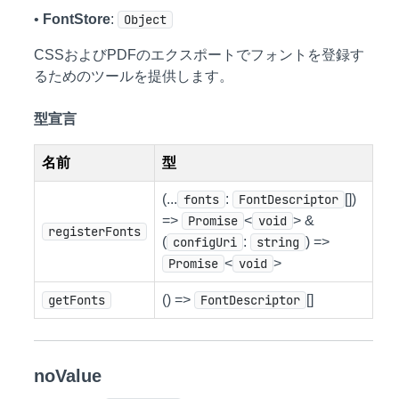
•
FontStore
:
Object
CSSおよびPDFのエクスポートでフォントを登録す
るためのツールを提供します。
型宣言
名前
型
(...
fonts
:
FontDescriptor
[])
=>
Promise
<
void
> &
registerFonts
(
configUri
:
string
) =>
Promise
<
void
>
getFonts
() =>
FontDescriptor
[]
noValue