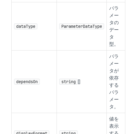
パラ
メー
タの
dataType
ParameterDataType
デー
タ
型。
パラ
メー
タが
依存
dependsOn
string
[]
する
パラ
メー
タ。
値を
表示
displayFormat
string
する