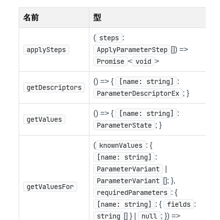
名前
型
(
steps
:
applySteps
ApplyParameterStep
[]) =>
Promise
<
void
>
() => {
[name: string]
:
getDescriptors
ParameterDescriptorEx
; }
() => {
[name: string]
:
getValues
ParameterState
; }
(
knownValues
: {
[name: string]
:
ParameterVariant
|
ParameterVariant
[]; },
getValuesFor
requiredParameters
: {
[name: string]
: {
fields
:
string
[] } |
null
; }) =>