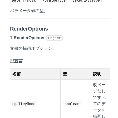
Date
|
null
|
NoValueType
|
SelectAllType
パラメータ値の型。
RenderOptions
Ƭ
RenderOptions
:
Object
文書の描画オプション。
型宣言
名前
型
説明
改ペー
ジなし
ですべ
galleyMode
boolean
てのデ
ータを
描画し