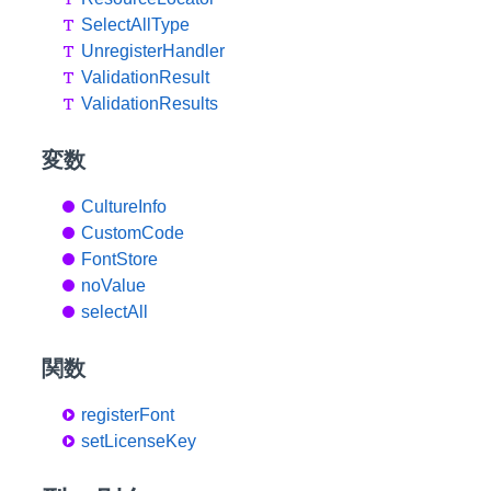
SelectAllType
UnregisterHandler
ValidationResult
ValidationResults
変数
CultureInfo
CustomCode
FontStore
noValue
selectAll
関数
registerFont
setLicenseKey