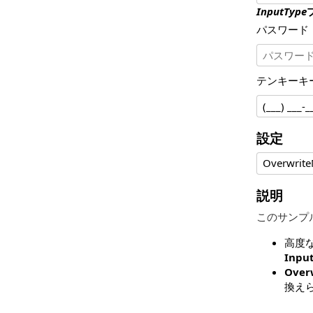
InputType
パスワード
テンキーキ
設定
Overwrit
説明
このサンプル
高度
Inpu
Over
換え