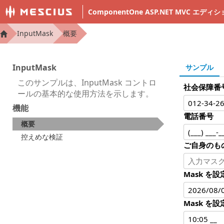
ComponentOne ASP.NET MVC エ
InputMask
概要
InputMask
サンプル
このサンプルは、InputMask コントロ
社会保障番号
ールの基本的な使用方法を示します。
機能
電話番号
概要
控えめな検証
ご自身のも
Mask を設定
Mask を設定