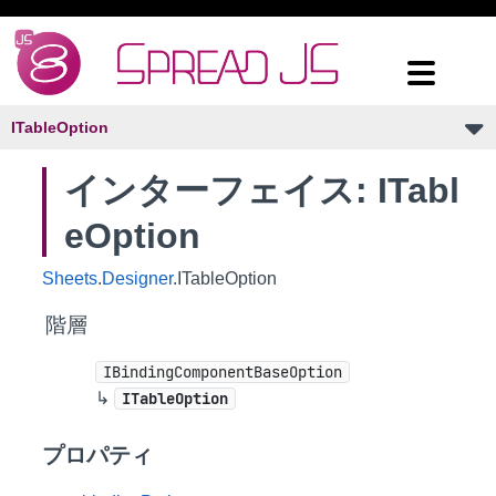
ITableOption
インターフェイス: ITabl
eOption
Sheets
.
Designer
.ITableOption
階層
IBindingComponentBaseOption
↳
ITableOption
プロパティ