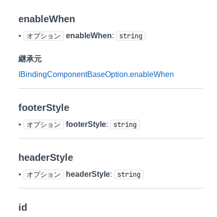
enableWhen
•
オプション
enableWhen
:
string
継承元
IBindingComponentBaseOption
.
enableWhen
footerStyle
•
オプション
footerStyle
:
string
headerStyle
•
オプション
headerStyle
:
string
id