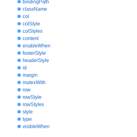
bindingPath
className
col
colStyle
colStyles
content
enableWhen
footerStyle
headerStyle
id
margin
mutexWith
row
rowStyle
rowStyles
style
type
visibleWhen