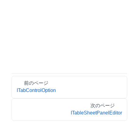
前のページ
ITabControlOption
次のページ
ITableSheetPanelEditor