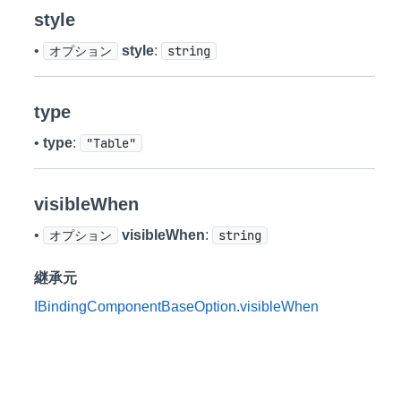
style
•
オプション
style
:
string
type
•
type
:
"Table"
visibleWhen
•
オプション
visibleWhen
:
string
継承元
IBindingComponentBaseOption
.
visibleWhen