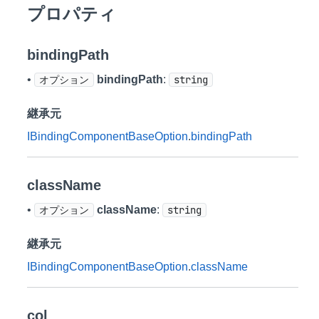
プロパティ
bindingPath
•
オプション
bindingPath
:
string
継承元
IBindingComponentBaseOption
.
bindingPath
className
•
オプション
className
:
string
継承元
IBindingComponentBaseOption
.
className
col