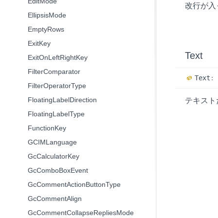
EditMode
改行が入
EllipsisMode
EmptyRows
ExitKey
Text
ExitOnLeftRightKey
FilterComparator
Text
:
FilterOperatorType
FloatingLabelDirection
テキスト
FloatingLabelType
FunctionKey
GCIMLanguage
GcCalculatorKey
GcComboBoxEvent
GcCommentActionButtonType
GcCommentAlign
GcCommentCollapseRepliesMode