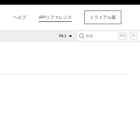
モ
ヘルプ
APIリファレンス
トライアル版
Ctrl
K
V6.1
検索