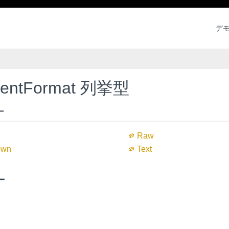
デ
tentFormat 列挙型
ー
Raw
own
Text
ー