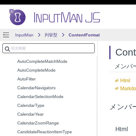
クラス
列挙型
AddNewCommentPosition
InputMan
Alignment
列挙型
ContentFormat
AllowSelection
Con
AppearanceStyle
AutoCompleteMatchMode
メンバ
AutoCompleteMode
AutoFilter
Html
CalendarNavigators
Markd
CalendarSelectionMode
メンバ
CalendarType
CalendarYear
CalendarZoomRange
Html
CandidateReactionItemType