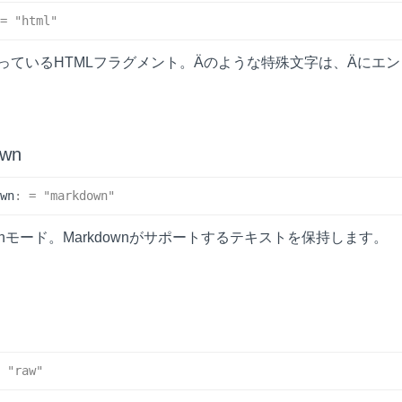
= "html"
っているHTMLフラグメント。Äのような特殊文字は、Äにエ
own
own
:
= "markdown"
ownモード。Markdownがサポートするテキストを保持します。​
= "raw"