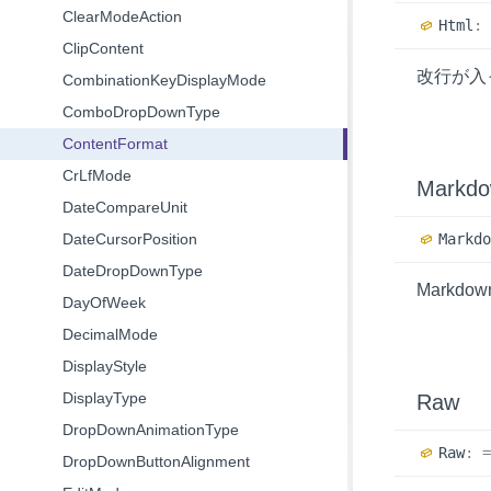
ClearModeAction
Html
:
ClipContent
改行が入
CombinationKeyDisplayMode
ComboDropDownType
ContentFormat
CrLfMode
Markd
DateCompareUnit
DateCursorPosition
Markd
DateDropDownType
Markd
DayOfWeek
DecimalMode
DisplayStyle
DisplayType
Raw
DropDownAnimationType
Raw
:
DropDownButtonAlignment