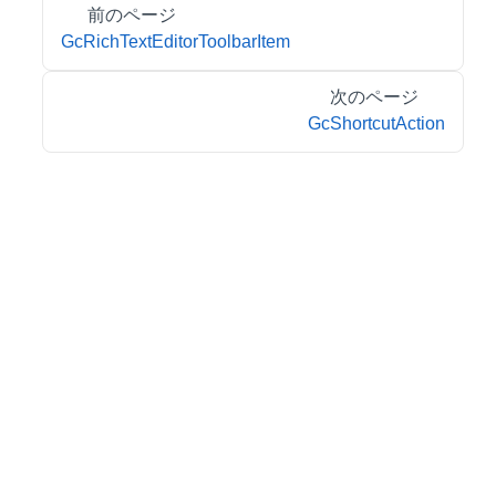
前のページ
GcRichTextEditorToolbarItem
次のページ
GcShortcutAction
© 2026 MESCIUS inc. All rights reserved.
特定商取引法に基づく表記
会社情報
お問合せ
プライバシーポリシー
利用規約
リーガル情報