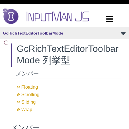
GcRichTextEditorToolbarMode
GcRichTextEditorToolbar
Mode 列挙型
メンバー
Floating
Scrolling
Sliding
Wrap
メンバー