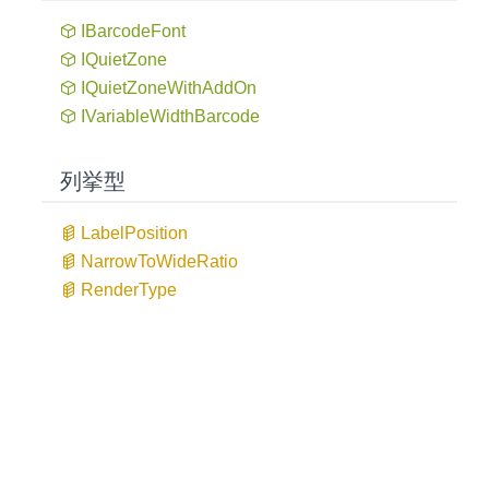
IBarcode
Font
IQuiet
Zone
IQuiet
Zone
With
Add
On
IVariable
Width
Barcode
列挙型
Label
Position
Narrow
ToWide
Ratio
Render
Type