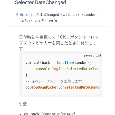
Selected
Date
Changed
Selected
Date
Changed
(
callback
:
(
sender
:
this
)
:
void
)
:
void
日付時刻を選択して「OK」ボタンでドロッ
プダウンピッカーを閉じたときに発生しま
す。
var
 callback = 
function
(
sender
){

console
.
log
(
"onSelectedDateChanged"
);

// イベントリスナーを追加します。
GcDropDownPicker
.
onSelectedDateChanged
引数
callback:
(
sender
:
this
)
:
void