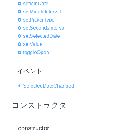
set
Min
Date
set
Minute
Interval
set
Picker
Type
set
Seconds
Interval
set
Selected
Date
set
Value
toggle
Open
イベント
Selected
Date
Changed
コンストラクタ
constructor