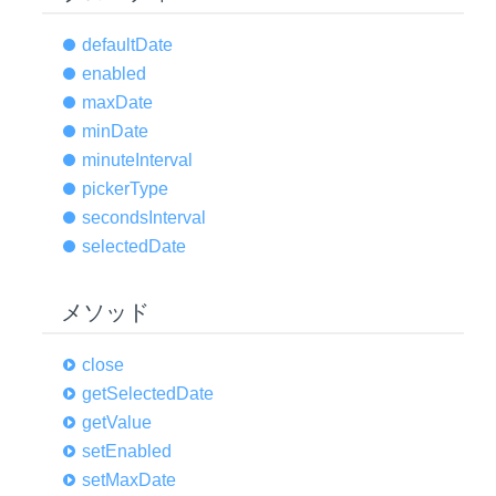
default
Date
enabled
max
Date
min
Date
minute
Interval
picker
Type
seconds
Interval
selected
Date
メソッド
close
get
Selected
Date
get
Value
set
Enabled
set
Max
Date