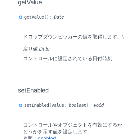
get
Value
get
Value
(
)
:
Date
ドロップダウンピッカーの値を取得します。\
戻り値
Date
コントロールに設定されている日付時刻
set
Enabled
set
Enabled
(
value
:
boolean
)
:
void
コントロールやオブジェクトを有効にするか
どうかを示す値を設定します。
参照：
enabled