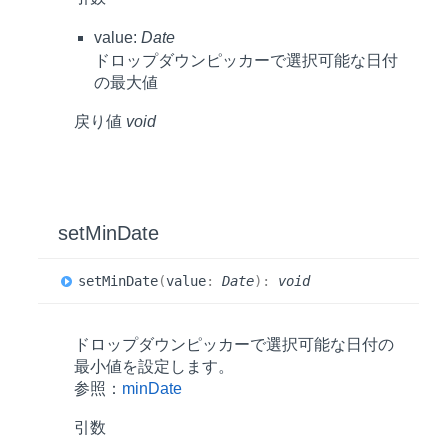
value:
Date
ドロップダウンピッカーで選択可能な日付
の最大値
戻り値
void
set
Min
Date
set
Min
Date
(
value
:
Date
)
:
void
ドロップダウンピッカーで選択可能な日付の
最小値を設定します。
参照：
minDate
引数