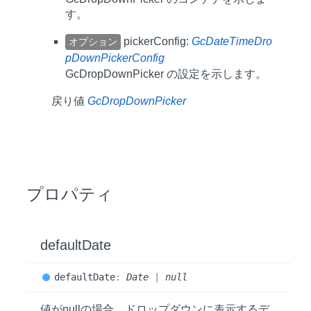
す。
pickerConfig:
GcDateTimeDro
オプション
pDownPickerConfig
GcDropDownPicker の設定を示します。
戻り値
GcDropDownPicker
プロパティ
default
Date
default
Date
:
Date
|
null
値がnullの場合、ドロップダウンに表示するデ