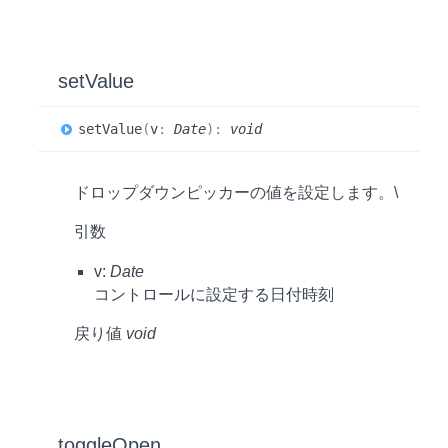
set
Value
set
Value
(
v
:
Date
)
:
void
ドロップダウンピッカーの値を設定します。\
引数
v:
Date
コントロールに設定する日付時刻
戻り値
void
toggle
Open