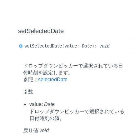
set
Selected
Date
set
Selected
Date
(
value
:
Date
)
:
void
ドロップダウンピッカーで選択されている日
付時刻を設定します。
参照：
selectedDate
引数
value:
Date
ドロップダウンピッカーで選択されている
日付時刻の値。
戻り値
void