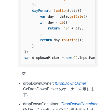
    },

dayFormat
: 
funtion
(
date
){

var
 day = date.
getDate
()

if
 (day < 
10
){

return
"0"
 + day;

        }

return
 day.
toString
();

    }

var
 dropDownPicker = 
new
GC
.
InputMan
.
GcDrop
引数
dropDownOwner:
IDropDownOwner
GcDropDownPicker のオーナーを示しま
す。
dropDownContainer:
IDropDownContainer
GcDropDownPicker のコンテナを示しま