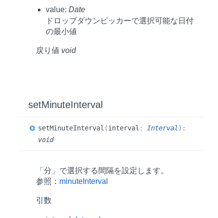
value:
Date
ドロップダウンピッカーで選択可能な日付
の最小値
戻り値
void
set
Minute
Interval
set
Minute
Interval
(
interval
:
Interval
)
:
void
「分」で選択する間隔を設定します。
参照：
minuteInterval
引数