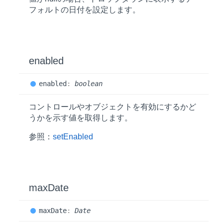
フォルトの日付を設定します。
enabled
enabled
:
boolean
コントロールやオブジェクトを有効にするかど
うかを示す値を取得します。
参照：
setEnabled
max
Date
max
Date
:
Date