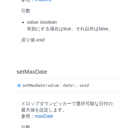
引数
value:
boolean
有効にする場合はtrue、それ以外はfalse。
戻り値
void
set
Max
Date
set
Max
Date
(
value
:
Date
)
:
void
ドロップダウンピッカーで選択可能な日付の
最大値を設定します。
参照：
maxDate
引数