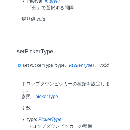
interval:
Interval
「分」で選択する間隔
戻り値
void
set
Picker
Type
set
Picker
Type
(
type
:
PickerType
)
:
void
ドロップダウンピッカーの種類を設定しま
す。
参照：
pickerType
引数
type:
PickerType
ドロップダウンピッカーの種類