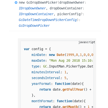
new
GcDrop
Down
Picker
(
dropDownOwner
:
IDropDownOwner
, dropDownContainer
:
IDropDownContainer
, pickerConfig
?:
GcDateTimeDropDownPickerConfig
)
:
GcDropDownPicker
var
 config = {

minDate
: 
new
Date
(
1999
,
0
,
1
,
0
,
0
,
0
),

maxDate
: 
"Mon Aug 20 2018 15:10:18 GMT+
type
: 
GC
.
InputMan
.
PickerType
.
DateTime
,

minutesInterval
: 
1
,

secondsInterval
: 
5
,

yearFormat
: 
function
(
date
){

return
 date.
getFullYear
() + 
"年"
;

    },

monthFormat
: 
function
(
date
){

return
 date.
getMonth
() + 
1
 + 
"月"
;
