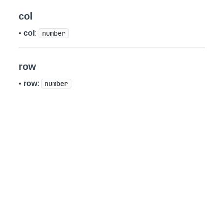
col
•
col
:
number
row
•
row
:
number