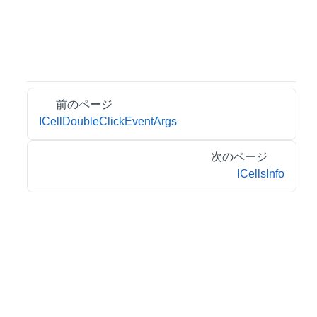
前のページ
ICellDoubleClickEventArgs
次のページ
ICellsInfo
© 2026 MESCIUS inc. All rights reserved.