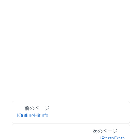
前のページ
IOutlineHitInfo
次のページ
IPasteData