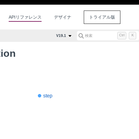
APIリファレンス
デザイナ
トライアル版
Ctrl
K
V19.1
検索
ion
step