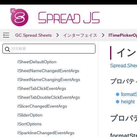
IShapeChangedEventArgs
IShapeRemovedEventArgs
IShapeRemovingEventArgs
GC.Spread.Sheets
IShapeSelectionChangedEventArgs
インターフェイス
ITimePickerO
ISheetChangedEventArgs
インタ
ISheetChangingEventArgs
ISheetDefaultOption
Spread
.
She
ISheetNameChangedEventArgs
ISheetNameChangingEventArgs
プロパテ
ISheetTabClickEventArgs
formatS
ISheetTabDoubleClickEventArgs
height
ISlicerChangedEventArgs
ISliderOption
プロパ
ISortOptions
ISparklineChangedEventArgs
formatSt