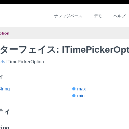
ナレッジベース
デモ
ヘルプ
ption
ーフェイス: ITimePickerOpt
ets
.ITimePickerOption
ィ
tring
max
min
ティ
ring