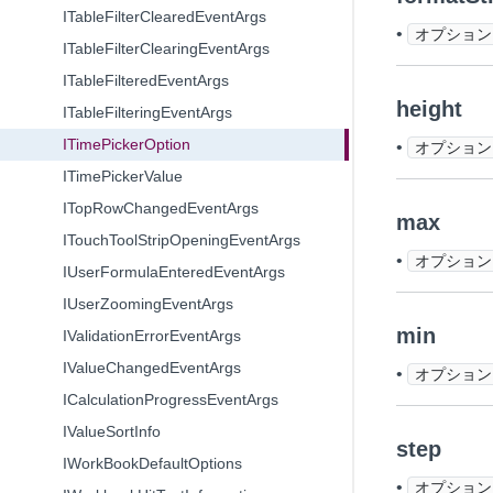
ITableFilterClearedEventArgs
•
オプション
ITableFilterClearingEventArgs
ITableFilteredEventArgs
height
ITableFilteringEventArgs
ITimePickerOption
•
オプション
ITimePickerValue
ITopRowChangedEventArgs
max
ITouchToolStripOpeningEventArgs
•
オプション
IUserFormulaEnteredEventArgs
IUserZoomingEventArgs
min
IValidationErrorEventArgs
IValueChangedEventArgs
•
オプション
ICalculationProgressEventArgs
IValueSortInfo
step
IWorkBookDefaultOptions
•
オプション