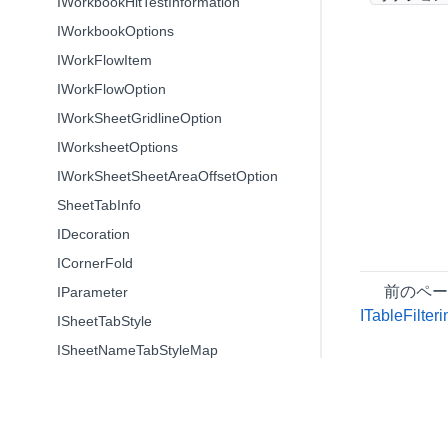
IWorkbookHitTestInformation
IWorkbookOptions
IWorkFlowItem
IWorkFlowOption
IWorkSheetGridlineOption
IWorksheetOptions
IWorkSheetSheetAreaOffsetOption
SheetTabInfo
IDecoration
ICornerFold
前のペ
IParameter
ITableFilter
ISheetTabStyle
ISheetNameTabStyleMap
ISortState
IAddColumnButtonOption
ICustomDocPropsManager