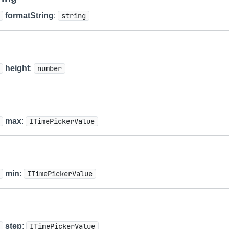
formatString
:
string
height
:
number
max
:
ITimePickerValue
min
:
ITimePickerValue
step
:
ITimePickerValue