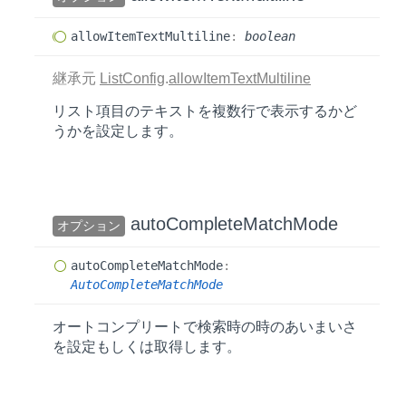
allow
Item
Text
Multiline
:
boolean
継承元
ListConfig
.
allowItemTextMultiline
リスト項目のテキストを複数行で表示するかど
うかを設定します。
auto
Complete
Match
Mode
オプション
auto
Complete
Match
Mode
:
AutoCompleteMatchMode
オートコンプリートで検索時の時のあいまいさ
を設定もしくは取得します。