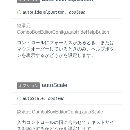
auto
Hide
Help
Button
:
boolean
継承元
ComboBoxEditorConfig
.
autoHideHelpButton
コントロールにフォーカスがあるとき、または
マウスオーバーしているときのみ、ヘルプボタ
ンを表示するかどうかを設定します。
auto
Scale
オプション
auto
Scale
:
boolean
継承元
ComboBoxEditorConfig
.
autoScale
入力コントロールの幅に合わせてテキストサイ
ズを縮小するかどうかを設定します。