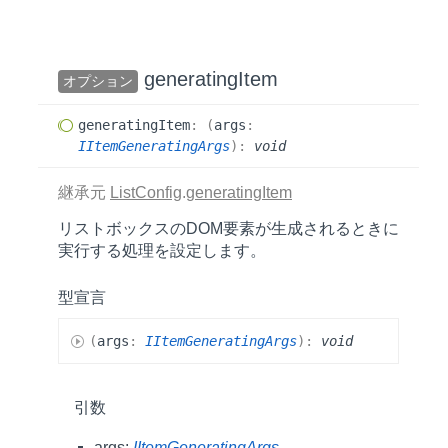
generating
Item
オプション
generating
Item
:
(
args
:
IItemGeneratingArgs
)
:
void
継承元
ListConfig
.
generatingItem
リストボックスのDOM要素が生成されるときに
実行する処理を設定します。
型宣言
(
args
:
IItemGeneratingArgs
)
:
void
引数
args:
IItemGeneratingArgs