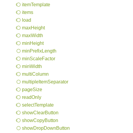
item
Template
items
load
max
Height
max
Width
min
Height
min
Prefix
Length
min
Scale
Factor
min
Width
multi
Column
multiple
Item
Separator
page
Size
read
Only
select
Template
show
Clear
Button
show
Copy
Button
show
Drop
Down
Button