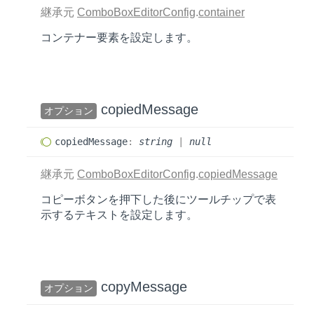
継承元
ComboBoxEditorConfig
.
container
コンテナー要素を設定します。
copied
Message
オプション
copied
Message
:
string
|
null
継承元
ComboBoxEditorConfig
.
copiedMessage
コピーボタンを押下した後にツールチップで表
示するテキストを設定します。
copy
Message
オプション