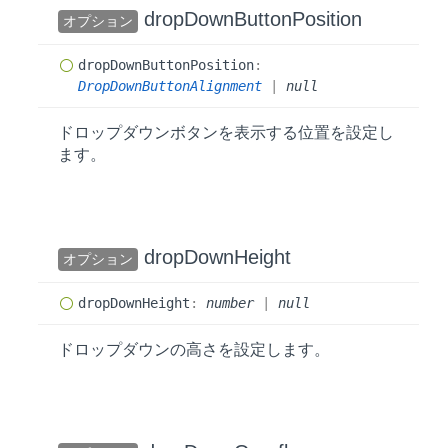
drop
Down
Button
Position
オプション
drop
Down
Button
Position
:
DropDownButtonAlignment
|
null
ドロップダウンボタンを表示する位置を設定し
ます。
drop
Down
Height
オプション
drop
Down
Height
:
number
|
null
ドロップダウンの高さを設定します。