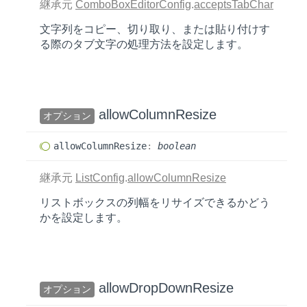
継承元
ComboBoxEditorConfig
.
acceptsTabChar
文字列をコピー、切り取り、または貼り付けす
る際のタブ文字の処理方法を設定します。
allow
Column
Resize
オプション
allow
Column
Resize
:
boolean
継承元
ListConfig
.
allowColumnResize
リストボックスの列幅をリサイズできるかどう
かを設定します。
allow
Drop
Down
Resize
オプション