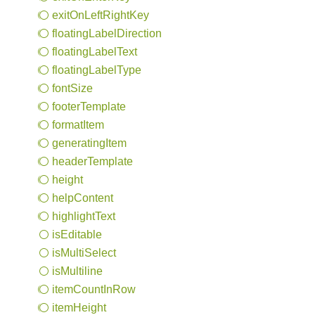
exit
OnLeft
Right
Key
floating
Label
Direction
floating
Label
Text
floating
Label
Type
font
Size
footer
Template
format
Item
generating
Item
header
Template
height
help
Content
highlight
Text
is
Editable
is
Multi
Select
is
Multiline
item
Count
InRow
item
Height