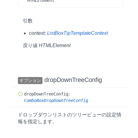
HTMLElement
引数
context:
ListBoxTipTemplateContext
戻り値
HTMLElement
drop
Down
Tree
Config
オプション
drop
Down
Tree
Config
:
ComboBoxDropDownTreeConfig
ドロップダウンリストのツリービューの設定情
報を指定します。