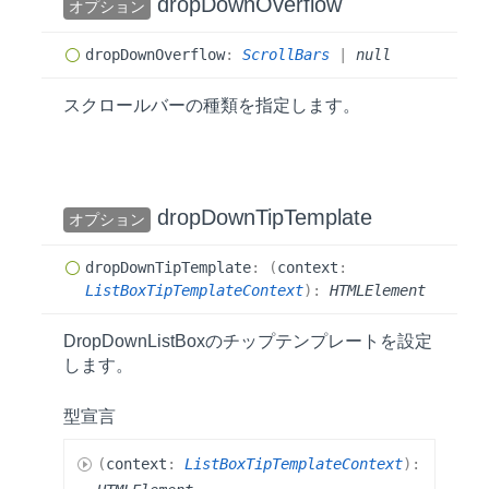
drop
Down
Overflow
オプション
drop
Down
Overflow
:
ScrollBars
|
null
スクロールバーの種類を指定します。
drop
Down
Tip
Template
オプション
drop
Down
Tip
Template
:
(
context
:
ListBoxTipTemplateContext
)
:
HTMLElement
DropDownListBoxのチップテンプレートを設定
します。
型宣言
(
context
:
ListBoxTipTemplateContext
)
: