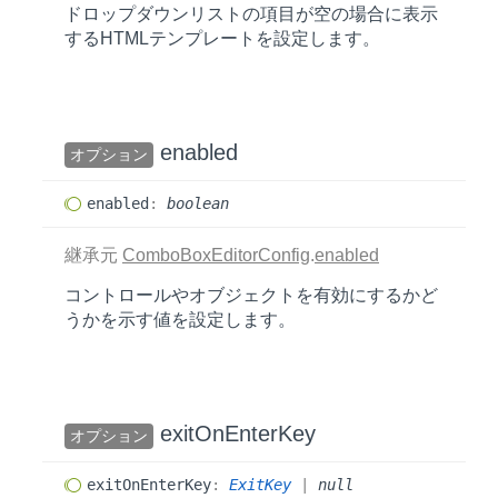
ドロップダウンリストの項目が空の場合に表示
するHTMLテンプレートを設定します。
enabled
オプション
enabled
:
boolean
継承元
ComboBoxEditorConfig
.
enabled
コントロールやオブジェクトを有効にするかど
うかを示す値を設定します。
exit
OnEnter
Key
オプション
exit
OnEnter
Key
:
ExitKey
|
null