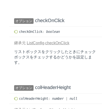
check
OnClick
オプション
check
OnClick
:
boolean
継承元
ListConfig
.
checkOnClick
リストボックスをクリックしたときにチェック
ボックスをチェックするかどうかを設定しま
す。
col
Header
Height
オプション
col
Header
Height
:
number
|
null