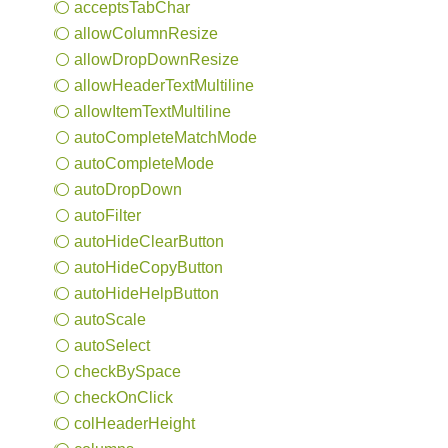
accepts
Tab
Char
allow
Column
Resize
allow
Drop
Down
Resize
allow
Header
Text
Multiline
allow
Item
Text
Multiline
auto
Complete
Match
Mode
auto
Complete
Mode
auto
Drop
Down
auto
Filter
auto
Hide
Clear
Button
auto
Hide
Copy
Button
auto
Hide
Help
Button
auto
Scale
auto
Select
check
BySpace
check
OnClick
col
Header
Height