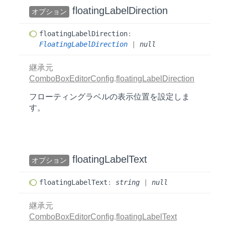
floating
Label
Direction
オプション
floating
Label
Direction
:
FloatingLabelDirection
|
null
継承元
ComboBoxEditorConfig
.
floatingLabelDirection
フローティングラベルの表示位置を設定しま
す。
floating
Label
Text
オプション
floating
Label
Text
:
string
|
null
継承元
ComboBoxEditorConfig
.
floatingLabelText