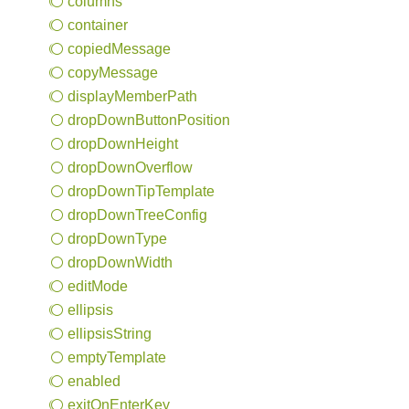
columns
container
copied
Message
copy
Message
display
Member
Path
drop
Down
Button
Position
drop
Down
Height
drop
Down
Overflow
drop
Down
Tip
Template
drop
Down
Tree
Config
drop
Down
Type
drop
Down
Width
edit
Mode
ellipsis
ellipsis
String
empty
Template
enabled
exit
OnEnter
Key