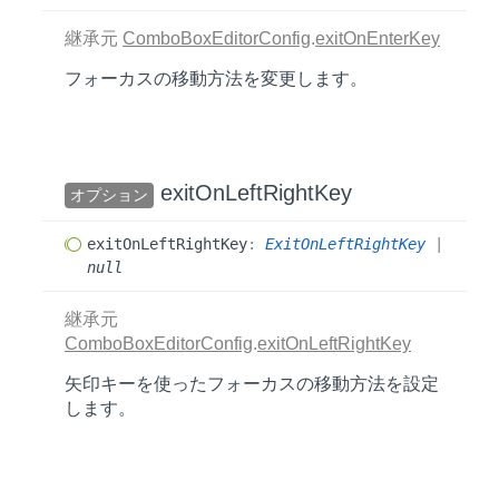
継承元
ComboBoxEditorConfig
.
exitOnEnterKey
フォーカスの移動方法を変更します。
exit
OnLeft
Right
Key
オプション
exit
OnLeft
Right
Key
:
ExitOnLeftRightKey
|
null
継承元
ComboBoxEditorConfig
.
exitOnLeftRightKey
矢印キーを使ったフォーカスの移動方法を設定
します。