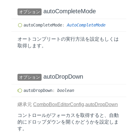
auto
Complete
Mode
オプション
auto
Complete
Mode
:
AutoCompleteMode
オートコンプリートの実行方法を設定もしくは
取得します。
auto
Drop
Down
オプション
auto
Drop
Down
:
boolean
継承元
ComboBoxEditorConfig
.
autoDropDown
コントロールがフォーカスを取得すると、自動
的にドロップダウンを開くかどうかを設定しま
す。