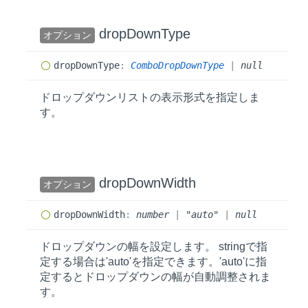
drop
Down
Type
オプション
drop
Down
Type
:
ComboDropDownType
|
null
ドロップダウンリストの表示形式を指定しま
す。
drop
Down
Width
オプション
drop
Down
Width
:
number
|
"auto"
|
null
ドロップダウンの幅を設定します。 stringで指
定する場合は'auto'を指定できます。'auto'に指
定するとドロップダウンの幅が自動調整されま
す。