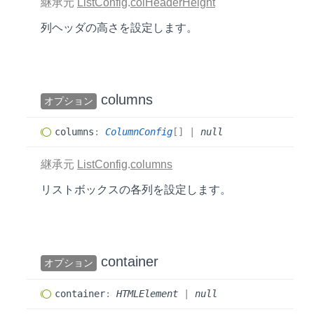
継承元
ListConfig
.
colHeaderHeight
列ヘッダの高さを設定します。
columns
オプション
columns
:
ColumnConfig
[]
|
null
継承元
ListConfig
.
columns
リストボックスの各列を設定します。
container
オプション
container
:
HTMLElement
|
null