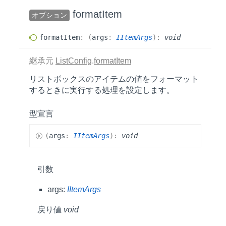
format
Item
オプション
format
Item
:
(
args
:
IItemArgs
)
:
void
継承元
ListConfig
.
formatItem
リストボックスのアイテムの値をフォーマット
するときに実行する処理を設定します。
型宣言
(
args
:
IItemArgs
)
:
void
引数
args:
IItemArgs
戻り値
void