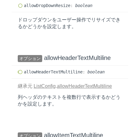
allow
Drop
Down
Resize
:
boolean
ドロップダウンをユーザー操作でリサイズでき
るかどうかを設定します。
allow
Header
Text
Multiline
オプション
allow
Header
Text
Multiline
:
boolean
継承元
ListConfig
.
allowHeaderTextMultiline
列ヘッダのテキストを複数行で表示するかどう
かを設定します。
allow
Item
Text
Multiline
オプション