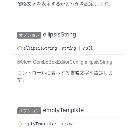
省略文字を表示するかどうかを設定します。
ellipsis
String
オプション
ellipsis
String
:
string
|
null
継承元
ComboBoxEditorConfig
.
ellipsisString
コントロールに表示する省略文字を設定しま
す。
empty
Template
オプション
empty
Template
:
string