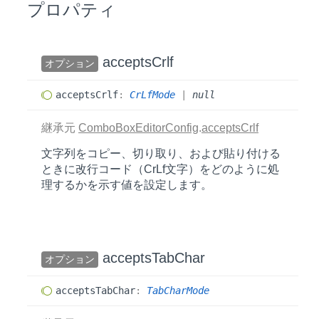
プロパティ
accepts
Crlf
オプション
accepts
Crlf
:
CrLfMode
|
null
継承元
ComboBoxEditorConfig
.
acceptsCrlf
文字列をコピー、切り取り、および貼り付ける
ときに改行コード（CrLf文字）をどのように処
理するかを示す値を設定します。
accepts
Tab
Char
オプション
accepts
Tab
Char
:
TabCharMode