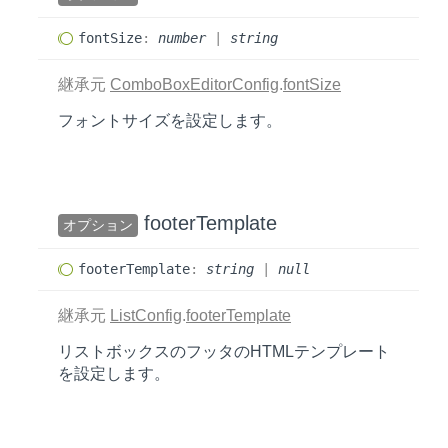
font
Size
:
number
|
string
継承元
ComboBoxEditorConfig
.
fontSize
フォントサイズを設定します。
footer
Template
オプション
footer
Template
:
string
|
null
継承元
ListConfig
.
footerTemplate
リストボックスのフッタのHTMLテンプレート
を設定します。