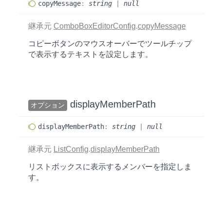
copy
Message
:
string
|
null
継承元
ComboBoxEditorConfig
.
copyMessage
コピーボタンのマウスオーバーでツールチップ
で表示するテキストを設定します。
display
Member
Path
オプション
display
Member
Path
:
string
|
null
継承元
ListConfig
.
displayMemberPath
リストボックスに表示するメンバーを指定しま
す。