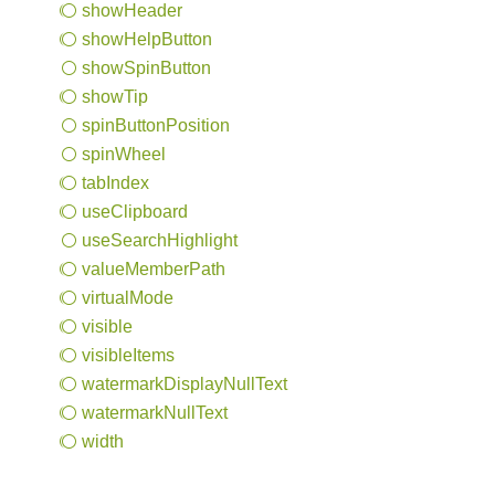
show
Header
show
Help
Button
show
Spin
Button
show
Tip
spin
Button
Position
spin
Wheel
tab
Index
use
Clipboard
use
Search
Highlight
value
Member
Path
virtual
Mode
visible
visible
Items
watermark
Display
Null
Text
watermark
Null
Text
width