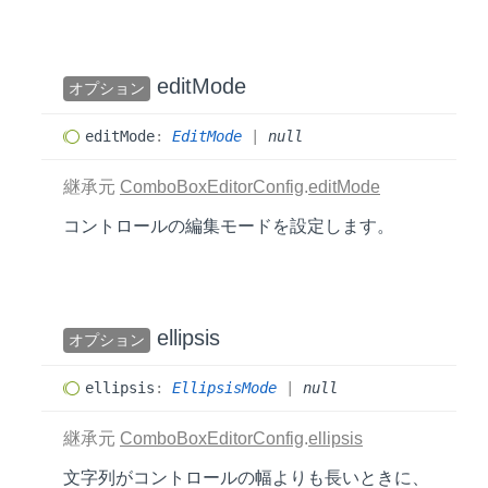
edit
Mode
オプション
edit
Mode
:
EditMode
|
null
継承元
ComboBoxEditorConfig
.
editMode
コントロールの編集モードを設定します。
ellipsis
オプション
ellipsis
:
EllipsisMode
|
null
継承元
ComboBoxEditorConfig
.
ellipsis
文字列がコントロールの幅よりも長いときに、