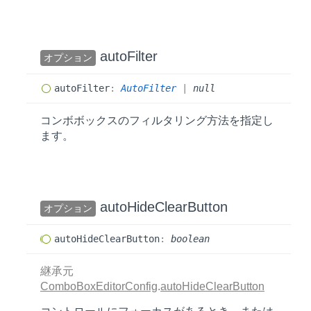
auto
Filter
オプション
auto
Filter
:
AutoFilter
|
null
コンボボックスのフィルタリング方法を指定し
ます。
auto
Hide
Clear
Button
オプション
auto
Hide
Clear
Button
:
boolean
継承元
ComboBoxEditorConfig
.
autoHideClearButton