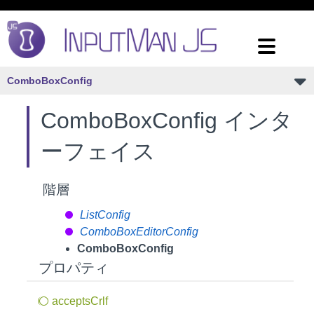
ComboBoxConfig
ComboBoxConfig インタ
ーフェイス
階層
ListConfig
ComboBoxEditorConfig
ComboBoxConfig
プロパティ
accepts
Crlf