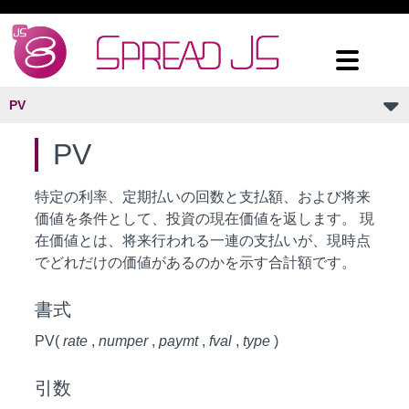
PV
PV
特定の利率、定期払いの回数と支払額、および将来
価値を条件として、投資の現在価値を返します。 現
在価値とは、将来行われる一連の支払いが、現時点
でどれだけの価値があるのかを示す合計額です。
書式
PV(
rate
,
numper
,
paymt
,
fval
,
type
)
引数