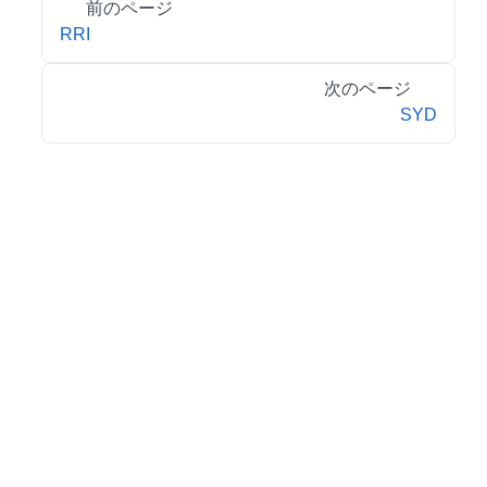
前のページ
RRI
次のページ
SYD
© 2026 MESCIUS inc. All rights reserved.
特定商取引法に基づく表記
会社情報
お問合せ
プライバシーポリシー
利用規約
リーガル情報