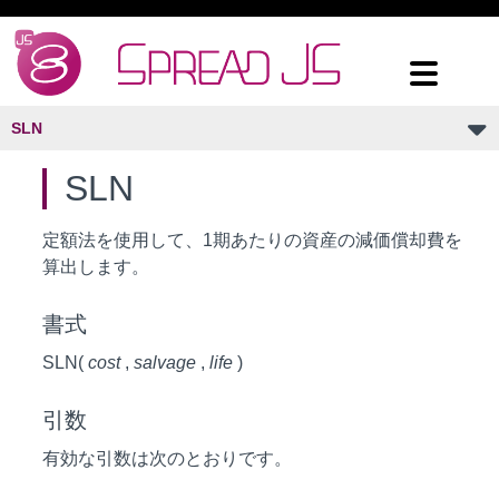
SLN
SLN
定額法を使用して、1期あたりの資産の減価償却費を
算出します。
書式
SLN(
cost
,
salvage
,
life
)
引数
有効な引数は次のとおりです。